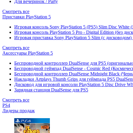
Для вечеринок / Party
Смотреть все
Приставки PlayStation 5
Игровая консоль Sony PlayStation 5 (PS5) Slim Disc White
Игровая консоль PlayStation 5 Pro - Digital Edition (без ди
Игровая приставка Sony PlayStation 5 Slim (с дисководом)
Смотреть все
Аксессуары PlayStation 5
Беспроводной контроллер DualSense для PS5 (оригиналь
Беспроводной геймпад DualSense - Cosmic Red (Космичес
Беспроводной контроллер DualSense Midnight Black (Черн
Накладки Artplays Thumb Grips для геймпада PS5 DualSens
Дисковод для игровой консоли PlayStation 5 Disc Drive W
Зарядная станция DualSense для PS5
Смотреть все
PS4
Лидеры продаж