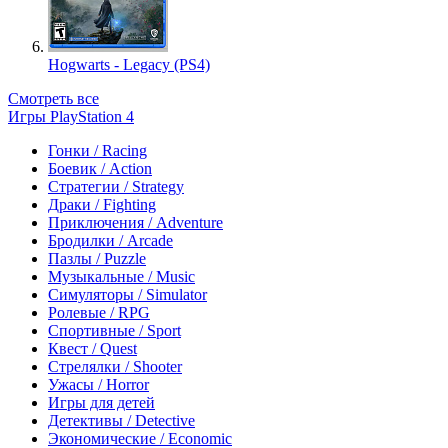
Hogwarts - Legacy (PS4)
Смотреть все
Игры PlayStation 4
Гонки / Racing
Боевик / Action
Стратегии / Strategy
Драки / Fighting
Приключения / Adventure
Бродилки / Arcade
Пазлы / Puzzle
Музыкальные / Music
Симуляторы / Simulator
Ролевые / RPG
Спортивные / Sport
Квест / Quest
Стрелялки / Shooter
Ужасы / Horror
Игры для детей
Детективы / Detective
Экономические / Economic