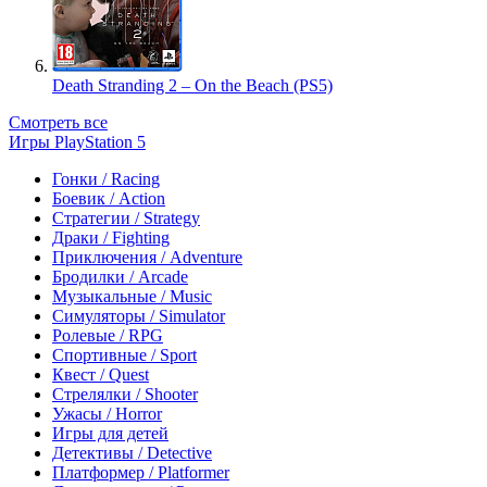
Death Stranding 2 – On the Beach (PS5)
Смотреть все
Игры PlayStation 5
Гонки / Racing
Боевик / Action
Стратегии / Strategy
Драки / Fighting
Приключения / Adventure
Бродилки / Arcade
Музыкальные / Music
Симуляторы / Simulator
Ролевые / RPG
Спортивные / Sport
Квест / Quest
Стрелялки / Shooter
Ужасы / Horror
Игры для детей
Детективы / Detective
Платформер / Platformer