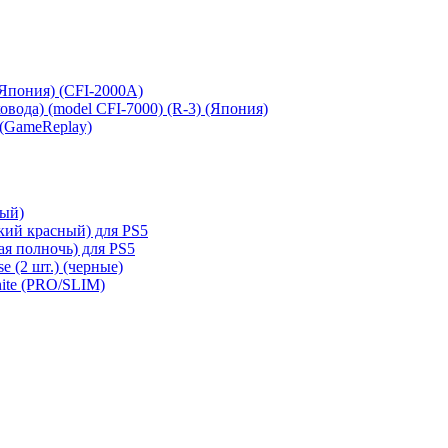
 (Япония) (CFI-2000A)
сковода) (model CFI-7000) (R-3) (Япония)
 (GameReplay)
ный)
кий красный) для PS5
ая полночь) для PS5
e (2 шт.) (черные)
hite (PRO/SLIM)