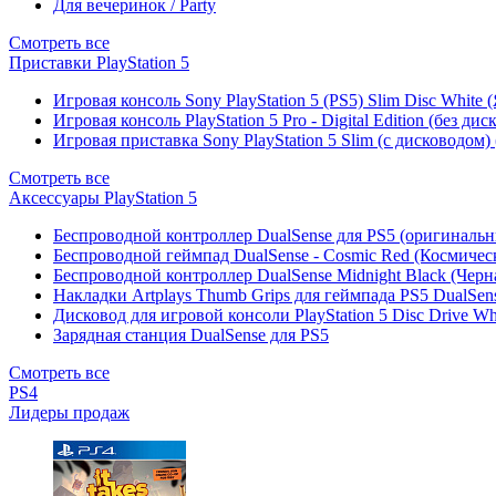
Для вечеринок / Party
Смотреть все
Приставки PlayStation 5
Игровая консоль Sony PlayStation 5 (PS5) Slim Disc White
Игровая консоль PlayStation 5 Pro - Digital Edition (без ди
Игровая приставка Sony PlayStation 5 Slim (с дисководом)
Смотреть все
Аксессуары PlayStation 5
Беспроводной контроллер DualSense для PS5 (оригиналь
Беспроводной геймпад DualSense - Cosmic Red (Космичес
Беспроводной контроллер DualSense Midnight Black (Черн
Накладки Artplays Thumb Grips для геймпада PS5 DualSens
Дисковод для игровой консоли PlayStation 5 Disc Drive W
Зарядная станция DualSense для PS5
Смотреть все
PS4
Лидеры продаж