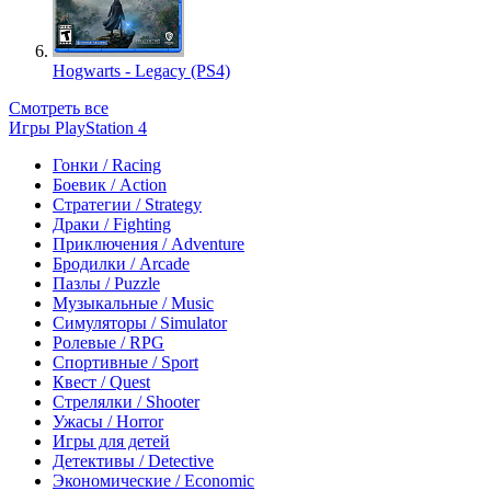
Hogwarts - Legacy (PS4)
Смотреть все
Игры PlayStation 4
Гонки / Racing
Боевик / Action
Стратегии / Strategy
Драки / Fighting
Приключения / Adventure
Бродилки / Arcade
Пазлы / Puzzle
Музыкальные / Music
Симуляторы / Simulator
Ролевые / RPG
Спортивные / Sport
Квест / Quest
Стрелялки / Shooter
Ужасы / Horror
Игры для детей
Детективы / Detective
Экономические / Economic