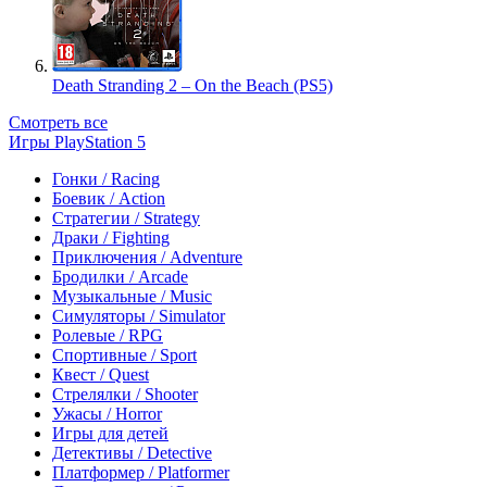
Death Stranding 2 – On the Beach (PS5)
Смотреть все
Игры PlayStation 5
Гонки / Racing
Боевик / Action
Стратегии / Strategy
Драки / Fighting
Приключения / Adventure
Бродилки / Arcade
Музыкальные / Music
Симуляторы / Simulator
Ролевые / RPG
Спортивные / Sport
Квест / Quest
Стрелялки / Shooter
Ужасы / Horror
Игры для детей
Детективы / Detective
Платформер / Platformer