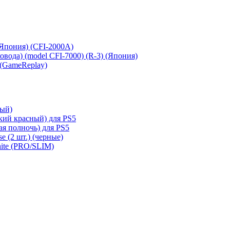
 (Япония) (CFI-2000A)
сковода) (model CFI-7000) (R-3) (Япония)
 (GameReplay)
ный)
кий красный) для PS5
ая полночь) для PS5
e (2 шт.) (черные)
hite (PRO/SLIM)