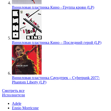
Виниловая пластинка Кино - Группа крови (LP)
Виниловая пластинка Кино – Последний герой (LP)
Виниловая пластинка Саундтрек – Cyberpunk 2077:
Phantom Liberty (LP)
Смотреть все
Исполнители
Adele
Ennio Morricone