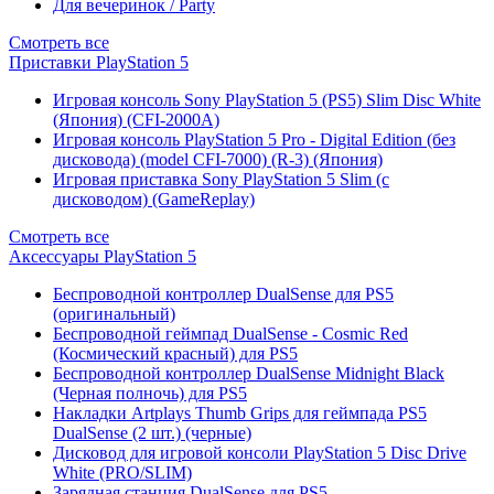
Для вечеринок / Party
Смотреть все
Приставки PlayStation 5
Игровая консоль Sony PlayStation 5 (PS5) Slim Disc White
(Япония) (CFI-2000A)
Игровая консоль PlayStation 5 Pro - Digital Edition (без
дисковода) (model CFI-7000) (R-3) (Япония)
Игровая приставка Sony PlayStation 5 Slim (с
дисководом) (GameReplay)
Смотреть все
Аксессуары PlayStation 5
Беспроводной контроллер DualSense для PS5
(оригинальный)
Беспроводной геймпад DualSense - Cosmic Red
(Космический красный) для PS5
Беспроводной контроллер DualSense Midnight Black
(Черная полночь) для PS5
Накладки Artplays Thumb Grips для геймпада PS5
DualSense (2 шт.) (черные)
Дисковод для игровой консоли PlayStation 5 Disc Drive
White (PRO/SLIM)
Зарядная станция DualSense для PS5