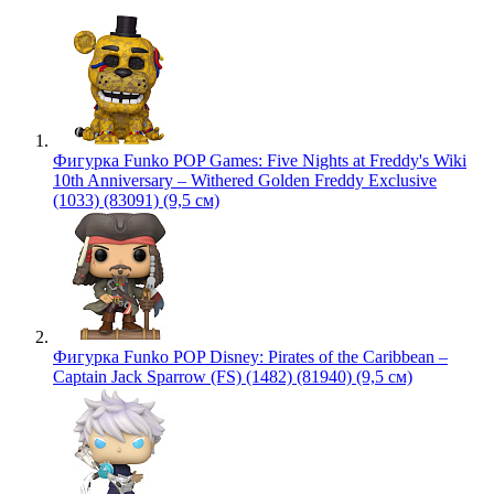
Фигурка Funko POP Games: Five Nights at Freddy's Wiki
10th Anniversary – Withered Golden Freddy Exclusive
(1033) (83091) (9,5 см)
Фигурка Funko POP Disney: Pirates of the Caribbean –
Captain Jack Sparrow (FS) (1482) (81940) (9,5 см)