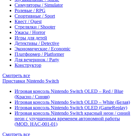
Симуляторы / Simulator
Ролевые / RPG
Спортивные / Sport
Квест / Quest
Стрелялки / Shooter
Ужасы / Horror
Игры для детей
Детективы / Detective
Экономические / Economic
Платформер / Platformer
Для вечеринок / Party
Конструктор
Смотреть все
Приставки Nintendo Switch
Игровая консоль Nintendo Switch OLED – Red / Blue
(Красно / Синяя)
Игровая консоль Nintendo Switch OLED – White (Белая)
Игровая консоль Nintendo Switch OLED (GameReplay)
Игровая консоль Nintendo Switch красный неон / синий
неон с улучшенным временем автономной работы
(MOD. HAC-001-01)
Смотреть все