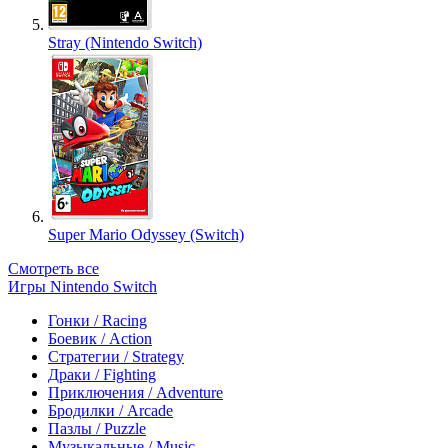
Stray (Nintendo Switch)
Super Mario Odyssey (Switch)
Смотреть все
Игры Nintendo Switch
Гонки / Racing
Боевик / Action
Стратегии / Strategy
Драки / Fighting
Приключения / Adventure
Бродилки / Arcade
Пазлы / Puzzle
Музыкальные / Music