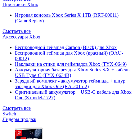
Приставки Xbox
Игровая консоль Xbox Series X 1TB (RRT-00011)
(GameReplay)
Смотреть все
Аксессуары Xbox
Беспроводной геймпад Carbon (Black) для Xbox
Беспроводной геймпад для Xbox (красный) (QAU-
00012)
Накладки на стики для геймпадов Xbox (TYX-0649)
Аккумуляторная батарея для Xbox Series S/X + кабель
USB-Type-C (TYX-0634B)
Зарядный комплект - аккумулятор геймпада + шнур
зарядки для Xbox One (RA-2015-2)
Оригинальный аккумулятор + USB-C кабель для Xbox
One (S model-1727)
Смотреть все
Switch
Лидеры продаж