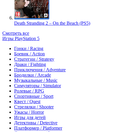
Death Stranding 2 – On the Beach (PS5)
Смотреть все
Игры PlayStation 5
Гонки / Racing
Боевик / Action
Стратегии / Strategy
Драки / Fighting
Приключения / Adventure
Бродилки / Arcade
Музыкальные / Music
Симуляторы / Simulator
Ролевые / RPG
Спортивные / Sport
Квест / Quest
Стрелялки / Shooter
Ужасы / Horror
Игры для детей
Детективы / Detective
Платформер / Platformer