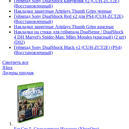
Геймпад Sony DualShock камуфляж v2 (CUH-ZCT2E)
(Восстановленный)
Накладки защитные Artplays Thumb Grips черные
Геймпад Sony DualShock Red v2 для PS4 (CUH-ZCT2E)
(Восстановленный)
Накладки защитные Artplays Thumb Grips красные
Накладки на стики для геймпада DualSense / DualShock
4 DH Marvel's Spider-Man: Miles Morales (красный) (2 шт)
(D02)
Геймпад Sony DualShock Black v2 (CUH-ZCT2E) (PS4)
(Восстановленный)
Смотреть все
Xbox
Лидеры продаж
Far Cry 5. Стандартное Издание (XboxOne)