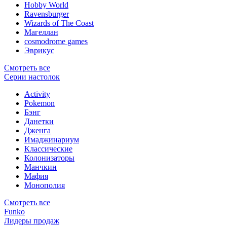
Hobby World
Ravensburger
Wizards of The Coast
Магеллан
сosmodrome games
Эврикус
Смотреть все
Серии настолок
Activity
Pokemon
Бэнг
Данетки
Дженга
Имаджинариум
Классические
Колонизаторы
Манчкин
Мафия
Монополия
Смотреть все
Funko
Лидеры продаж