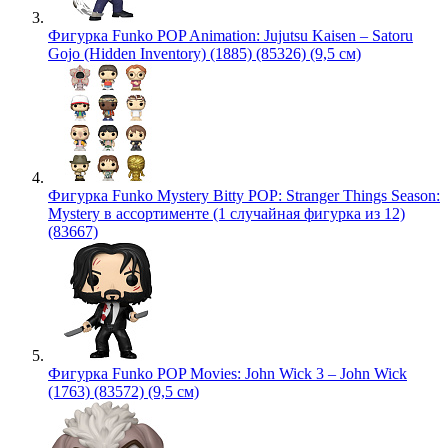
Фигурка Funko POP Animation: Jujutsu Kaisen – Satoru
Gojo (Hidden Inventory) (1885) (85326) (9,5 см)
Фигурка Funko Mystery Bitty POP: Stranger Things Season:
Mystery в ассортименте (1 случайная фигурка из 12)
(83667)
Фигурка Funko POP Movies: John Wick 3 – John Wick
(1763) (83572) (9,5 см)