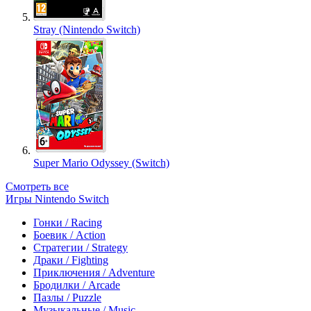
Stray (Nintendo Switch)
Super Mario Odyssey (Switch)
Смотреть все
Игры Nintendo Switch
Гонки / Racing
Боевик / Action
Стратегии / Strategy
Драки / Fighting
Приключения / Adventure
Бродилки / Arcade
Пазлы / Puzzle
Музыкальные / Music