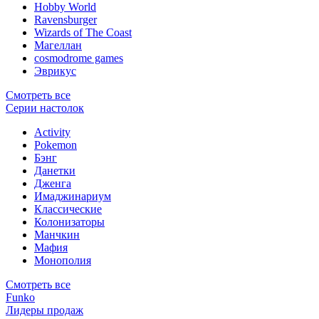
Hobby World
Ravensburger
Wizards of The Coast
Магеллан
сosmodrome games
Эврикус
Смотреть все
Серии настолок
Activity
Pokemon
Бэнг
Данетки
Дженга
Имаджинариум
Классические
Колонизаторы
Манчкин
Мафия
Монополия
Смотреть все
Funko
Лидеры продаж