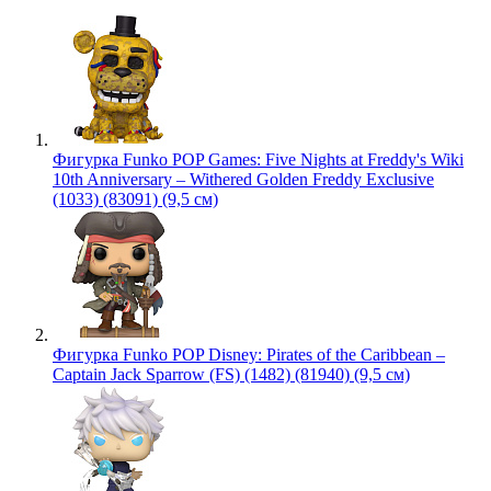
Фигурка Funko POP Games: Five Nights at Freddy's Wiki
10th Anniversary – Withered Golden Freddy Exclusive
(1033) (83091) (9,5 см)
Фигурка Funko POP Disney: Pirates of the Caribbean –
Captain Jack Sparrow (FS) (1482) (81940) (9,5 см)