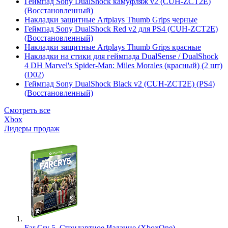
Геймпад Sony DualShock камуфляж v2 (CUH-ZCT2E)
(Восстановленный)
Накладки защитные Artplays Thumb Grips черные
Геймпад Sony DualShock Red v2 для PS4 (CUH-ZCT2E)
(Восстановленный)
Накладки защитные Artplays Thumb Grips красные
Накладки на стики для геймпада DualSense / DualShock
4 DH Marvel's Spider-Man: Miles Morales (красный) (2 шт)
(D02)
Геймпад Sony DualShock Black v2 (CUH-ZCT2E) (PS4)
(Восстановленный)
Смотреть все
Xbox
Лидеры продаж
Far Cry 5. Стандартное Издание (XboxOne)