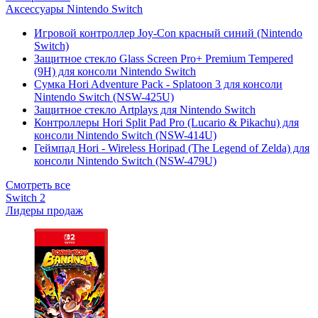
Аксессуары Nintendo Switch
Игровой контроллер Joy-Con красный синий (Nintendo
Switch)
Защитное стекло Glass Screen Pro+ Premium Tempered
(9H) для консоли Nintendo Switch
Сумка Hori Adventure Pack - Splatoon 3 для консоли
Nintendo Switch (NSW-425U)
Защитное стекло Artplays для Nintendo Switch
Контроллеры Hori Split Pad Pro (Lucario & Pikachu) для
консоли Nintendo Switch (NSW-414U)
Геймпад Hori - Wireless Horipad (The Legend of Zelda) для
консоли Nintendo Switch (NSW-479U)
Смотреть все
Switch 2
Лидеры продаж