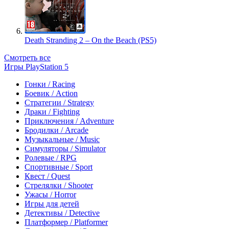
Death Stranding 2 – On the Beach (PS5)
Смотреть все
Игры PlayStation 5
Гонки / Racing
Боевик / Action
Стратегии / Strategy
Драки / Fighting
Приключения / Adventure
Бродилки / Arcade
Музыкальные / Music
Симуляторы / Simulator
Ролевые / RPG
Спортивные / Sport
Квест / Quest
Стрелялки / Shooter
Ужасы / Horror
Игры для детей
Детективы / Detective
Платформер / Platformer