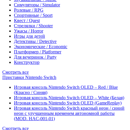
Симуляторы / Simulator
Ролевые / RPG
Спортивные / Sport
Квест / Quest
Стрелялки / Shooter
Ужасы / Horror
Игры для детей
Детективы / Detective
Экономические / Economic
Платформер / Platformer
Для вечеринок / Party
Конструктор
Смотреть все
Приставки Nintendo Switch
Игровая консоль Nintendo Switch OLED – Red / Blue
(Красно / Синяя)
Игровая консоль Nintendo Switch OLED – White (Белая)
Игровая консоль Nintendo Switch OLED (GameReplay)
Игровая консоль Nintendo Switch красный неон / синий
неон с улучшенным временем автономной работы
(MOD. HAC-001-01)
Смотреть все