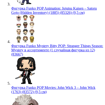
Фигурка Funko POP Animation: Jujutsu Kaisen – Satoru
Gojo (Hidden Inventory) (1885) (85326) (9,5 см)
Фигурка Funko Mystery Bitty POP: Stranger Things Season:
Mystery в ассортименте (1 случайная фигурка из 12)
(83667)
Фигурка Funko POP Movies: John Wick 3 – John Wick
(1763) (83572) (9,5 см)