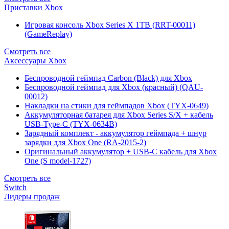
Приставки Xbox
Игровая консоль Xbox Series X 1TB (RRT-00011)
(GameReplay)
Смотреть все
Аксессуары Xbox
Беспроводной геймпад Carbon (Black) для Xbox
Беспроводной геймпад для Xbox (красный) (QAU-
00012)
Накладки на стики для геймпадов Xbox (TYX-0649)
Аккумуляторная батарея для Xbox Series S/X + кабель
USB-Type-C (TYX-0634B)
Зарядный комплект - аккумулятор геймпада + шнур
зарядки для Xbox One (RA-2015-2)
Оригинальный аккумулятор + USB-C кабель для Xbox
One (S model-1727)
Смотреть все
Switch
Лидеры продаж