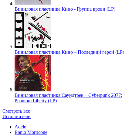
Виниловая пластинка Кино - Группа крови (LP)
Виниловая пластинка Кино – Последний герой (LP)
Виниловая пластинка Саундтрек – Cyberpunk 2077:
Phantom Liberty (LP)
Смотреть все
Исполнители
Adele
Ennio Morricone