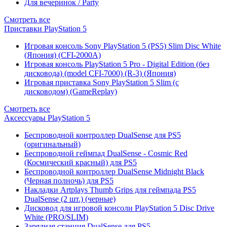
Для вечеринок / Party
Смотреть все
Приставки PlayStation 5
Игровая консоль Sony PlayStation 5 (PS5) Slim Disc White
(Япония) (CFI-2000A)
Игровая консоль PlayStation 5 Pro - Digital Edition (без
дисковода) (model CFI-7000) (R-3) (Япония)
Игровая приставка Sony PlayStation 5 Slim (с
дисководом) (GameReplay)
Смотреть все
Аксессуары PlayStation 5
Беспроводной контроллер DualSense для PS5
(оригинальный)
Беспроводной геймпад DualSense - Cosmic Red
(Космический красный) для PS5
Беспроводной контроллер DualSense Midnight Black
(Черная полночь) для PS5
Накладки Artplays Thumb Grips для геймпада PS5
DualSense (2 шт.) (черные)
Дисковод для игровой консоли PlayStation 5 Disc Drive
White (PRO/SLIM)
Зарядная станция DualSense для PS5