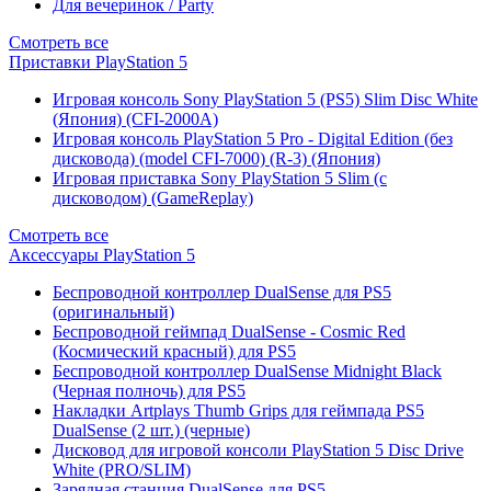
Для вечеринок / Party
Смотреть все
Приставки PlayStation 5
Игровая консоль Sony PlayStation 5 (PS5) Slim Disc White
(Япония) (CFI-2000A)
Игровая консоль PlayStation 5 Pro - Digital Edition (без
дисковода) (model CFI-7000) (R-3) (Япония)
Игровая приставка Sony PlayStation 5 Slim (с
дисководом) (GameReplay)
Смотреть все
Аксессуары PlayStation 5
Беспроводной контроллер DualSense для PS5
(оригинальный)
Беспроводной геймпад DualSense - Cosmic Red
(Космический красный) для PS5
Беспроводной контроллер DualSense Midnight Black
(Черная полночь) для PS5
Накладки Artplays Thumb Grips для геймпада PS5
DualSense (2 шт.) (черные)
Дисковод для игровой консоли PlayStation 5 Disc Drive
White (PRO/SLIM)
Зарядная станция DualSense для PS5