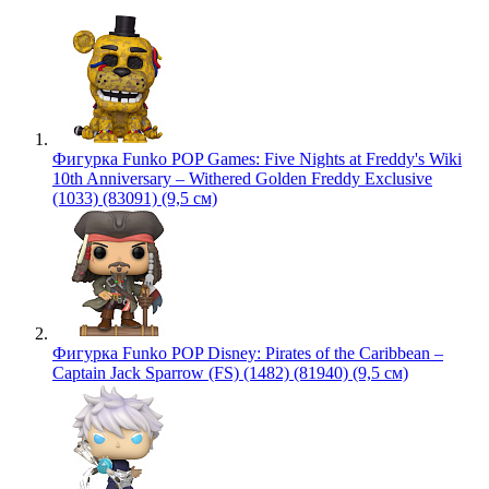
Фигурка Funko POP Games: Five Nights at Freddy's Wiki
10th Anniversary – Withered Golden Freddy Exclusive
(1033) (83091) (9,5 см)
Фигурка Funko POP Disney: Pirates of the Caribbean –
Captain Jack Sparrow (FS) (1482) (81940) (9,5 см)