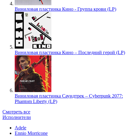
Виниловая пластинка Кино - Группа крови (LP)
Виниловая пластинка Кино – Последний герой (LP)
Виниловая пластинка Саундтрек – Cyberpunk 2077:
Phantom Liberty (LP)
Смотреть все
Исполнители
Adele
Ennio Morricone