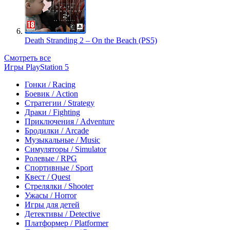
Death Stranding 2 – On the Beach (PS5)
Смотреть все
Игры PlayStation 5
Гонки / Racing
Боевик / Action
Стратегии / Strategy
Драки / Fighting
Приключения / Adventure
Бродилки / Arcade
Музыкальные / Music
Симуляторы / Simulator
Ролевые / RPG
Спортивные / Sport
Квест / Quest
Стрелялки / Shooter
Ужасы / Horror
Игры для детей
Детективы / Detective
Платформер / Platformer