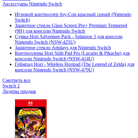
Аксессуары Nintendo Switch
Игровой контроллер Joy-Con красный синий (Nintendo
Switch)
Защитное стекло Glass Screen Pro+ Premium Tempered
(9H) для консоли Nintendo Switch
Сумка Hori Adventure Pack - Splatoon 3 для консоли
Nintendo Switch (NSW-425U)
Защитное стекло Artplays для Nintendo Switch
Контроллеры Hori Split Pad Pro (Lucario & Pikachu) для
консоли Nintendo Switch (NSW-414U)
Геймпад Hori - Wireless Horipad (The Legend of Zelda) для
консоли Nintendo Switch (NSW-479U)
Смотреть все
Switch 2
Лидеры продаж