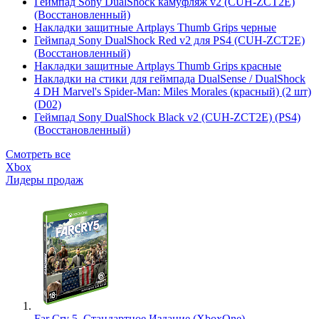
Геймпад Sony DualShock камуфляж v2 (CUH-ZCT2E)
(Восстановленный)
Накладки защитные Artplays Thumb Grips черные
Геймпад Sony DualShock Red v2 для PS4 (CUH-ZCT2E)
(Восстановленный)
Накладки защитные Artplays Thumb Grips красные
Накладки на стики для геймпада DualSense / DualShock
4 DH Marvel's Spider-Man: Miles Morales (красный) (2 шт)
(D02)
Геймпад Sony DualShock Black v2 (CUH-ZCT2E) (PS4)
(Восстановленный)
Смотреть все
Xbox
Лидеры продаж
Far Cry 5. Стандартное Издание (XboxOne)