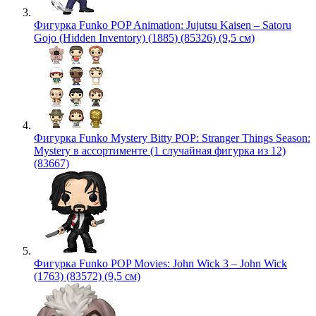
Фигурка Funko POP Animation: Jujutsu Kaisen – Satoru
Gojo (Hidden Inventory) (1885) (85326) (9,5 см)
Фигурка Funko Mystery Bitty POP: Stranger Things Season:
Mystery в ассортименте (1 случайная фигурка из 12)
(83667)
Фигурка Funko POP Movies: John Wick 3 – John Wick
(1763) (83572) (9,5 см)