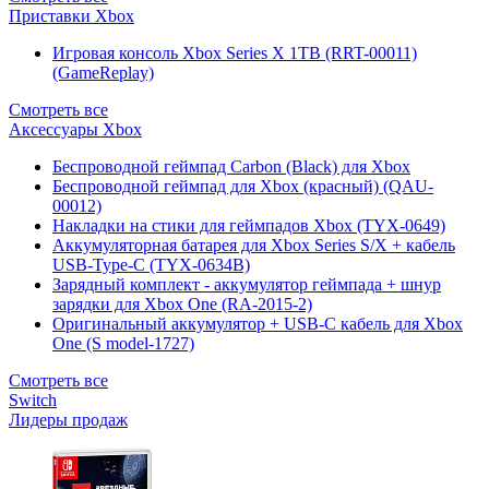
Приставки Xbox
Игровая консоль Xbox Series X 1TB (RRT-00011)
(GameReplay)
Смотреть все
Аксессуары Xbox
Беспроводной геймпад Carbon (Black) для Xbox
Беспроводной геймпад для Xbox (красный) (QAU-
00012)
Накладки на стики для геймпадов Xbox (TYX-0649)
Аккумуляторная батарея для Xbox Series S/X + кабель
USB-Type-C (TYX-0634B)
Зарядный комплект - аккумулятор геймпада + шнур
зарядки для Xbox One (RA-2015-2)
Оригинальный аккумулятор + USB-C кабель для Xbox
One (S model-1727)
Смотреть все
Switch
Лидеры продаж