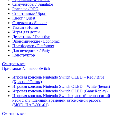
Симуляторы / Simulator
Ролевые / RPG
Спортивные / Sport
Квест / Quest
Стрелялки / Shooter
Ужасы / Horror
Игры для детей
Детективы / Detective
Экономические / Economic
Платформер / Platformer
Для вечеринок / Party
Конструктор
Смотреть все
Приставки Nintendo Switch
Игровая консоль Nintendo Switch OLED – Red / Blue
(Красно / Синяя)
Игровая консоль Nintendo Switch OLED – White (Белая)
Игровая консоль Nintendo Switch OLED (GameReplay)
Игровая консоль Nintendo Switch красный неон / синий
неон с улучшенным временем автономной работы
(MOD. HAC-001-01)
Смотреть все