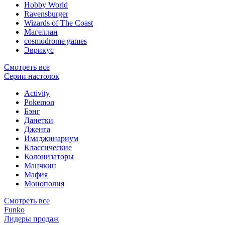
Hobby World
Ravensburger
Wizards of The Coast
Магеллан
сosmodrome games
Эврикус
Смотреть все
Серии настолок
Activity
Pokemon
Бэнг
Данетки
Дженга
Имаджинариум
Классические
Колонизаторы
Манчкин
Мафия
Монополия
Смотреть все
Funko
Лидеры продаж