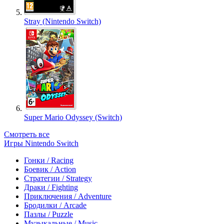
Stray (Nintendo Switch)
Super Mario Odyssey (Switch)
Смотреть все
Игры Nintendo Switch
Гонки / Racing
Боевик / Action
Стратегии / Strategy
Драки / Fighting
Приключения / Adventure
Бродилки / Arcade
Пазлы / Puzzle
Музыкальные / Music