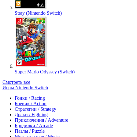
Stray (Nintendo Switch)
Super Mario Odyssey (Switch)
Смотреть все
Игры Nintendo Switch
Гонки / Racing
Боевик / Action
Стратегии / Strategy
Драки / Fighting
Приключения / Adventure
Бродилки / Arcade
Пазлы / Puzzle
Музыкальные / Music