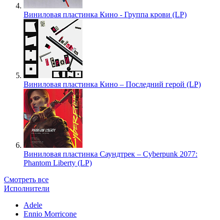
Виниловая пластинка Кино - Группа крови (LP)
Виниловая пластинка Кино – Последний герой (LP)
Виниловая пластинка Саундтрек – Cyberpunk 2077:
Phantom Liberty (LP)
Смотреть все
Исполнители
Adele
Ennio Morricone