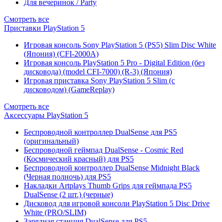
Для вечеринок / Party
Смотреть все
Приставки PlayStation 5
Игровая консоль Sony PlayStation 5 (PS5) Slim Disc White
(Япония) (CFI-2000A)
Игровая консоль PlayStation 5 Pro - Digital Edition (без
дисковода) (model CFI-7000) (R-3) (Япония)
Игровая приставка Sony PlayStation 5 Slim (с
дисководом) (GameReplay)
Смотреть все
Аксессуары PlayStation 5
Беспроводной контроллер DualSense для PS5
(оригинальный)
Беспроводной геймпад DualSense - Cosmic Red
(Космический красный) для PS5
Беспроводной контроллер DualSense Midnight Black
(Черная полночь) для PS5
Накладки Artplays Thumb Grips для геймпада PS5
DualSense (2 шт.) (черные)
Дисковод для игровой консоли PlayStation 5 Disc Drive
White (PRO/SLIM)
Зарядная станция DualSense для PS5