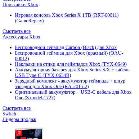
Приставки Xbox
Игровая консоль Xbox Series X 1TB (RRT-00011)
(GameReplay)
Смотреть все
Аксессуары Xbox
Беспроводной геймпад Carbon (Black) для Xbox
Беспроводной геймпад для Xbox (красный) (QAU-
00012)
Накладки на стики для геймпадов Xbox (TYX-0649)
Аккумуляторная батарея для Xbox Series S/X + кабель
USB-Type-C (TYX-0634B)
Зарядный комплект - аккумулятор геймпада + шнур
зарядки для Xbox One (RA-2015-2)
Оригинальный аккумулятор + USB-C кабель для Xbox
One (S model-1727)
Смотреть все
Switch
Лидеры продаж