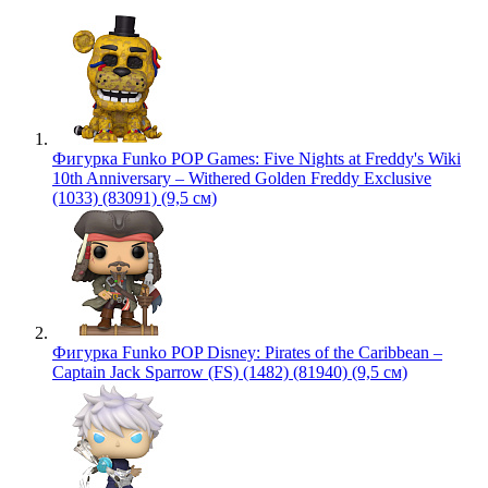
Фигурка Funko POP Games: Five Nights at Freddy's Wiki
10th Anniversary – Withered Golden Freddy Exclusive
(1033) (83091) (9,5 см)
Фигурка Funko POP Disney: Pirates of the Caribbean –
Captain Jack Sparrow (FS) (1482) (81940) (9,5 см)