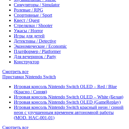
Симуляторы / Simulator
Ролевые / RPG
Спортивные / Sport
Квест / Quest
Стрелялки / Shooter
Ужасы / Horror
Игры для детей
Детективы / Detective
Экономические / Economic
Платформер / Platformer
Для вечеринок / Party
Конструктор
Смотреть все
Приставки Nintendo Switch
Игровая консоль Nintendo Switch OLED – Red / Blue
(Красно / Синяя)
Игровая консоль Nintendo Switch OLED – White (Белая)
Игровая консоль Nintendo Switch OLED (GameReplay)
Игровая консоль Nintendo Switch красный неон / синий
неон с улучшенным временем автономной работы
(MOD. HAC-001-01)
Смотреть все