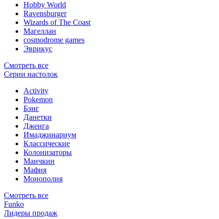
Hobby World
Ravensburger
Wizards of The Coast
Магеллан
сosmodrome games
Эврикус
Смотреть все
Серии настолок
Activity
Pokemon
Бэнг
Данетки
Дженга
Имаджинариум
Классические
Колонизаторы
Манчкин
Мафия
Монополия
Смотреть все
Funko
Лидеры продаж