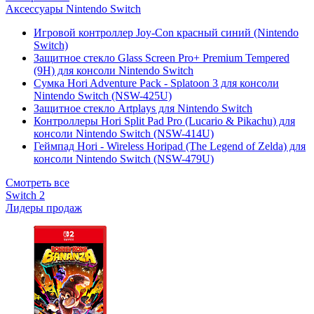
Аксессуары Nintendo Switch
Игровой контроллер Joy-Con красный синий (Nintendo
Switch)
Защитное стекло Glass Screen Pro+ Premium Tempered
(9H) для консоли Nintendo Switch
Сумка Hori Adventure Pack - Splatoon 3 для консоли
Nintendo Switch (NSW-425U)
Защитное стекло Artplays для Nintendo Switch
Контроллеры Hori Split Pad Pro (Lucario & Pikachu) для
консоли Nintendo Switch (NSW-414U)
Геймпад Hori - Wireless Horipad (The Legend of Zelda) для
консоли Nintendo Switch (NSW-479U)
Смотреть все
Switch 2
Лидеры продаж