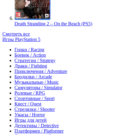
Death Stranding 2 – On the Beach (PS5)
Смотреть все
Игры PlayStation 5
Гонки / Racing
Боевик / Action
Стратегии / Strategy
Драки / Fighting
Приключения / Adventure
Бродилки / Arcade
Музыкальные / Music
Симуляторы / Simulator
Ролевые / RPG
Спортивные / Sport
Квест / Quest
Стрелялки / Shooter
Ужасы / Horror
Игры для детей
Детективы / Detective
Платформер / Platformer