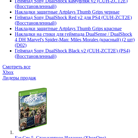
Геймпад Sony DualShock камуфляж v2 (CUH-ZCT2E)
(Восстановленный)
Накладки защитные Artplays Thumb Grips черные
Геймпад Sony DualShock Red v2 для PS4 (CUH-ZCT2E)
(Восстановленный)
Накладки защитные Artplays Thumb Grips красные
Накладки на стики для геймпада DualSense / DualShock
4 DH Marvel's Spider-Man: Miles Morales (красный) (2 шт)
(D02)
Геймпад Sony DualShock Black v2 (CUH-ZCT2E) (PS4)
(Восстановленный)
Смотреть все
Xbox
Лидеры продаж
Far Cry 5. Стандартное Издание (XboxOne)