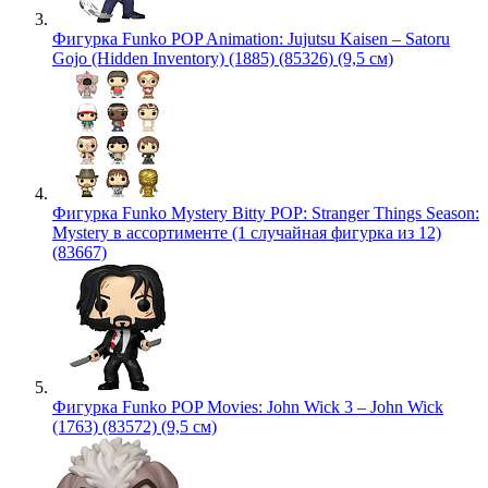
Фигурка Funko POP Animation: Jujutsu Kaisen – Satoru
Gojo (Hidden Inventory) (1885) (85326) (9,5 см)
Фигурка Funko Mystery Bitty POP: Stranger Things Season:
Mystery в ассортименте (1 случайная фигурка из 12)
(83667)
Фигурка Funko POP Movies: John Wick 3 – John Wick
(1763) (83572) (9,5 см)