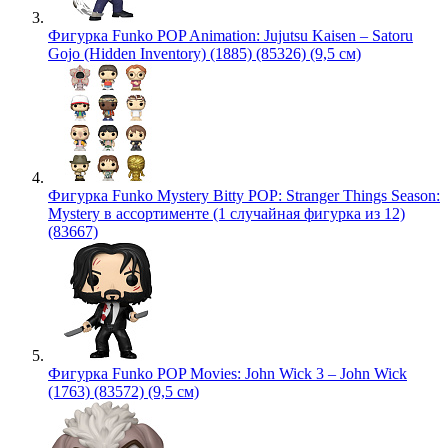
Фигурка Funko POP Animation: Jujutsu Kaisen – Satoru
Gojo (Hidden Inventory) (1885) (85326) (9,5 см)
Фигурка Funko Mystery Bitty POP: Stranger Things Season:
Mystery в ассортименте (1 случайная фигурка из 12)
(83667)
Фигурка Funko POP Movies: John Wick 3 – John Wick
(1763) (83572) (9,5 см)