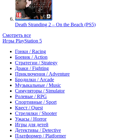
Death Stranding 2 – On the Beach (PS5)
Смотреть все
Игры PlayStation 5
Гонки / Racing
Боевик / Action
Стратегии / Strategy
Драки / Fighting
Приключения / Adventure
Бродилки / Arcade
Музыкальные / Music
Симуляторы / Simulator
Ролевые / RPG
Спортивные / Sport
Квест / Quest
Стрелялки / Shooter
Ужасы / Horror
Игры для детей
Детективы / Detective
Платформер / Platformer