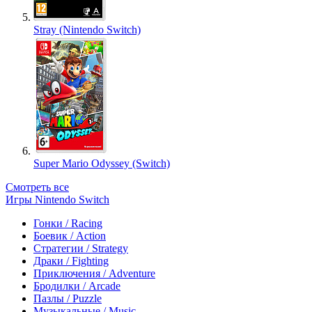
Stray (Nintendo Switch)
Super Mario Odyssey (Switch)
Смотреть все
Игры Nintendo Switch
Гонки / Racing
Боевик / Action
Стратегии / Strategy
Драки / Fighting
Приключения / Adventure
Бродилки / Arcade
Пазлы / Puzzle
Музыкальные / Music