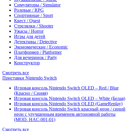
Симуляторы / Simulator
Ролевые / RPG
Спортивные / Sport
Квест / Quest
Стрелялки / Shooter
Ужасы / Horror
Игры для детей
Детективы / Detective
Экономические / Economic
Платформер / Platformer
Для вечеринок / Party
Конструктор
Смотреть все
Приставки Nintendo Switch
Игровая консоль Nintendo Switch OLED – Red / Blue
(Красно / Синяя)
Игровая консоль Nintendo Switch OLED – White (Белая)
Игровая консоль Nintendo Switch OLED (GameReplay)
Игровая консоль Nintendo Switch красный неон / синий
неон с улучшенным временем автономной работы
(MOD. HAC-001-01)
Смотреть все