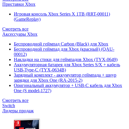
Приставки Xbox
Игровая консоль Xbox Series X 1TB (RRT-00011)
(GameReplay)
Смотреть все
Аксессуары Xbox
Беспроводной геймпад Carbon (Black) для Xbox
Беспроводной геймпад для Xbox (красный) (QAU-
00012)
Накладки на стики для геймпадов Xbox (TYX-0649)
Аккумуляторная батарея для Xbox Series S/X + кабель
USB-Type-C (TYX-0634B)
Зарядный комплект - аккумулятор геймпада + шнур
зарядки для Xbox One (RA-2015-2)
Оригинальный аккумулятор + USB-C кабель для Xbox
One (S model-1727)
Смотреть все
Switch
Лидеры продаж