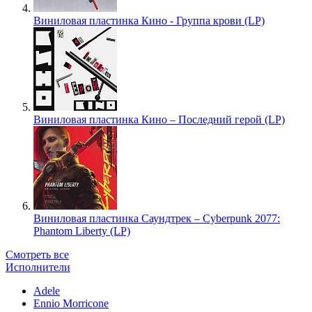
Виниловая пластинка Кино - Группа крови (LP)
Виниловая пластинка Кино – Последний герой (LP)
Виниловая пластинка Саундтрек – Cyberpunk 2077:
Phantom Liberty (LP)
Смотреть все
Исполнители
Adele
Ennio Morricone