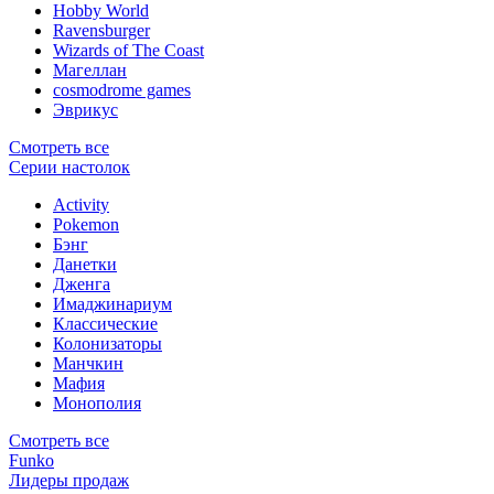
Hobby World
Ravensburger
Wizards of The Coast
Магеллан
сosmodrome games
Эврикус
Смотреть все
Серии настолок
Activity
Pokemon
Бэнг
Данетки
Дженга
Имаджинариум
Классические
Колонизаторы
Манчкин
Мафия
Монополия
Смотреть все
Funko
Лидеры продаж