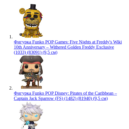
Фигурка Funko POP Games: Five Nights at Freddy's Wiki
10th Anniversary – Withered Golden Freddy Exclusive
(1033) (83091) (9,5 см)
Фигурка Funko POP Disney: Pirates of the Caribbean –
Captain Jack Sparrow (FS) (1482) (81940) (9,5 см)