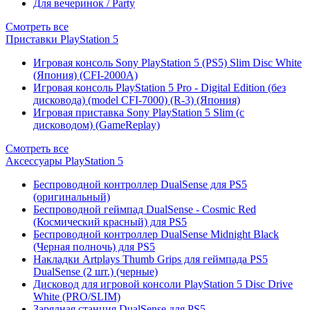
Для вечеринок / Party
Смотреть все
Приставки PlayStation 5
Игровая консоль Sony PlayStation 5 (PS5) Slim Disc White
(Япония) (CFI-2000A)
Игровая консоль PlayStation 5 Pro - Digital Edition (без
дисковода) (model CFI-7000) (R-3) (Япония)
Игровая приставка Sony PlayStation 5 Slim (с
дисководом) (GameReplay)
Смотреть все
Аксессуары PlayStation 5
Беспроводной контроллер DualSense для PS5
(оригинальный)
Беспроводной геймпад DualSense - Cosmic Red
(Космический красный) для PS5
Беспроводной контроллер DualSense Midnight Black
(Черная полночь) для PS5
Накладки Artplays Thumb Grips для геймпада PS5
DualSense (2 шт.) (черные)
Дисковод для игровой консоли PlayStation 5 Disc Drive
White (PRO/SLIM)
Зарядная станция DualSense для PS5