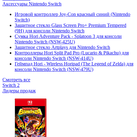
Аксессуары Nintendo Switch
Игровой контроллер Joy-Con красный синий (Nintendo
Switch)
Защитное стекло Glass Screen Pro+ Premium Tempered
(9H) для консоли Nintendo Switch
Сумка Hori Adventure Pack - Splatoon 3 для консоли
Nintendo Switch (NSW-425U)
Защитное стекло Artplays для Nintendo Switch
Контроллеры Hori Split Pad Pro (Lucario & Pikachu) для
консоли Nintendo Switch (NSW-414U)
Геймпад Hori - Wireless Horipad (The Legend of Zelda) для
консоли Nintendo Switch (NSW-479U)
Смотреть все
Switch 2
Лидеры продаж