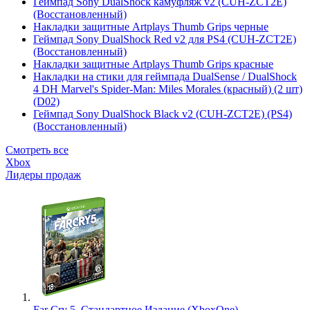
Геймпад Sony DualShock камуфляж v2 (CUH-ZCT2E)
(Восстановленный)
Накладки защитные Artplays Thumb Grips черные
Геймпад Sony DualShock Red v2 для PS4 (CUH-ZCT2E)
(Восстановленный)
Накладки защитные Artplays Thumb Grips красные
Накладки на стики для геймпада DualSense / DualShock
4 DH Marvel's Spider-Man: Miles Morales (красный) (2 шт)
(D02)
Геймпад Sony DualShock Black v2 (CUH-ZCT2E) (PS4)
(Восстановленный)
Смотреть все
Xbox
Лидеры продаж
Far Cry 5. Стандартное Издание (XboxOne)