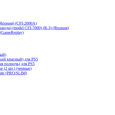
 (Япония) (CFI-2000A)
сковода) (model CFI-7000) (R-3) (Япония)
 (GameReplay)
ный)
кий красный) для PS5
ая полночь) для PS5
e (2 шт.) (черные)
hite (PRO/SLIM)