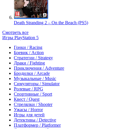
Death Stranding 2 – On the Beach (PS5)
Смотреть все
Игры PlayStation 5
Гонки / Racing
Боевик / Action
Стратегии / Strategy
Драки / Fighting
Приключения / Adventure
Бродилки / Arcade
Музыкальные / Music
Симуляторы / Simulator
Ролевые / RPG
Спортивные / Sport
Квест / Quest
Стрелялки / Shooter
Ужасы / Horror
Игры для детей
Детективы / Detective
Платформер / Platformer