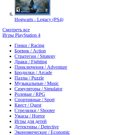
Hogwarts - Legacy (PS4)
Смотреть все
Игры PlayStation 4
Гонки / Racing
Боевик / Action
Стратегии / Strategy
Драки / Fighting
Приключения / Adventure
Бродилки / Arcade
Пазлы / Puzzle
Музыкальные / Music
Симуляторы / Simulator
Ролевые / RPG
Спортивные / Sport
Квест / Quest
Стрелялки / Shooter
Ужасы / Horror
Игры для детей
Детективы / Detective
Экономические / Economic