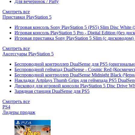
Для вечеринок / Party
Смотреть все
Приставки PlayStation 5
Игровая консоль Sony PlayStation 5 (PS5) Slim Disc White
Игровая консоль PlayStation 5 Pro - Digital Edition (без ди
Игровая приставка Sony PlayStation 5 Slim (с дисководом)
Смотреть все
Аксессуары PlayStation 5
Беспроводной контроллер DualSense для PS5 (оригиналь
Беспроводной геймпад DualSense - Cosmic Red (Космичес
Беспроводной контроллер DualSense Midnight Black (Черн
Накладки Artplays Thumb Grips для геймпада PS5 DualSens
Дисковод для игровой консоли PlayStation 5 Disc Drive W
Зарядная станция DualSense для PS5
Смотреть все
PS4
Лидеры продаж