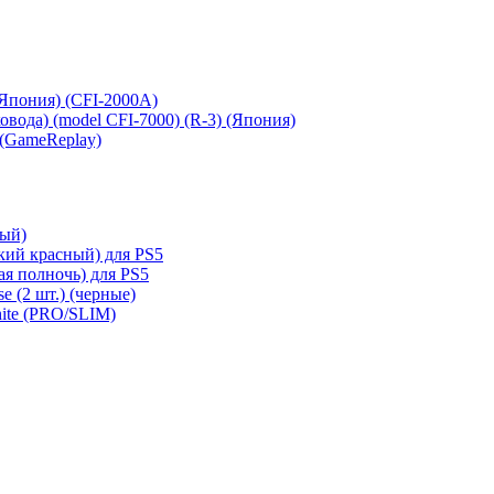
 (Япония) (CFI-2000A)
сковода) (model CFI-7000) (R-3) (Япония)
 (GameReplay)
ный)
кий красный) для PS5
ая полночь) для PS5
e (2 шт.) (черные)
hite (PRO/SLIM)