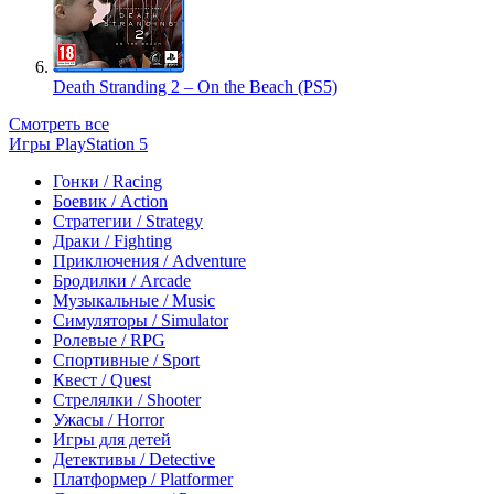
Death Stranding 2 – On the Beach (PS5)
Смотреть все
Игры PlayStation 5
Гонки / Racing
Боевик / Action
Стратегии / Strategy
Драки / Fighting
Приключения / Adventure
Бродилки / Arcade
Музыкальные / Music
Симуляторы / Simulator
Ролевые / RPG
Спортивные / Sport
Квест / Quest
Стрелялки / Shooter
Ужасы / Horror
Игры для детей
Детективы / Detective
Платформер / Platformer