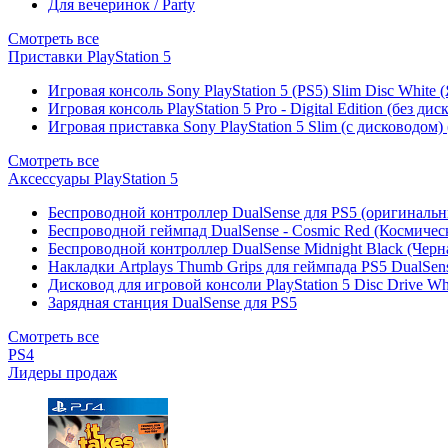
Для вечеринок / Party
Смотреть все
Приставки PlayStation 5
Игровая консоль Sony PlayStation 5 (PS5) Slim Disc White
Игровая консоль PlayStation 5 Pro - Digital Edition (без ди
Игровая приставка Sony PlayStation 5 Slim (с дисководом)
Смотреть все
Аксессуары PlayStation 5
Беспроводной контроллер DualSense для PS5 (оригиналь
Беспроводной геймпад DualSense - Cosmic Red (Космичес
Беспроводной контроллер DualSense Midnight Black (Черн
Накладки Artplays Thumb Grips для геймпада PS5 DualSens
Дисковод для игровой консоли PlayStation 5 Disc Drive W
Зарядная станция DualSense для PS5
Смотреть все
PS4
Лидеры продаж