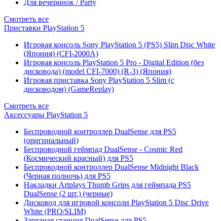
Для вечеринок / Party
Смотреть все
Приставки PlayStation 5
Игровая консоль Sony PlayStation 5 (PS5) Slim Disc White
(Япония) (CFI-2000A)
Игровая консоль PlayStation 5 Pro - Digital Edition (без
дисковода) (model CFI-7000) (R-3) (Япония)
Игровая приставка Sony PlayStation 5 Slim (с
дисководом) (GameReplay)
Смотреть все
Аксессуары PlayStation 5
Беспроводной контроллер DualSense для PS5
(оригинальный)
Беспроводной геймпад DualSense - Cosmic Red
(Космический красный) для PS5
Беспроводной контроллер DualSense Midnight Black
(Черная полночь) для PS5
Накладки Artplays Thumb Grips для геймпада PS5
DualSense (2 шт.) (черные)
Дисковод для игровой консоли PlayStation 5 Disc Drive
White (PRO/SLIM)
Зарядная станция DualSense для PS5