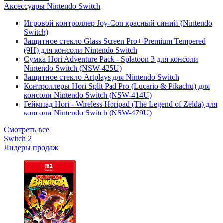
Аксессуары Nintendo Switch
Игровой контроллер Joy-Con красный синий (Nintendo
Switch)
Защитное стекло Glass Screen Pro+ Premium Tempered
(9H) для консоли Nintendo Switch
Сумка Hori Adventure Pack - Splatoon 3 для консоли
Nintendo Switch (NSW-425U)
Защитное стекло Artplays для Nintendo Switch
Контроллеры Hori Split Pad Pro (Lucario & Pikachu) для
консоли Nintendo Switch (NSW-414U)
Геймпад Hori - Wireless Horipad (The Legend of Zelda) для
консоли Nintendo Switch (NSW-479U)
Смотреть все
Switch 2
Лидеры продаж