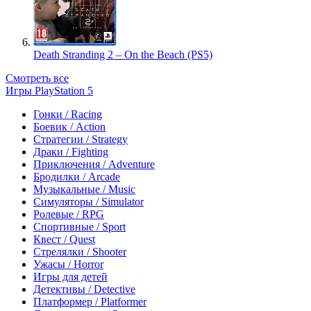
Death Stranding 2 – On the Beach (PS5)
Смотреть все
Игры PlayStation 5
Гонки / Racing
Боевик / Action
Стратегии / Strategy
Драки / Fighting
Приключения / Adventure
Бродилки / Arcade
Музыкальные / Music
Симуляторы / Simulator
Ролевые / RPG
Спортивные / Sport
Квест / Quest
Стрелялки / Shooter
Ужасы / Horror
Игры для детей
Детективы / Detective
Платформер / Platformer