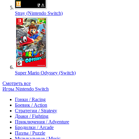
Stray (Nintendo Switch)
Super Mario Odyssey (Switch)
Смотреть все
Игры Nintendo Switch
Гонки / Racing
Боевик / Action
Стратегии / Strategy
Драки / Fighting
Приключения / Adventure
Бродилки / Arcade
Пазлы / Puzzle
Музыкальные / Music