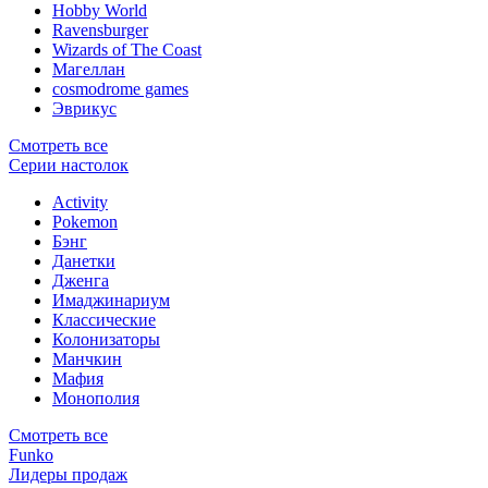
Hobby World
Ravensburger
Wizards of The Coast
Магеллан
сosmodrome games
Эврикус
Смотреть все
Серии настолок
Activity
Pokemon
Бэнг
Данетки
Дженга
Имаджинариум
Классические
Колонизаторы
Манчкин
Мафия
Монополия
Смотреть все
Funko
Лидеры продаж