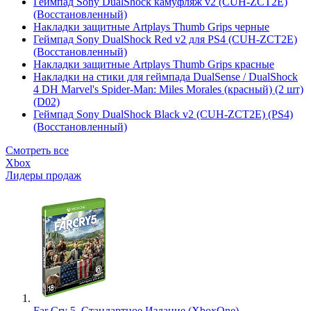
Геймпад Sony DualShock камуфляж v2 (CUH-ZCT2E)
(Восстановленный)
Накладки защитные Artplays Thumb Grips черные
Геймпад Sony DualShock Red v2 для PS4 (CUH-ZCT2E)
(Восстановленный)
Накладки защитные Artplays Thumb Grips красные
Накладки на стики для геймпада DualSense / DualShock
4 DH Marvel's Spider-Man: Miles Morales (красный) (2 шт)
(D02)
Геймпад Sony DualShock Black v2 (CUH-ZCT2E) (PS4)
(Восстановленный)
Смотреть все
Xbox
Лидеры продаж
Far Cry 5. Стандартное Издание (XboxOne)