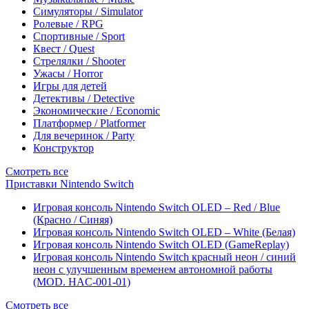
Симуляторы / Simulator
Ролевые / RPG
Спортивные / Sport
Квест / Quest
Стрелялки / Shooter
Ужасы / Horror
Игры для детей
Детективы / Detective
Экономические / Economic
Платформер / Platformer
Для вечеринок / Party
Конструктор
Смотреть все
Приставки Nintendo Switch
Игровая консоль Nintendo Switch OLED – Red / Blue
(Красно / Синяя)
Игровая консоль Nintendo Switch OLED – White (Белая)
Игровая консоль Nintendo Switch OLED (GameReplay)
Игровая консоль Nintendo Switch красный неон / синий
неон с улучшенным временем автономной работы
(MOD. HAC-001-01)
Смотреть все