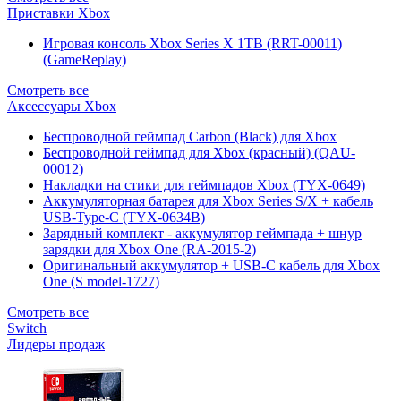
Приставки Xbox
Игровая консоль Xbox Series X 1TB (RRT-00011)
(GameReplay)
Смотреть все
Аксессуары Xbox
Беспроводной геймпад Carbon (Black) для Xbox
Беспроводной геймпад для Xbox (красный) (QAU-
00012)
Накладки на стики для геймпадов Xbox (TYX-0649)
Аккумуляторная батарея для Xbox Series S/X + кабель
USB-Type-C (TYX-0634B)
Зарядный комплект - аккумулятор геймпада + шнур
зарядки для Xbox One (RA-2015-2)
Оригинальный аккумулятор + USB-C кабель для Xbox
One (S model-1727)
Смотреть все
Switch
Лидеры продаж