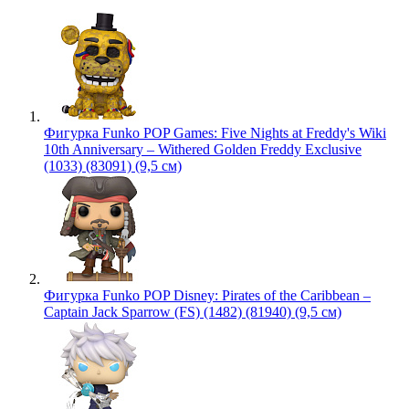
Фигурка Funko POP Games: Five Nights at Freddy's Wiki
10th Anniversary – Withered Golden Freddy Exclusive
(1033) (83091) (9,5 см)
Фигурка Funko POP Disney: Pirates of the Caribbean –
Captain Jack Sparrow (FS) (1482) (81940) (9,5 см)