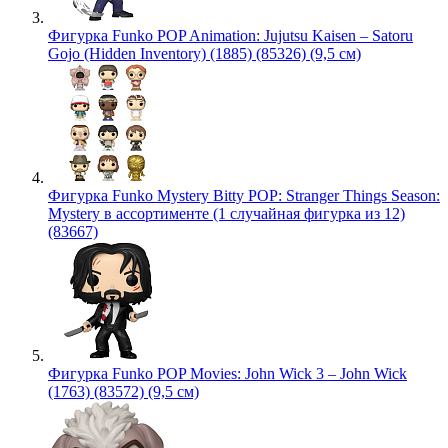
Фигурка Funko POP Animation: Jujutsu Kaisen – Satoru
Gojo (Hidden Inventory) (1885) (85326) (9,5 см)
Фигурка Funko Mystery Bitty POP: Stranger Things Season:
Mystery в ассортименте (1 случайная фигурка из 12)
(83667)
Фигурка Funko POP Movies: John Wick 3 – John Wick
(1763) (83572) (9,5 см)