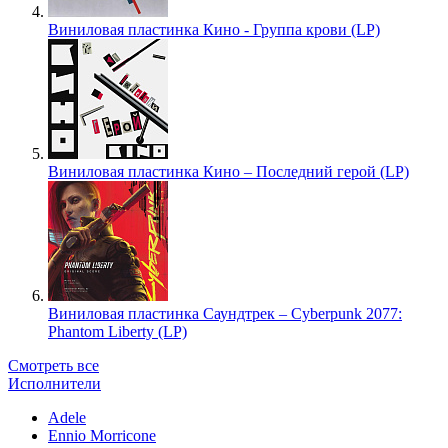
Виниловая пластинка Кино - Группа крови (LP)
Виниловая пластинка Кино – Последний герой (LP)
Виниловая пластинка Саундтрек – Cyberpunk 2077:
Phantom Liberty (LP)
Смотреть все
Исполнители
Adele
Ennio Morricone