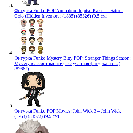
Фигурка Funko POP Animation: Jujutsu Kaisen – Satoru
Gojo (Hidden Inventory) (1885) (85326) (9,5 см)
Фигурка Funko Mystery Bitty POP: Stranger Things Season:
Mystery в ассортименте (1 случайная фигурка из 12)
(83667)
Фигурка Funko POP Movies: John Wick 3 – John Wick
(1763) (83572) (9,5 см)