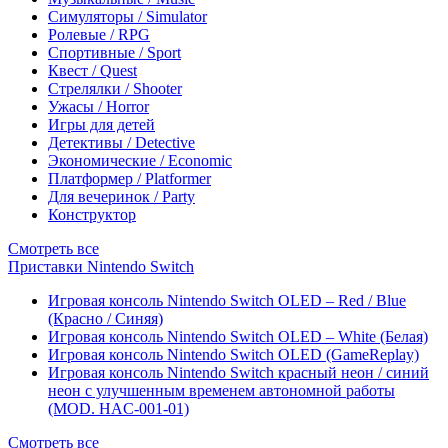
Симуляторы / Simulator
Ролевые / RPG
Спортивные / Sport
Квест / Quest
Стрелялки / Shooter
Ужасы / Horror
Игры для детей
Детективы / Detective
Экономические / Economic
Платформер / Platformer
Для вечеринок / Party
Конструктор
Смотреть все
Приставки Nintendo Switch
Игровая консоль Nintendo Switch OLED – Red / Blue
(Красно / Синяя)
Игровая консоль Nintendo Switch OLED – White (Белая)
Игровая консоль Nintendo Switch OLED (GameReplay)
Игровая консоль Nintendo Switch красный неон / синий
неон с улучшенным временем автономной работы
(MOD. HAC-001-01)
Смотреть все