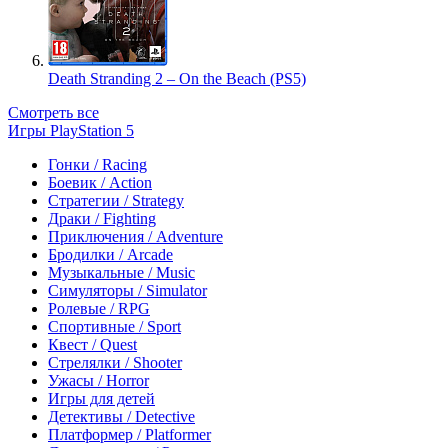
Death Stranding 2 – On the Beach (PS5)
Смотреть все
Игры PlayStation 5
Гонки / Racing
Боевик / Action
Стратегии / Strategy
Драки / Fighting
Приключения / Adventure
Бродилки / Arcade
Музыкальные / Music
Симуляторы / Simulator
Ролевые / RPG
Спортивные / Sport
Квест / Quest
Стрелялки / Shooter
Ужасы / Horror
Игры для детей
Детективы / Detective
Платформер / Platformer