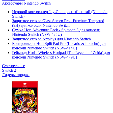
Аксессуары Nintendo Switch
Игровой контроллер Joy-Con красный синий (Nintendo
Switch)
Защитное стекло Glass Screen Pro+ Premium Tempered
(9H) для консоли Nintendo Switch
Сумка Hori Adventure Pack - Splatoon 3 для консоли
Nintendo Switch (NSW-425U)
Защитное стекло Artplays для Nintendo Switch
Контроллеры Hori Split Pad Pro (Lucario & Pikachu) для
консоли Nintendo Switch (NSW-414U)
Геймпад Hori - Wireless Horipad (The Legend of Zelda) для
консоли Nintendo Switch (NSW-479U)
Смотреть все
Switch 2
Лидеры продаж