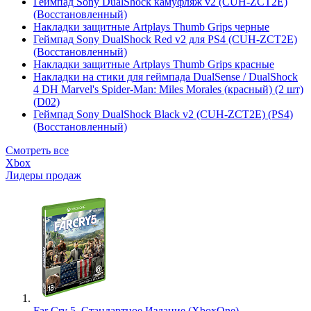
Геймпад Sony DualShock камуфляж v2 (CUH-ZCT2E)
(Восстановленный)
Накладки защитные Artplays Thumb Grips черные
Геймпад Sony DualShock Red v2 для PS4 (CUH-ZCT2E)
(Восстановленный)
Накладки защитные Artplays Thumb Grips красные
Накладки на стики для геймпада DualSense / DualShock
4 DH Marvel's Spider-Man: Miles Morales (красный) (2 шт)
(D02)
Геймпад Sony DualShock Black v2 (CUH-ZCT2E) (PS4)
(Восстановленный)
Смотреть все
Xbox
Лидеры продаж
Far Cry 5. Стандартное Издание (XboxOne)