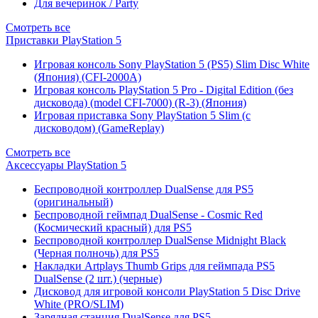
Для вечеринок / Party
Смотреть все
Приставки PlayStation 5
Игровая консоль Sony PlayStation 5 (PS5) Slim Disc White
(Япония) (CFI-2000A)
Игровая консоль PlayStation 5 Pro - Digital Edition (без
дисковода) (model CFI-7000) (R-3) (Япония)
Игровая приставка Sony PlayStation 5 Slim (с
дисководом) (GameReplay)
Смотреть все
Аксессуары PlayStation 5
Беспроводной контроллер DualSense для PS5
(оригинальный)
Беспроводной геймпад DualSense - Cosmic Red
(Космический красный) для PS5
Беспроводной контроллер DualSense Midnight Black
(Черная полночь) для PS5
Накладки Artplays Thumb Grips для геймпада PS5
DualSense (2 шт.) (черные)
Дисковод для игровой консоли PlayStation 5 Disc Drive
White (PRO/SLIM)
Зарядная станция DualSense для PS5