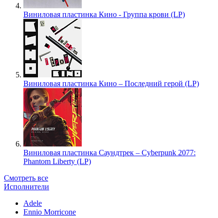
Виниловая пластинка Кино - Группа крови (LP)
Виниловая пластинка Кино – Последний герой (LP)
Виниловая пластинка Саундтрек – Cyberpunk 2077:
Phantom Liberty (LP)
Смотреть все
Исполнители
Adele
Ennio Morricone