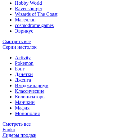
Hobby World
Ravensburger
Wizards of The Coast
Магеллан
сosmodrome games
Эврикус
Смотреть все
Серии настолок
Activity
Pokemon
Бэнг
Данетки
Дженга
Имаджинариум
Классические
Колонизаторы
Манчкин
Мафия
Монополия
Смотреть все
Funko
Лидеры продаж