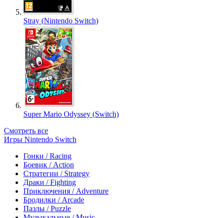
Stray (Nintendo Switch)
Super Mario Odyssey (Switch)
Смотреть все
Игры Nintendo Switch
Гонки / Racing
Боевик / Action
Стратегии / Strategy
Драки / Fighting
Приключения / Adventure
Бродилки / Arcade
Пазлы / Puzzle
Музыкальные / Music