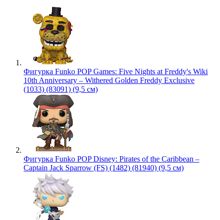
Фигурка Funko POP Games: Five Nights at Freddy's Wiki
10th Anniversary – Withered Golden Freddy Exclusive
(1033) (83091) (9,5 см)
Фигурка Funko POP Disney: Pirates of the Caribbean –
Captain Jack Sparrow (FS) (1482) (81940) (9,5 см)