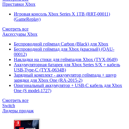
Приставки Xbox
Игровая консоль Xbox Series X 1TB (RRT-00011)
(GameReplay)
Смотреть все
Аксессуары Xbox
Беспроводной геймпад Carbon (Black) для Xbox
Беспроводной геймпад для Xbox (красный) (QAU-
00012)
Накладки на стики для геймпадов Xbox (TYX-0649)
Аккумуляторная батарея для Xbox Series S/X + кабель
USB-Type-C (TYX-0634B)
Зарядный комплект - аккумулятор геймпада + шнур
зарядки для Xbox One (RA-2015-2)
Оригинальный аккумулятор + USB-C кабель для Xbox
One (S model-1727)
Смотреть все
Switch
Лидеры продаж