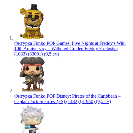
Фигурка Funko POP Games: Five Nights at Freddy's Wiki
10th Anniversary – Withered Golden Freddy Exclusive
(1033) (83091) (9,5 см)
Фигурка Funko POP Disney: Pirates of the Caribbean –
Captain Jack Sparrow (FS) (1482) (81940) (9,5 см)