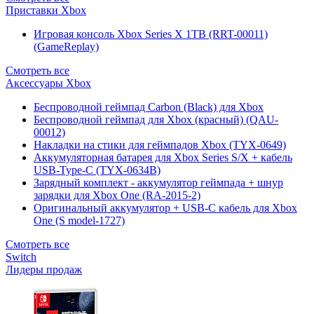
Приставки Xbox
Игровая консоль Xbox Series X 1TB (RRT-00011)
(GameReplay)
Смотреть все
Аксессуары Xbox
Беспроводной геймпад Carbon (Black) для Xbox
Беспроводной геймпад для Xbox (красный) (QAU-
00012)
Накладки на стики для геймпадов Xbox (TYX-0649)
Аккумуляторная батарея для Xbox Series S/X + кабель
USB-Type-C (TYX-0634B)
Зарядный комплект - аккумулятор геймпада + шнур
зарядки для Xbox One (RA-2015-2)
Оригинальный аккумулятор + USB-C кабель для Xbox
One (S model-1727)
Смотреть все
Switch
Лидеры продаж