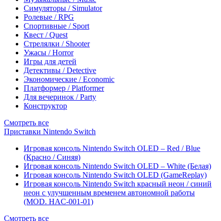
Симуляторы / Simulator
Ролевые / RPG
Спортивные / Sport
Квест / Quest
Стрелялки / Shooter
Ужасы / Horror
Игры для детей
Детективы / Detective
Экономические / Economic
Платформер / Platformer
Для вечеринок / Party
Конструктор
Смотреть все
Приставки Nintendo Switch
Игровая консоль Nintendo Switch OLED – Red / Blue
(Красно / Синяя)
Игровая консоль Nintendo Switch OLED – White (Белая)
Игровая консоль Nintendo Switch OLED (GameReplay)
Игровая консоль Nintendo Switch красный неон / синий
неон с улучшенным временем автономной работы
(MOD. HAC-001-01)
Смотреть все