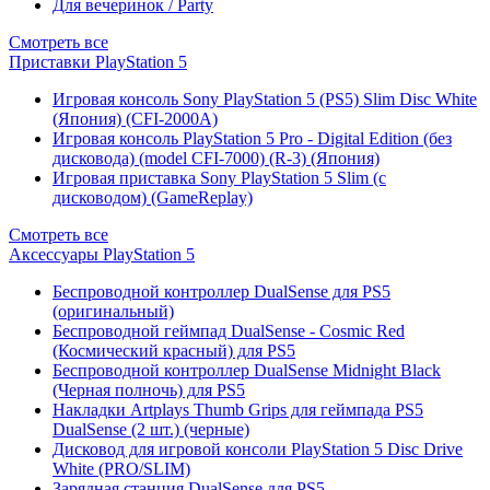
Для вечеринок / Party
Смотреть все
Приставки PlayStation 5
Игровая консоль Sony PlayStation 5 (PS5) Slim Disc White
(Япония) (CFI-2000A)
Игровая консоль PlayStation 5 Pro - Digital Edition (без
дисковода) (model CFI-7000) (R-3) (Япония)
Игровая приставка Sony PlayStation 5 Slim (с
дисководом) (GameReplay)
Смотреть все
Аксессуары PlayStation 5
Беспроводной контроллер DualSense для PS5
(оригинальный)
Беспроводной геймпад DualSense - Cosmic Red
(Космический красный) для PS5
Беспроводной контроллер DualSense Midnight Black
(Черная полночь) для PS5
Накладки Artplays Thumb Grips для геймпада PS5
DualSense (2 шт.) (черные)
Дисковод для игровой консоли PlayStation 5 Disc Drive
White (PRO/SLIM)
Зарядная станция DualSense для PS5