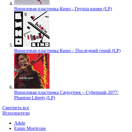
Виниловая пластинка Кино - Группа крови (LP)
Виниловая пластинка Кино – Последний герой (LP)
Виниловая пластинка Саундтрек – Cyberpunk 2077:
Phantom Liberty (LP)
Смотреть все
Исполнители
Adele
Ennio Morricone