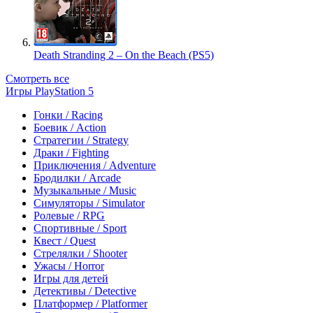
Death Stranding 2 – On the Beach (PS5)
Смотреть все
Игры PlayStation 5
Гонки / Racing
Боевик / Action
Стратегии / Strategy
Драки / Fighting
Приключения / Adventure
Бродилки / Arcade
Музыкальные / Music
Симуляторы / Simulator
Ролевые / RPG
Спортивные / Sport
Квест / Quest
Стрелялки / Shooter
Ужасы / Horror
Игры для детей
Детективы / Detective
Платформер / Platformer