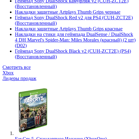
Геймпад Sony DualShock камуфляж v2 (CUH-ZCT2E)
(Восстановленный)
Накладки защитные Artplays Thumb Grips черные
Геймпад Sony DualShock Red v2 для PS4 (CUH-ZCT2E)
(Восстановленный)
Накладки защитные Artplays Thumb Grips красные
Накладки на стики для геймпада DualSense / DualShock
4 DH Marvel's Spider-Man: Miles Morales (красный) (2 шт)
(D02)
Геймпад Sony DualShock Black v2 (CUH-ZCT2E) (PS4)
(Восстановленный)
Смотреть все
Xbox
Лидеры продаж
Far Cry 5. Стандартное Издание (XboxOne)