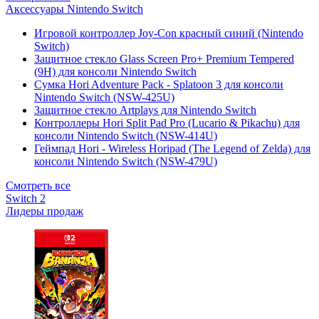
Аксессуары Nintendo Switch
Игровой контроллер Joy-Con красный синий (Nintendo
Switch)
Защитное стекло Glass Screen Pro+ Premium Tempered
(9H) для консоли Nintendo Switch
Сумка Hori Adventure Pack - Splatoon 3 для консоли
Nintendo Switch (NSW-425U)
Защитное стекло Artplays для Nintendo Switch
Контроллеры Hori Split Pad Pro (Lucario & Pikachu) для
консоли Nintendo Switch (NSW-414U)
Геймпад Hori - Wireless Horipad (The Legend of Zelda) для
консоли Nintendo Switch (NSW-479U)
Смотреть все
Switch 2
Лидеры продаж