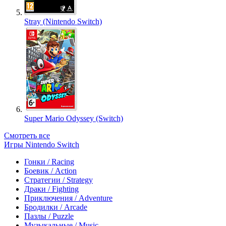
Stray (Nintendo Switch)
Super Mario Odyssey (Switch)
Смотреть все
Игры Nintendo Switch
Гонки / Racing
Боевик / Action
Стратегии / Strategy
Драки / Fighting
Приключения / Adventure
Бродилки / Arcade
Пазлы / Puzzle
Музыкальные / Music