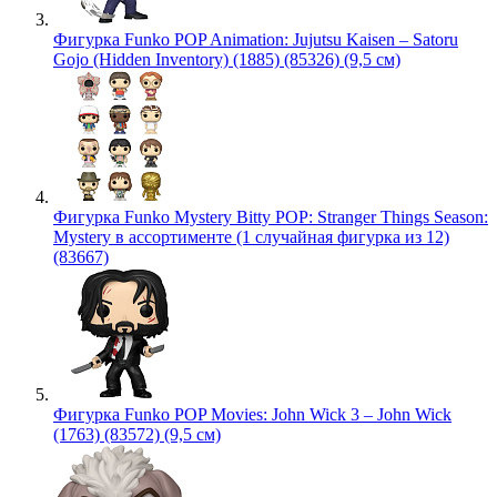
Фигурка Funko POP Animation: Jujutsu Kaisen – Satoru
Gojo (Hidden Inventory) (1885) (85326) (9,5 см)
Фигурка Funko Mystery Bitty POP: Stranger Things Season:
Mystery в ассортименте (1 случайная фигурка из 12)
(83667)
Фигурка Funko POP Movies: John Wick 3 – John Wick
(1763) (83572) (9,5 см)