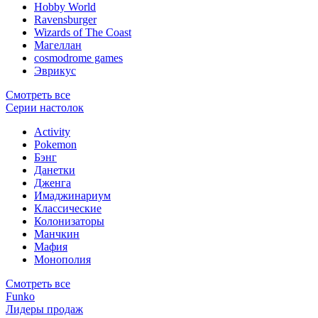
Hobby World
Ravensburger
Wizards of The Coast
Магеллан
сosmodrome games
Эврикус
Смотреть все
Серии настолок
Activity
Pokemon
Бэнг
Данетки
Дженга
Имаджинариум
Классические
Колонизаторы
Манчкин
Мафия
Монополия
Смотреть все
Funko
Лидеры продаж