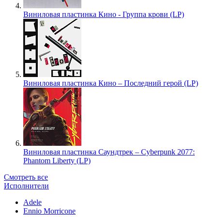
Виниловая пластинка Кино - Группа крови (LP)
Виниловая пластинка Кино – Последний герой (LP)
Виниловая пластинка Саундтрек – Cyberpunk 2077:
Phantom Liberty (LP)
Смотреть все
Исполнители
Adele
Ennio Morricone