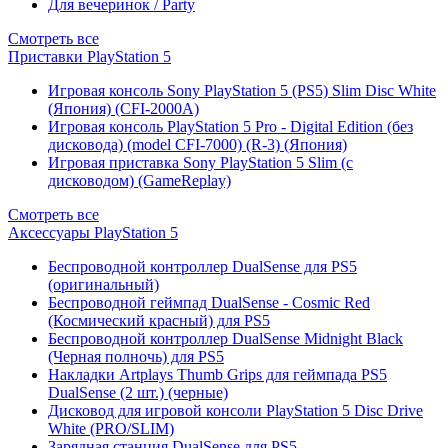
Для вечеринок / Party
Смотреть все
Приставки PlayStation 5
Игровая консоль Sony PlayStation 5 (PS5) Slim Disc White
(Япония) (CFI-2000A)
Игровая консоль PlayStation 5 Pro - Digital Edition (без
дисковода) (model CFI-7000) (R-3) (Япония)
Игровая приставка Sony PlayStation 5 Slim (с
дисководом) (GameReplay)
Смотреть все
Аксессуары PlayStation 5
Беспроводной контроллер DualSense для PS5
(оригинальный)
Беспроводной геймпад DualSense - Cosmic Red
(Космический красный) для PS5
Беспроводной контроллер DualSense Midnight Black
(Черная полночь) для PS5
Накладки Artplays Thumb Grips для геймпада PS5
DualSense (2 шт.) (черные)
Дисковод для игровой консоли PlayStation 5 Disc Drive
White (PRO/SLIM)
Зарядная станция DualSense для PS5