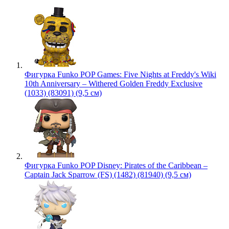
Фигурка Funko POP Games: Five Nights at Freddy's Wiki
10th Anniversary – Withered Golden Freddy Exclusive
(1033) (83091) (9,5 см)
Фигурка Funko POP Disney: Pirates of the Caribbean –
Captain Jack Sparrow (FS) (1482) (81940) (9,5 см)