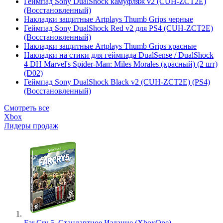
Геймпад Sony DualShock камуфляж v2 (CUH-ZCT2E)
(Восстановленный)
Накладки защитные Artplays Thumb Grips черные
Геймпад Sony DualShock Red v2 для PS4 (CUH-ZCT2E)
(Восстановленный)
Накладки защитные Artplays Thumb Grips красные
Накладки на стики для геймпада DualSense / DualShock
4 DH Marvel's Spider-Man: Miles Morales (красный) (2 шт)
(D02)
Геймпад Sony DualShock Black v2 (CUH-ZCT2E) (PS4)
(Восстановленный)
Смотреть все
Xbox
Лидеры продаж
Far Cry 5. Стандартное Издание (XboxOne)