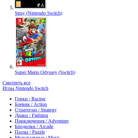
Stray (Nintendo Switch)
Super Mario Odyssey (Switch)
Смотреть все
Игры Nintendo Switch
Гонки / Racing
Боевик / Action
Стратегии / Strategy
Драки / Fighting
Приключения / Adventure
Бродилки / Arcade
Пазлы / Puzzle
Музыкальные / Music