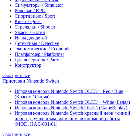
Симуляторы / Simulator
Ролевые / RPG
Спортивные / Sport
Квест / Quest
Стрелялки / Shooter
Ужасы / Horror
Игры для детей
Детективы / Detective
Экономические / Economic
Платформер / Platformer
Для вечеринок / Party
Конструктор
Смотреть все
Приставки Nintendo Switch
Игровая консоль Nintendo Switch OLED – Red / Blue
(Красно / Синяя)
Игровая консоль Nintendo Switch OLED – White (Белая)
Игровая консоль Nintendo Switch OLED (GameReplay)
Игровая консоль Nintendo Switch красный неон / синий
неон с улучшенным временем автономной работы
(MOD. HAC-001-01)
Смотреть все