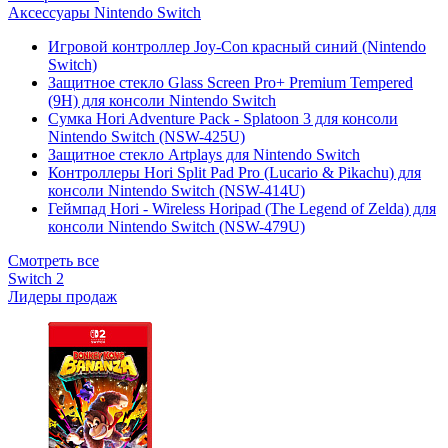
Аксессуары Nintendo Switch
Игровой контроллер Joy-Con красный синий (Nintendo
Switch)
Защитное стекло Glass Screen Pro+ Premium Tempered
(9H) для консоли Nintendo Switch
Сумка Hori Adventure Pack - Splatoon 3 для консоли
Nintendo Switch (NSW-425U)
Защитное стекло Artplays для Nintendo Switch
Контроллеры Hori Split Pad Pro (Lucario & Pikachu) для
консоли Nintendo Switch (NSW-414U)
Геймпад Hori - Wireless Horipad (The Legend of Zelda) для
консоли Nintendo Switch (NSW-479U)
Смотреть все
Switch 2
Лидеры продаж