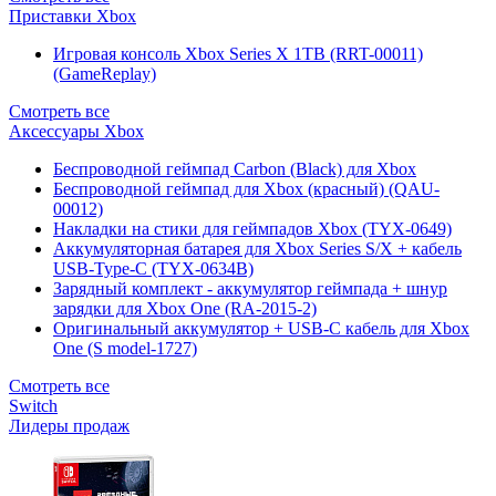
Приставки Xbox
Игровая консоль Xbox Series X 1TB (RRT-00011)
(GameReplay)
Смотреть все
Аксессуары Xbox
Беспроводной геймпад Carbon (Black) для Xbox
Беспроводной геймпад для Xbox (красный) (QAU-
00012)
Накладки на стики для геймпадов Xbox (TYX-0649)
Аккумуляторная батарея для Xbox Series S/X + кабель
USB-Type-C (TYX-0634B)
Зарядный комплект - аккумулятор геймпада + шнур
зарядки для Xbox One (RA-2015-2)
Оригинальный аккумулятор + USB-C кабель для Xbox
One (S model-1727)
Смотреть все
Switch
Лидеры продаж