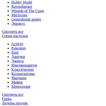
Hobby World
Ravensburger
Wizards of The Coast
Магеллан
сosmodrome games
Эврикус
Смотреть все
Серии настолок
Activity
Pokemon
Бэнг
Данетки
Дженга
Имаджинариум
Классические
Колонизаторы
Манчкин
Мафия
Монополия
Смотреть все
Funko
Лидеры продаж