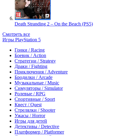
Death Stranding 2 – On the Beach (PS5)
Смотреть все
Игры PlayStation 5
Гонки / Racing
Боевик / Action
Стратегии / Strategy
Драки / Fighting
Приключения / Adventure
Бродилки / Arcade
Музыкальные / Music
Симуляторы / Simulator
Ролевые / RPG
Спортивные / Sport
Квест / Quest
Стрелялки / Shooter
Ужасы / Horror
Игры для детей
Детективы / Detective
Платформер / Platformer