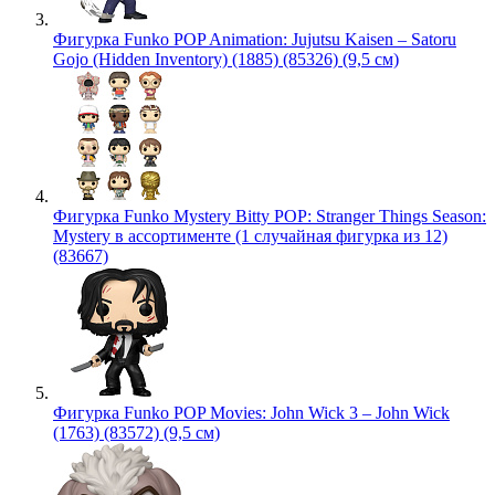
Фигурка Funko POP Animation: Jujutsu Kaisen – Satoru
Gojo (Hidden Inventory) (1885) (85326) (9,5 см)
Фигурка Funko Mystery Bitty POP: Stranger Things Season:
Mystery в ассортименте (1 случайная фигурка из 12)
(83667)
Фигурка Funko POP Movies: John Wick 3 – John Wick
(1763) (83572) (9,5 см)