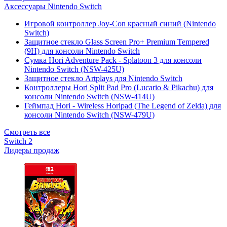
Аксессуары Nintendo Switch
Игровой контроллер Joy-Con красный синий (Nintendo
Switch)
Защитное стекло Glass Screen Pro+ Premium Tempered
(9H) для консоли Nintendo Switch
Сумка Hori Adventure Pack - Splatoon 3 для консоли
Nintendo Switch (NSW-425U)
Защитное стекло Artplays для Nintendo Switch
Контроллеры Hori Split Pad Pro (Lucario & Pikachu) для
консоли Nintendo Switch (NSW-414U)
Геймпад Hori - Wireless Horipad (The Legend of Zelda) для
консоли Nintendo Switch (NSW-479U)
Смотреть все
Switch 2
Лидеры продаж