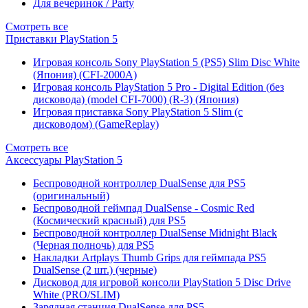
Для вечеринок / Party
Смотреть все
Приставки PlayStation 5
Игровая консоль Sony PlayStation 5 (PS5) Slim Disc White
(Япония) (CFI-2000A)
Игровая консоль PlayStation 5 Pro - Digital Edition (без
дисковода) (model CFI-7000) (R-3) (Япония)
Игровая приставка Sony PlayStation 5 Slim (с
дисководом) (GameReplay)
Смотреть все
Аксессуары PlayStation 5
Беспроводной контроллер DualSense для PS5
(оригинальный)
Беспроводной геймпад DualSense - Cosmic Red
(Космический красный) для PS5
Беспроводной контроллер DualSense Midnight Black
(Черная полночь) для PS5
Накладки Artplays Thumb Grips для геймпада PS5
DualSense (2 шт.) (черные)
Дисковод для игровой консоли PlayStation 5 Disc Drive
White (PRO/SLIM)
Зарядная станция DualSense для PS5