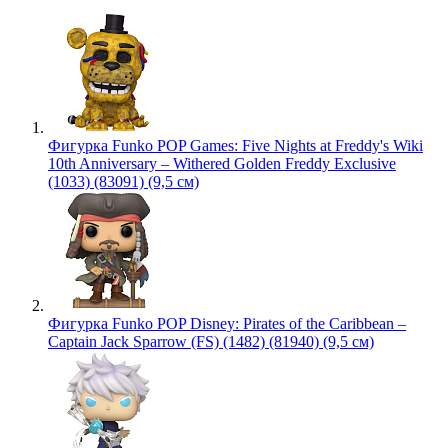
Фигурка Funko POP Games: Five Nights at Freddy's Wiki
10th Anniversary – Withered Golden Freddy Exclusive
(1033) (83091) (9,5 см)
Фигурка Funko POP Disney: Pirates of the Caribbean –
Captain Jack Sparrow (FS) (1482) (81940) (9,5 см)