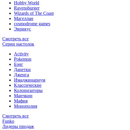
Hobby World
Ravensburger
Wizards of The Coast
Магеллан
сosmodrome games
Эврикус
Смотреть все
Серии настолок
Activity
Pokemon
Бэнг
Данетки
Дженга
Имаджинариум
Классические
Колонизаторы
Манчкин
Мафия
Монополия
Смотреть все
Funko
Лидеры продаж