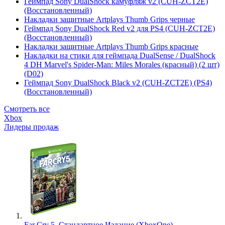
Геймпад Sony DualShock камуфляж v2 (CUH-ZCT2E)
(Восстановленный)
Накладки защитные Artplays Thumb Grips черные
Геймпад Sony DualShock Red v2 для PS4 (CUH-ZCT2E)
(Восстановленный)
Накладки защитные Artplays Thumb Grips красные
Накладки на стики для геймпада DualSense / DualShock
4 DH Marvel's Spider-Man: Miles Morales (красный) (2 шт)
(D02)
Геймпад Sony DualShock Black v2 (CUH-ZCT2E) (PS4)
(Восстановленный)
Смотреть все
Xbox
Лидеры продаж
Far Cry 5. Стандартное Издание (XboxOne)