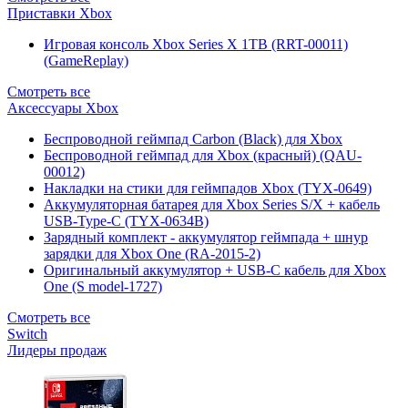
Приставки Xbox
Игровая консоль Xbox Series X 1TB (RRT-00011)
(GameReplay)
Смотреть все
Аксессуары Xbox
Беспроводной геймпад Carbon (Black) для Xbox
Беспроводной геймпад для Xbox (красный) (QAU-
00012)
Накладки на стики для геймпадов Xbox (TYX-0649)
Аккумуляторная батарея для Xbox Series S/X + кабель
USB-Type-C (TYX-0634B)
Зарядный комплект - аккумулятор геймпада + шнур
зарядки для Xbox One (RA-2015-2)
Оригинальный аккумулятор + USB-C кабель для Xbox
One (S model-1727)
Смотреть все
Switch
Лидеры продаж