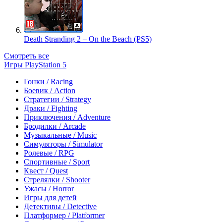
Death Stranding 2 – On the Beach (PS5)
Смотреть все
Игры PlayStation 5
Гонки / Racing
Боевик / Action
Стратегии / Strategy
Драки / Fighting
Приключения / Adventure
Бродилки / Arcade
Музыкальные / Music
Симуляторы / Simulator
Ролевые / RPG
Спортивные / Sport
Квест / Quest
Стрелялки / Shooter
Ужасы / Horror
Игры для детей
Детективы / Detective
Платформер / Platformer