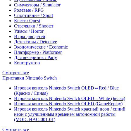
Симуляторы / Simulator
Ролевые / RPG
Спортивные / Sport
Квест / Quest
Стрелялки / Shooter
Ужасы / Horror
Игры для детей
Детективы / Detective
Экономические / Economic
Платформер / Platformer
Для вечеринок / Party
Конструктор
Смотреть все
Приставки Nintendo Switch
Игровая консоль Nintendo Switch OLED – Red / Blue
(Красно / Синяя)
Игровая консоль Nintendo Switch OLED – White (Белая)
Игровая консоль Nintendo Switch OLED (GameReplay)
Игровая консоль Nintendo Switch красный неон / синий
неон с улучшенным временем автономной работы
(MOD. HAC-001-01)
Смотреть все