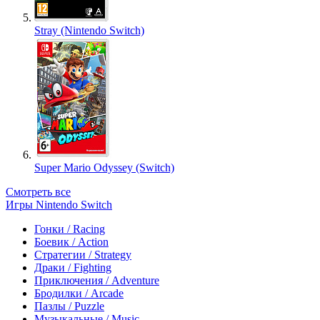
Stray (Nintendo Switch)
Super Mario Odyssey (Switch)
Смотреть все
Игры Nintendo Switch
Гонки / Racing
Боевик / Action
Стратегии / Strategy
Драки / Fighting
Приключения / Adventure
Бродилки / Arcade
Пазлы / Puzzle
Музыкальные / Music