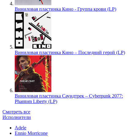
Виниловая пластинка Кино - Группа крови (LP)
Виниловая пластинка Кино – Последний герой (LP)
Виниловая пластинка Саундтрек – Cyberpunk 2077:
Phantom Liberty (LP)
Смотреть все
Исполнители
Adele
Ennio Morricone