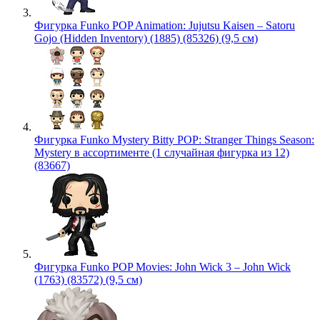
Фигурка Funko POP Animation: Jujutsu Kaisen – Satoru
Gojo (Hidden Inventory) (1885) (85326) (9,5 см)
Фигурка Funko Mystery Bitty POP: Stranger Things Season:
Mystery в ассортименте (1 случайная фигурка из 12)
(83667)
Фигурка Funko POP Movies: John Wick 3 – John Wick
(1763) (83572) (9,5 см)