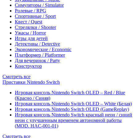
Симуляторы / Simulator
Ролевые / RPG
Спортивные / Sport
Квест / Quest
Стрелялки / Shooter
Ужасы / Horror
Игры для детей
Детективы / Detective
Экономические / Economic
Платформер / Platformer
Для вечеринок / Party
Конструктор
Смотреть все
Приставки Nintendo Switch
Игровая консоль Nintendo Switch OLED – Red / Blue
(Красно / Синяя)
Игровая консоль Nintendo Switch OLED – White (Белая)
Игровая консоль Nintendo Switch OLED (GameReplay)
Игровая консоль Nintendo Switch красный неон / синий
неон с улучшенным временем автономной работы
(MOD. HAC-001-01)
Смотреть все