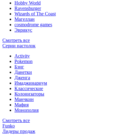
Hobby World
Ravensburger
Wizards of The Coast
Магеллан
сosmodrome games
Эврикус
Смотреть все
Серии настолок
Activity
Pokemon
Бэнг
Данетки
Дженга
Имаджинариум
Классические
Колонизаторы
Манчкин
Мафия
Монополия
Смотреть все
Funko
Лидеры продаж