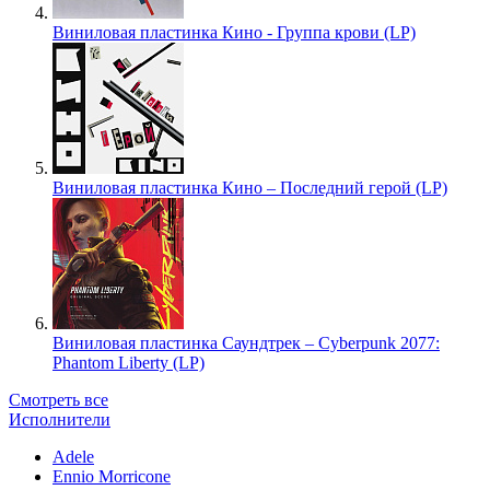
Виниловая пластинка Кино - Группа крови (LP)
Виниловая пластинка Кино – Последний герой (LP)
Виниловая пластинка Саундтрек – Cyberpunk 2077:
Phantom Liberty (LP)
Смотреть все
Исполнители
Adele
Ennio Morricone