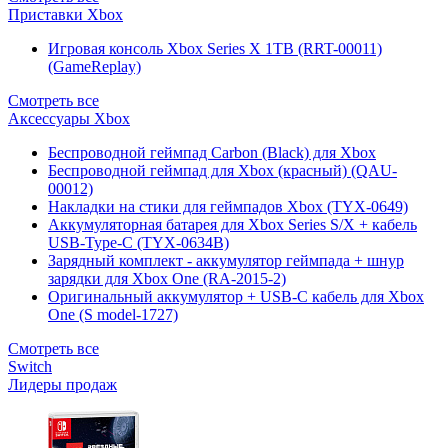
Приставки Xbox
Игровая консоль Xbox Series X 1TB (RRT-00011)
(GameReplay)
Смотреть все
Аксессуары Xbox
Беспроводной геймпад Carbon (Black) для Xbox
Беспроводной геймпад для Xbox (красный) (QAU-
00012)
Накладки на стики для геймпадов Xbox (TYX-0649)
Аккумуляторная батарея для Xbox Series S/X + кабель
USB-Type-C (TYX-0634B)
Зарядный комплект - аккумулятор геймпада + шнур
зарядки для Xbox One (RA-2015-2)
Оригинальный аккумулятор + USB-C кабель для Xbox
One (S model-1727)
Смотреть все
Switch
Лидеры продаж