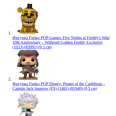
Фигурка Funko POP Games: Five Nights at Freddy's Wiki
10th Anniversary – Withered Golden Freddy Exclusive
(1033) (83091) (9,5 см)
Фигурка Funko POP Disney: Pirates of the Caribbean –
Captain Jack Sparrow (FS) (1482) (81940) (9,5 см)