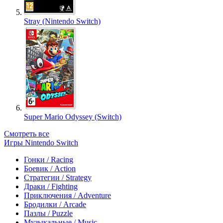
Stray (Nintendo Switch)
Super Mario Odyssey (Switch)
Смотреть все
Игры Nintendo Switch
Гонки / Racing
Боевик / Action
Стратегии / Strategy
Драки / Fighting
Приключения / Adventure
Бродилки / Arcade
Пазлы / Puzzle
Музыкальные / Music