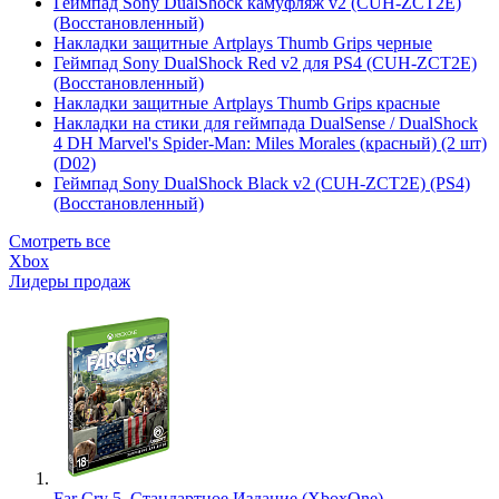
Геймпад Sony DualShock камуфляж v2 (CUH-ZCT2E)
(Восстановленный)
Накладки защитные Artplays Thumb Grips черные
Геймпад Sony DualShock Red v2 для PS4 (CUH-ZCT2E)
(Восстановленный)
Накладки защитные Artplays Thumb Grips красные
Накладки на стики для геймпада DualSense / DualShock
4 DH Marvel's Spider-Man: Miles Morales (красный) (2 шт)
(D02)
Геймпад Sony DualShock Black v2 (CUH-ZCT2E) (PS4)
(Восстановленный)
Смотреть все
Xbox
Лидеры продаж
Far Cry 5. Стандартное Издание (XboxOne)