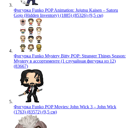
Фигурка Funko POP Animation: Jujutsu Kaisen – Satoru
Gojo (Hidden Inventory) (1885) (85326) (9,5 см)
Фигурка Funko Mystery Bitty POP: Stranger Things Season:
Mystery в ассортименте (1 случайная фигурка из 12)
(83667)
Фигурка Funko POP Movies: John Wick 3 – John Wick
(1763) (83572) (9,5 см)