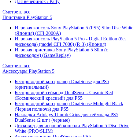
Для вечеринок / Party
Смотреть все
Приставки PlayStation 5
Игровая консоль Sony PlayStation 5 (PS5) Slim Disc White
(Япония) (CFI-2000A)
Игровая консоль PlayStation 5 Pro - Digital Edition (без
дисковода) (model CFI-7000) (R-3) (Япония)
Игровая приставка Sony PlayStation 5 Slim (с
дисководом) (GameReplay)
Смотреть все
Аксессуары PlayStation 5
Беспроводной контроллер DualSense для PS5
(оригинальный)
Беспроводной геймпад DualSense - Cosmic Red
(Космический красный) для PS5
Беспроводной контроллер DualSense Midnight Black
(Черная полночь) для PS5
Накладки Artplays Thumb Grips для геймпада PS5
DualSense (2 шт.) (черные)
Дисковод для игровой консоли PlayStation 5 Disc Drive
White (PRO/SLIM)
Зарядная станция DualSense для PS5