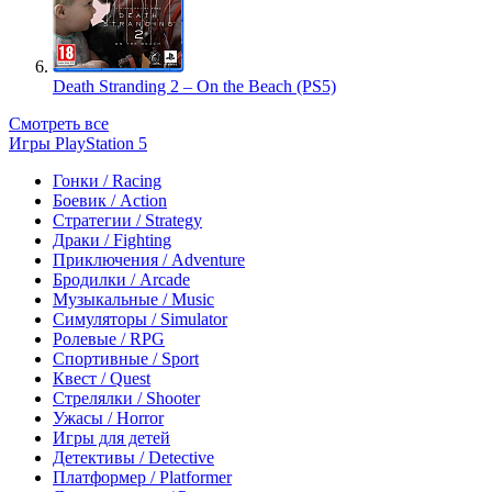
Death Stranding 2 – On the Beach (PS5)
Смотреть все
Игры PlayStation 5
Гонки / Racing
Боевик / Action
Стратегии / Strategy
Драки / Fighting
Приключения / Adventure
Бродилки / Arcade
Музыкальные / Music
Симуляторы / Simulator
Ролевые / RPG
Спортивные / Sport
Квест / Quest
Стрелялки / Shooter
Ужасы / Horror
Игры для детей
Детективы / Detective
Платформер / Platformer