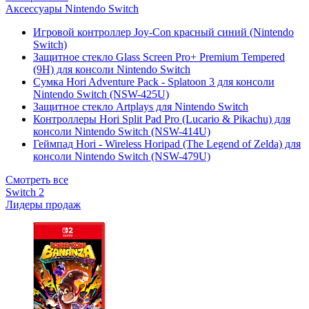
Аксессуары Nintendo Switch
Игровой контроллер Joy-Con красный синий (Nintendo
Switch)
Защитное стекло Glass Screen Pro+ Premium Tempered
(9H) для консоли Nintendo Switch
Сумка Hori Adventure Pack - Splatoon 3 для консоли
Nintendo Switch (NSW-425U)
Защитное стекло Artplays для Nintendo Switch
Контроллеры Hori Split Pad Pro (Lucario & Pikachu) для
консоли Nintendo Switch (NSW-414U)
Геймпад Hori - Wireless Horipad (The Legend of Zelda) для
консоли Nintendo Switch (NSW-479U)
Смотреть все
Switch 2
Лидеры продаж