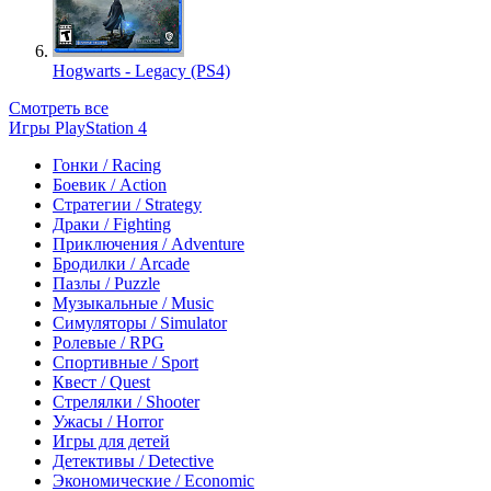
Hogwarts - Legacy (PS4)
Смотреть все
Игры PlayStation 4
Гонки / Racing
Боевик / Action
Стратегии / Strategy
Драки / Fighting
Приключения / Adventure
Бродилки / Arcade
Пазлы / Puzzle
Музыкальные / Music
Симуляторы / Simulator
Ролевые / RPG
Спортивные / Sport
Квест / Quest
Стрелялки / Shooter
Ужасы / Horror
Игры для детей
Детективы / Detective
Экономические / Economic