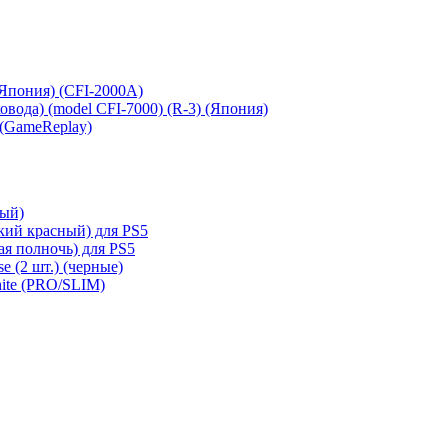
 (Япония) (CFI-2000A)
сковода) (model CFI-7000) (R-3) (Япония)
 (GameReplay)
ный)
кий красный) для PS5
ая полночь) для PS5
e (2 шт.) (черные)
hite (PRO/SLIM)