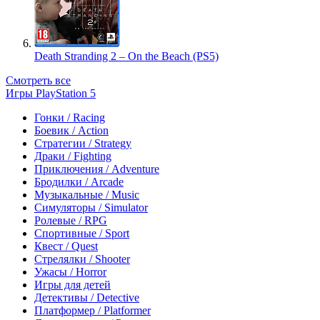
Death Stranding 2 – On the Beach (PS5)
Смотреть все
Игры PlayStation 5
Гонки / Racing
Боевик / Action
Стратегии / Strategy
Драки / Fighting
Приключения / Adventure
Бродилки / Arcade
Музыкальные / Music
Симуляторы / Simulator
Ролевые / RPG
Спортивные / Sport
Квест / Quest
Стрелялки / Shooter
Ужасы / Horror
Игры для детей
Детективы / Detective
Платформер / Platformer