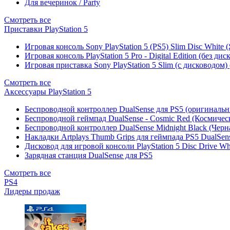
Для вечеринок / Party
Смотреть все
Приставки PlayStation 5
Игровая консоль Sony PlayStation 5 (PS5) Slim Disc White
Игровая консоль PlayStation 5 Pro - Digital Edition (без ди
Игровая приставка Sony PlayStation 5 Slim (с дисководом)
Смотреть все
Аксессуары PlayStation 5
Беспроводной контроллер DualSense для PS5 (оригиналь
Беспроводной геймпад DualSense - Cosmic Red (Космичес
Беспроводной контроллер DualSense Midnight Black (Черн
Накладки Artplays Thumb Grips для геймпада PS5 DualSens
Дисковод для игровой консоли PlayStation 5 Disc Drive W
Зарядная станция DualSense для PS5
Смотреть все
PS4
Лидеры продаж