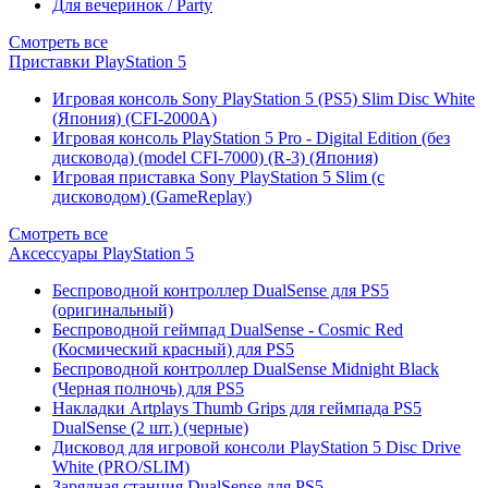
Для вечеринок / Party
Смотреть все
Приставки PlayStation 5
Игровая консоль Sony PlayStation 5 (PS5) Slim Disc White
(Япония) (CFI-2000A)
Игровая консоль PlayStation 5 Pro - Digital Edition (без
дисковода) (model CFI-7000) (R-3) (Япония)
Игровая приставка Sony PlayStation 5 Slim (с
дисководом) (GameReplay)
Смотреть все
Аксессуары PlayStation 5
Беспроводной контроллер DualSense для PS5
(оригинальный)
Беспроводной геймпад DualSense - Cosmic Red
(Космический красный) для PS5
Беспроводной контроллер DualSense Midnight Black
(Черная полночь) для PS5
Накладки Artplays Thumb Grips для геймпада PS5
DualSense (2 шт.) (черные)
Дисковод для игровой консоли PlayStation 5 Disc Drive
White (PRO/SLIM)
Зарядная станция DualSense для PS5