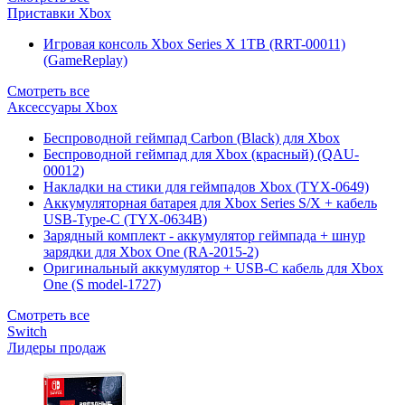
Приставки Xbox
Игровая консоль Xbox Series X 1TB (RRT-00011)
(GameReplay)
Смотреть все
Аксессуары Xbox
Беспроводной геймпад Carbon (Black) для Xbox
Беспроводной геймпад для Xbox (красный) (QAU-
00012)
Накладки на стики для геймпадов Xbox (TYX-0649)
Аккумуляторная батарея для Xbox Series S/X + кабель
USB-Type-C (TYX-0634B)
Зарядный комплект - аккумулятор геймпада + шнур
зарядки для Xbox One (RA-2015-2)
Оригинальный аккумулятор + USB-C кабель для Xbox
One (S model-1727)
Смотреть все
Switch
Лидеры продаж