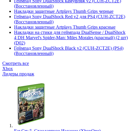
Геймпад Sony DualShock камуфляж v2 (CUH-ZCT2E)
(Восстановленный)
Накладки защитные Artplays Thumb Grips черные
Геймпад Sony DualShock Red v2 для PS4 (CUH-ZCT2E)
(Восстановленный)
Накладки защитные Artplays Thumb Grips красные
Накладки на стики для геймпада DualSense / DualShock
4 DH Marvel's Spider-Man: Miles Morales (красный) (2 шт)
(D02)
Геймпад Sony DualShock Black v2 (CUH-ZCT2E) (PS4)
(Восстановленный)
Смотреть все
Xbox
Лидеры продаж
Far Cry 5. Стандартное Издание (XboxOne)