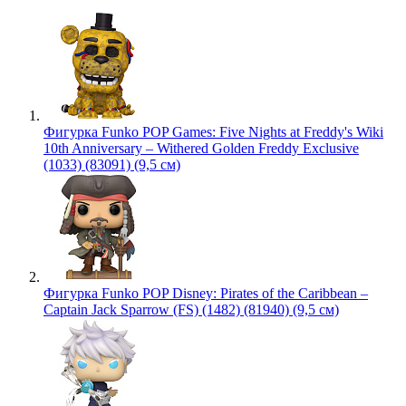
Фигурка Funko POP Games: Five Nights at Freddy's Wiki
10th Anniversary – Withered Golden Freddy Exclusive
(1033) (83091) (9,5 см)
Фигурка Funko POP Disney: Pirates of the Caribbean –
Captain Jack Sparrow (FS) (1482) (81940) (9,5 см)