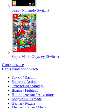
Stray (Nintendo Switch)
Super Mario Odyssey (Switch)
Смотреть все
Игры Nintendo Switch
Гонки / Racing
Боевик / Action
Стратегии / Strategy
Драки / Fighting
Приключения / Adventure
Бродилки / Arcade
Пазлы / Puzzle
Музыкальные / Music