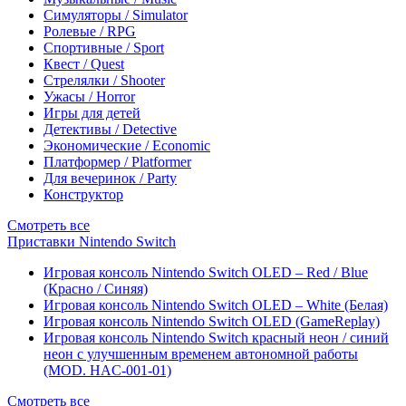
Симуляторы / Simulator
Ролевые / RPG
Спортивные / Sport
Квест / Quest
Стрелялки / Shooter
Ужасы / Horror
Игры для детей
Детективы / Detective
Экономические / Economic
Платформер / Platformer
Для вечеринок / Party
Конструктор
Смотреть все
Приставки Nintendo Switch
Игровая консоль Nintendo Switch OLED – Red / Blue
(Красно / Синяя)
Игровая консоль Nintendo Switch OLED – White (Белая)
Игровая консоль Nintendo Switch OLED (GameReplay)
Игровая консоль Nintendo Switch красный неон / синий
неон с улучшенным временем автономной работы
(MOD. HAC-001-01)
Смотреть все