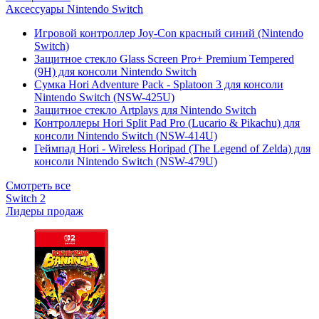
Аксессуары Nintendo Switch
Игровой контроллер Joy-Con красный синий (Nintendo
Switch)
Защитное стекло Glass Screen Pro+ Premium Tempered
(9H) для консоли Nintendo Switch
Сумка Hori Adventure Pack - Splatoon 3 для консоли
Nintendo Switch (NSW-425U)
Защитное стекло Artplays для Nintendo Switch
Контроллеры Hori Split Pad Pro (Lucario & Pikachu) для
консоли Nintendo Switch (NSW-414U)
Геймпад Hori - Wireless Horipad (The Legend of Zelda) для
консоли Nintendo Switch (NSW-479U)
Смотреть все
Switch 2
Лидеры продаж