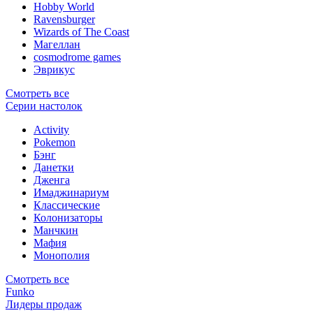
Hobby World
Ravensburger
Wizards of The Coast
Магеллан
сosmodrome games
Эврикус
Смотреть все
Серии настолок
Activity
Pokemon
Бэнг
Данетки
Дженга
Имаджинариум
Классические
Колонизаторы
Манчкин
Мафия
Монополия
Смотреть все
Funko
Лидеры продаж