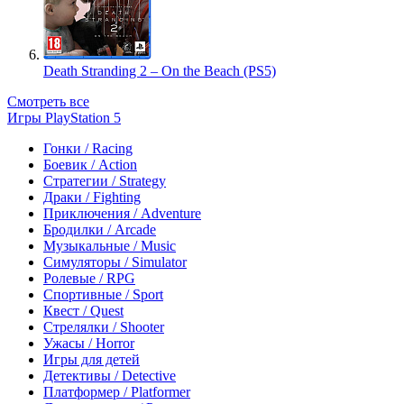
Death Stranding 2 – On the Beach (PS5)
Смотреть все
Игры PlayStation 5
Гонки / Racing
Боевик / Action
Стратегии / Strategy
Драки / Fighting
Приключения / Adventure
Бродилки / Arcade
Музыкальные / Music
Симуляторы / Simulator
Ролевые / RPG
Спортивные / Sport
Квест / Quest
Стрелялки / Shooter
Ужасы / Horror
Игры для детей
Детективы / Detective
Платформер / Platformer