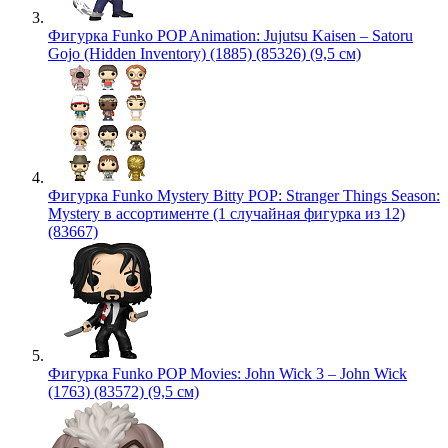
Фигурка Funko POP Animation: Jujutsu Kaisen – Satoru
Gojo (Hidden Inventory) (1885) (85326) (9,5 см)
Фигурка Funko Mystery Bitty POP: Stranger Things Season:
Mystery в ассортименте (1 случайная фигурка из 12)
(83667)
Фигурка Funko POP Movies: John Wick 3 – John Wick
(1763) (83572) (9,5 см)