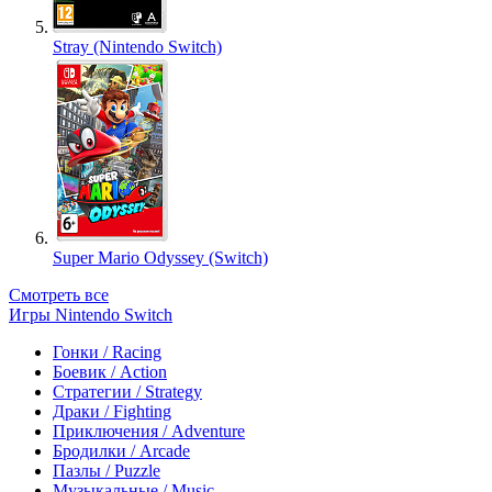
Stray (Nintendo Switch)
Super Mario Odyssey (Switch)
Смотреть все
Игры Nintendo Switch
Гонки / Racing
Боевик / Action
Стратегии / Strategy
Драки / Fighting
Приключения / Adventure
Бродилки / Arcade
Пазлы / Puzzle
Музыкальные / Music