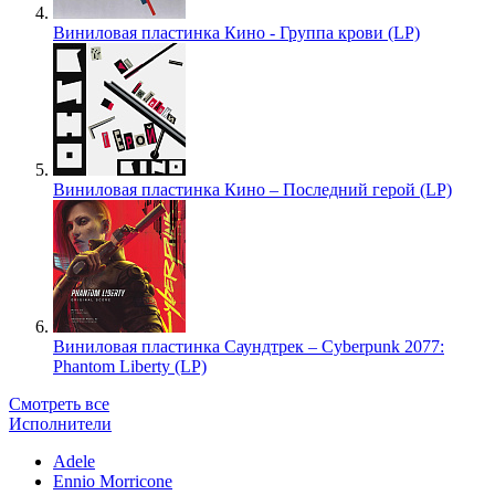
Виниловая пластинка Кино - Группа крови (LP)
Виниловая пластинка Кино – Последний герой (LP)
Виниловая пластинка Саундтрек – Cyberpunk 2077:
Phantom Liberty (LP)
Смотреть все
Исполнители
Adele
Ennio Morricone