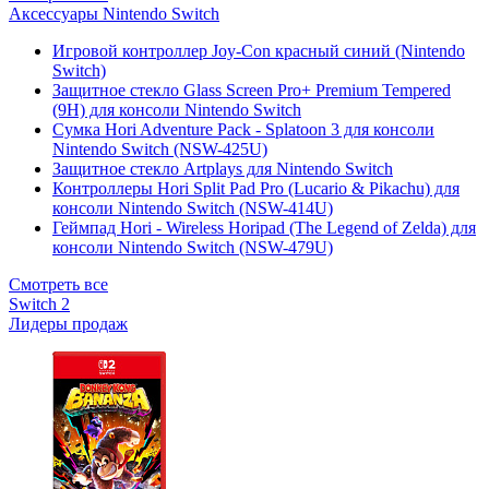
Аксессуары Nintendo Switch
Игровой контроллер Joy-Con красный синий (Nintendo
Switch)
Защитное стекло Glass Screen Pro+ Premium Tempered
(9H) для консоли Nintendo Switch
Сумка Hori Adventure Pack - Splatoon 3 для консоли
Nintendo Switch (NSW-425U)
Защитное стекло Artplays для Nintendo Switch
Контроллеры Hori Split Pad Pro (Lucario & Pikachu) для
консоли Nintendo Switch (NSW-414U)
Геймпад Hori - Wireless Horipad (The Legend of Zelda) для
консоли Nintendo Switch (NSW-479U)
Смотреть все
Switch 2
Лидеры продаж