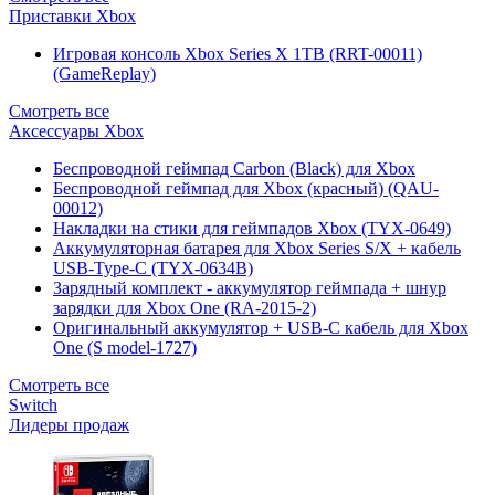
Приставки Xbox
Игровая консоль Xbox Series X 1TB (RRT-00011)
(GameReplay)
Смотреть все
Аксессуары Xbox
Беспроводной геймпад Carbon (Black) для Xbox
Беспроводной геймпад для Xbox (красный) (QAU-
00012)
Накладки на стики для геймпадов Xbox (TYX-0649)
Аккумуляторная батарея для Xbox Series S/X + кабель
USB-Type-C (TYX-0634B)
Зарядный комплект - аккумулятор геймпада + шнур
зарядки для Xbox One (RA-2015-2)
Оригинальный аккумулятор + USB-C кабель для Xbox
One (S model-1727)
Смотреть все
Switch
Лидеры продаж