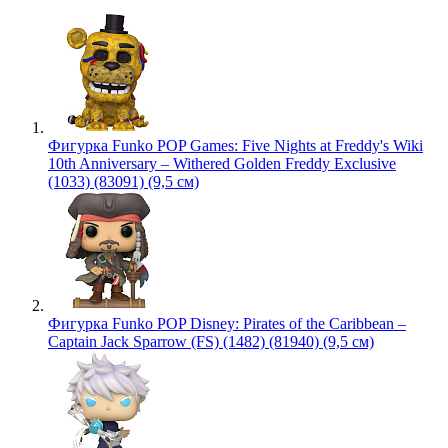
Фигурка Funko POP Games: Five Nights at Freddy's Wiki
10th Anniversary – Withered Golden Freddy Exclusive
(1033) (83091) (9,5 см)
Фигурка Funko POP Disney: Pirates of the Caribbean –
Captain Jack Sparrow (FS) (1482) (81940) (9,5 см)