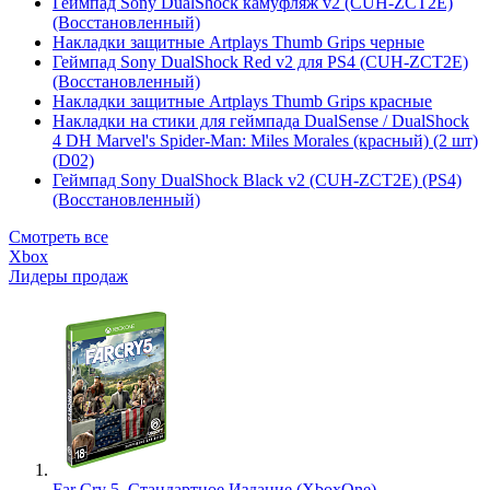
Геймпад Sony DualShock камуфляж v2 (CUH-ZCT2E)
(Восстановленный)
Накладки защитные Artplays Thumb Grips черные
Геймпад Sony DualShock Red v2 для PS4 (CUH-ZCT2E)
(Восстановленный)
Накладки защитные Artplays Thumb Grips красные
Накладки на стики для геймпада DualSense / DualShock
4 DH Marvel's Spider-Man: Miles Morales (красный) (2 шт)
(D02)
Геймпад Sony DualShock Black v2 (CUH-ZCT2E) (PS4)
(Восстановленный)
Смотреть все
Xbox
Лидеры продаж
Far Cry 5. Стандартное Издание (XboxOne)