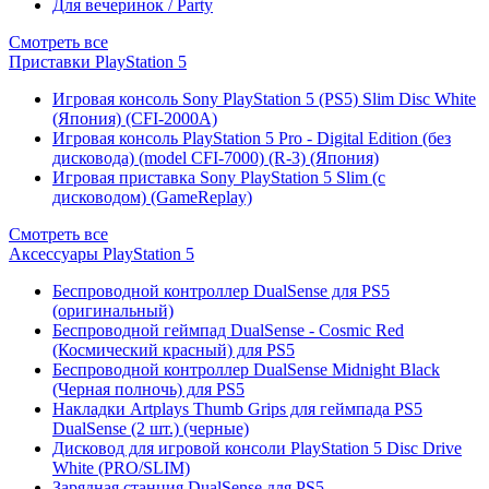
Для вечеринок / Party
Смотреть все
Приставки PlayStation 5
Игровая консоль Sony PlayStation 5 (PS5) Slim Disc White
(Япония) (CFI-2000A)
Игровая консоль PlayStation 5 Pro - Digital Edition (без
дисковода) (model CFI-7000) (R-3) (Япония)
Игровая приставка Sony PlayStation 5 Slim (с
дисководом) (GameReplay)
Смотреть все
Аксессуары PlayStation 5
Беспроводной контроллер DualSense для PS5
(оригинальный)
Беспроводной геймпад DualSense - Cosmic Red
(Космический красный) для PS5
Беспроводной контроллер DualSense Midnight Black
(Черная полночь) для PS5
Накладки Artplays Thumb Grips для геймпада PS5
DualSense (2 шт.) (черные)
Дисковод для игровой консоли PlayStation 5 Disc Drive
White (PRO/SLIM)
Зарядная станция DualSense для PS5