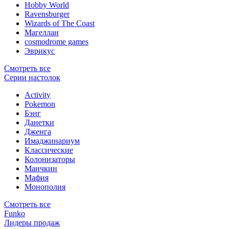
Hobby World
Ravensburger
Wizards of The Coast
Магеллан
сosmodrome games
Эврикус
Смотреть все
Серии настолок
Activity
Pokemon
Бэнг
Данетки
Дженга
Имаджинариум
Классические
Колонизаторы
Манчкин
Мафия
Монополия
Смотреть все
Funko
Лидеры продаж