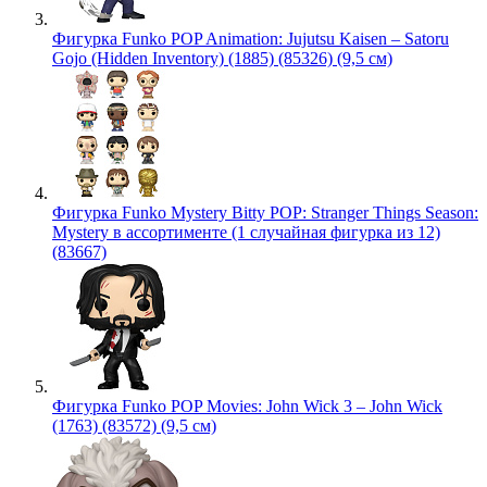
Фигурка Funko POP Animation: Jujutsu Kaisen – Satoru
Gojo (Hidden Inventory) (1885) (85326) (9,5 см)
Фигурка Funko Mystery Bitty POP: Stranger Things Season:
Mystery в ассортименте (1 случайная фигурка из 12)
(83667)
Фигурка Funko POP Movies: John Wick 3 – John Wick
(1763) (83572) (9,5 см)