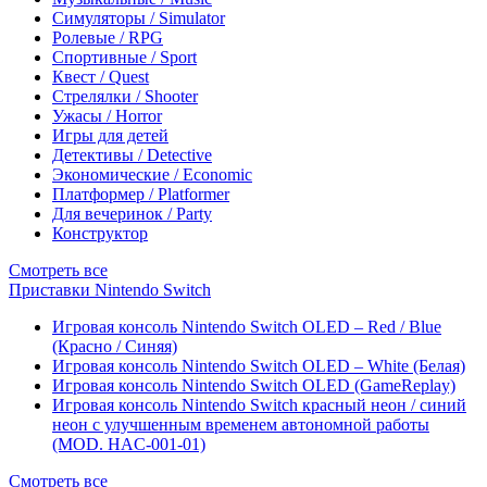
Симуляторы / Simulator
Ролевые / RPG
Спортивные / Sport
Квест / Quest
Стрелялки / Shooter
Ужасы / Horror
Игры для детей
Детективы / Detective
Экономические / Economic
Платформер / Platformer
Для вечеринок / Party
Конструктор
Смотреть все
Приставки Nintendo Switch
Игровая консоль Nintendo Switch OLED – Red / Blue
(Красно / Синяя)
Игровая консоль Nintendo Switch OLED – White (Белая)
Игровая консоль Nintendo Switch OLED (GameReplay)
Игровая консоль Nintendo Switch красный неон / синий
неон с улучшенным временем автономной работы
(MOD. HAC-001-01)
Смотреть все