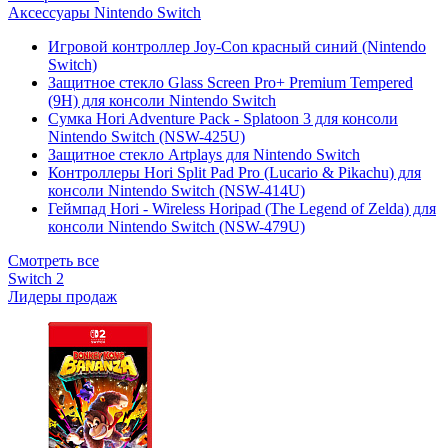
Аксессуары Nintendo Switch
Игровой контроллер Joy-Con красный синий (Nintendo
Switch)
Защитное стекло Glass Screen Pro+ Premium Tempered
(9H) для консоли Nintendo Switch
Сумка Hori Adventure Pack - Splatoon 3 для консоли
Nintendo Switch (NSW-425U)
Защитное стекло Artplays для Nintendo Switch
Контроллеры Hori Split Pad Pro (Lucario & Pikachu) для
консоли Nintendo Switch (NSW-414U)
Геймпад Hori - Wireless Horipad (The Legend of Zelda) для
консоли Nintendo Switch (NSW-479U)
Смотреть все
Switch 2
Лидеры продаж