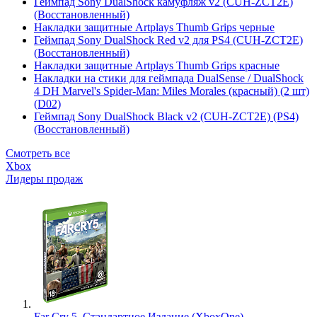
Геймпад Sony DualShock камуфляж v2 (CUH-ZCT2E)
(Восстановленный)
Накладки защитные Artplays Thumb Grips черные
Геймпад Sony DualShock Red v2 для PS4 (CUH-ZCT2E)
(Восстановленный)
Накладки защитные Artplays Thumb Grips красные
Накладки на стики для геймпада DualSense / DualShock
4 DH Marvel's Spider-Man: Miles Morales (красный) (2 шт)
(D02)
Геймпад Sony DualShock Black v2 (CUH-ZCT2E) (PS4)
(Восстановленный)
Смотреть все
Xbox
Лидеры продаж
Far Cry 5. Стандартное Издание (XboxOne)