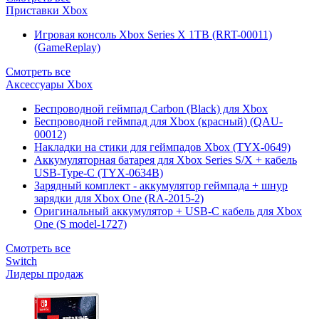
Приставки Xbox
Игровая консоль Xbox Series X 1TB (RRT-00011)
(GameReplay)
Смотреть все
Аксессуары Xbox
Беспроводной геймпад Carbon (Black) для Xbox
Беспроводной геймпад для Xbox (красный) (QAU-
00012)
Накладки на стики для геймпадов Xbox (TYX-0649)
Аккумуляторная батарея для Xbox Series S/X + кабель
USB-Type-C (TYX-0634B)
Зарядный комплект - аккумулятор геймпада + шнур
зарядки для Xbox One (RA-2015-2)
Оригинальный аккумулятор + USB-C кабель для Xbox
One (S model-1727)
Смотреть все
Switch
Лидеры продаж