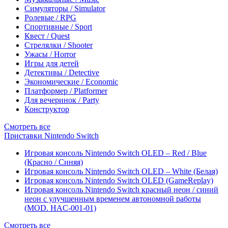
Симуляторы / Simulator
Ролевые / RPG
Спортивные / Sport
Квест / Quest
Стрелялки / Shooter
Ужасы / Horror
Игры для детей
Детективы / Detective
Экономические / Economic
Платформер / Platformer
Для вечеринок / Party
Конструктор
Смотреть все
Приставки Nintendo Switch
Игровая консоль Nintendo Switch OLED – Red / Blue
(Красно / Синяя)
Игровая консоль Nintendo Switch OLED – White (Белая)
Игровая консоль Nintendo Switch OLED (GameReplay)
Игровая консоль Nintendo Switch красный неон / синий
неон с улучшенным временем автономной работы
(MOD. HAC-001-01)
Смотреть все