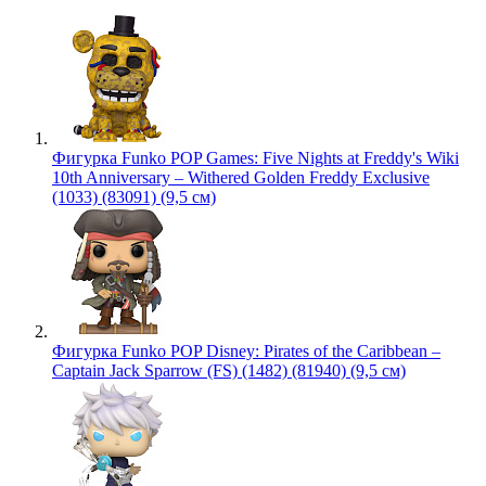
Фигурка Funko POP Games: Five Nights at Freddy's Wiki
10th Anniversary – Withered Golden Freddy Exclusive
(1033) (83091) (9,5 см)
Фигурка Funko POP Disney: Pirates of the Caribbean –
Captain Jack Sparrow (FS) (1482) (81940) (9,5 см)