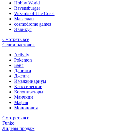
Hobby World
Ravensburger
Wizards of The Coast
Магеллан
сosmodrome games
Эврикус
Смотреть все
Серии настолок
Activity
Pokemon
Бэнг
Данетки
Дженга
Имаджинариум
Классические
Колонизаторы
Манчкин
Мафия
Монополия
Смотреть все
Funko
Лидеры продаж