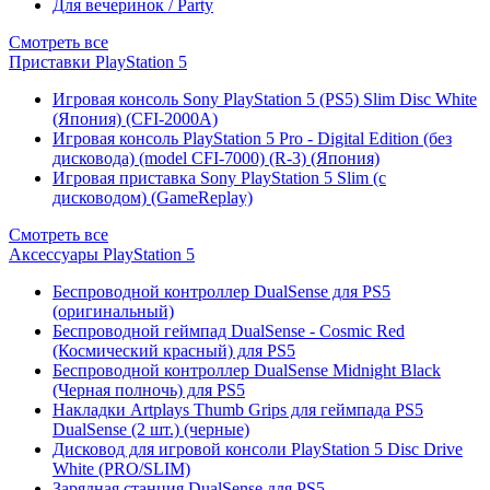
Для вечеринок / Party
Смотреть все
Приставки PlayStation 5
Игровая консоль Sony PlayStation 5 (PS5) Slim Disc White
(Япония) (CFI-2000A)
Игровая консоль PlayStation 5 Pro - Digital Edition (без
дисковода) (model CFI-7000) (R-3) (Япония)
Игровая приставка Sony PlayStation 5 Slim (с
дисководом) (GameReplay)
Смотреть все
Аксессуары PlayStation 5
Беспроводной контроллер DualSense для PS5
(оригинальный)
Беспроводной геймпад DualSense - Cosmic Red
(Космический красный) для PS5
Беспроводной контроллер DualSense Midnight Black
(Черная полночь) для PS5
Накладки Artplays Thumb Grips для геймпада PS5
DualSense (2 шт.) (черные)
Дисковод для игровой консоли PlayStation 5 Disc Drive
White (PRO/SLIM)
Зарядная станция DualSense для PS5