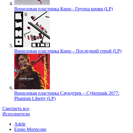
Виниловая пластинка Кино - Группа крови (LP)
Виниловая пластинка Кино – Последний герой (LP)
Виниловая пластинка Саундтрек – Cyberpunk 2077:
Phantom Liberty (LP)
Смотреть все
Исполнители
Adele
Ennio Morricone