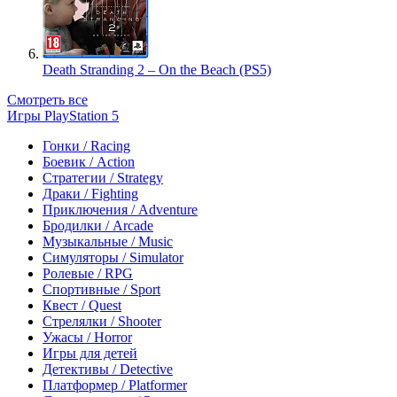
Death Stranding 2 – On the Beach (PS5)
Смотреть все
Игры PlayStation 5
Гонки / Racing
Боевик / Action
Стратегии / Strategy
Драки / Fighting
Приключения / Adventure
Бродилки / Arcade
Музыкальные / Music
Симуляторы / Simulator
Ролевые / RPG
Спортивные / Sport
Квест / Quest
Стрелялки / Shooter
Ужасы / Horror
Игры для детей
Детективы / Detective
Платформер / Platformer