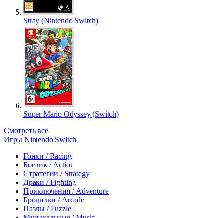
Stray (Nintendo Switch)
Super Mario Odyssey (Switch)
Смотреть все
Игры Nintendo Switch
Гонки / Racing
Боевик / Action
Стратегии / Strategy
Драки / Fighting
Приключения / Adventure
Бродилки / Arcade
Пазлы / Puzzle
Музыкальные / Music