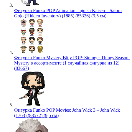
Фигурка Funko POP Animation: Jujutsu Kaisen – Satoru
Gojo (Hidden Inventory) (1885) (85326) (9,5 см)
Фигурка Funko Mystery Bitty POP: Stranger Things Season:
Mystery в ассортименте (1 случайная фигурка из 12)
(83667)
Фигурка Funko POP Movies: John Wick 3 – John Wick
(1763) (83572) (9,5 см)