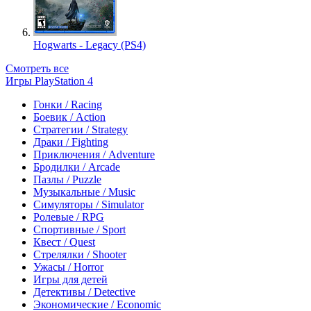
Hogwarts - Legacy (PS4)
Смотреть все
Игры PlayStation 4
Гонки / Racing
Боевик / Action
Стратегии / Strategy
Драки / Fighting
Приключения / Adventure
Бродилки / Arcade
Пазлы / Puzzle
Музыкальные / Music
Симуляторы / Simulator
Ролевые / RPG
Спортивные / Sport
Квест / Quest
Стрелялки / Shooter
Ужасы / Horror
Игры для детей
Детективы / Detective
Экономические / Economic