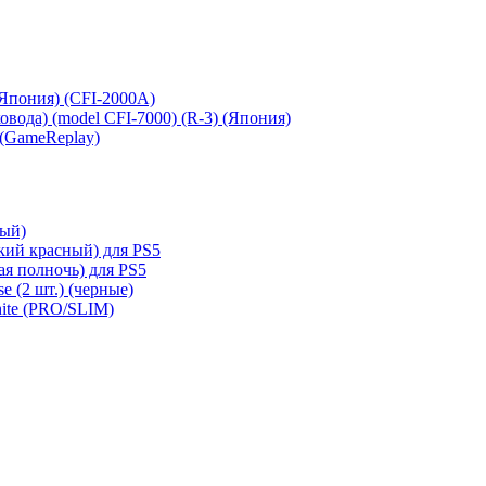
 (Япония) (CFI-2000A)
сковода) (model CFI-7000) (R-3) (Япония)
 (GameReplay)
ный)
кий красный) для PS5
ая полночь) для PS5
e (2 шт.) (черные)
hite (PRO/SLIM)