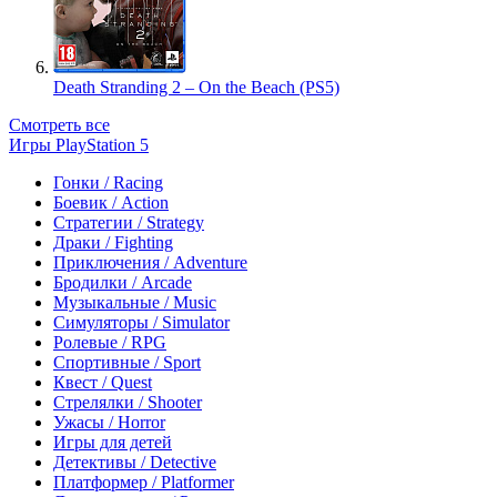
Death Stranding 2 – On the Beach (PS5)
Смотреть все
Игры PlayStation 5
Гонки / Racing
Боевик / Action
Стратегии / Strategy
Драки / Fighting
Приключения / Adventure
Бродилки / Arcade
Музыкальные / Music
Симуляторы / Simulator
Ролевые / RPG
Спортивные / Sport
Квест / Quest
Стрелялки / Shooter
Ужасы / Horror
Игры для детей
Детективы / Detective
Платформер / Platformer