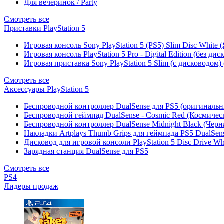
Для вечеринок / Party
Смотреть все
Приставки PlayStation 5
Игровая консоль Sony PlayStation 5 (PS5) Slim Disc White
Игровая консоль PlayStation 5 Pro - Digital Edition (без ди
Игровая приставка Sony PlayStation 5 Slim (с дисководом)
Смотреть все
Аксессуары PlayStation 5
Беспроводной контроллер DualSense для PS5 (оригиналь
Беспроводной геймпад DualSense - Cosmic Red (Космичес
Беспроводной контроллер DualSense Midnight Black (Черн
Накладки Artplays Thumb Grips для геймпада PS5 DualSens
Дисковод для игровой консоли PlayStation 5 Disc Drive W
Зарядная станция DualSense для PS5
Смотреть все
PS4
Лидеры продаж