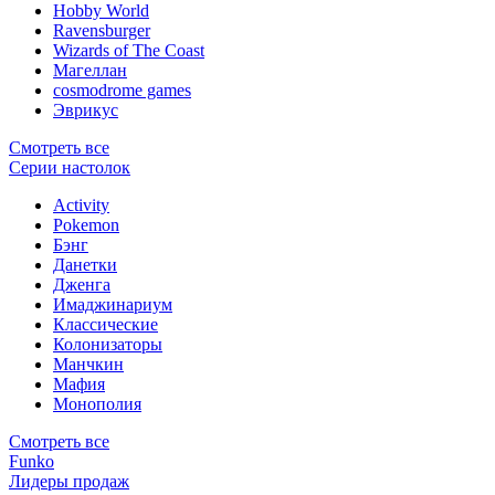
Hobby World
Ravensburger
Wizards of The Coast
Магеллан
сosmodrome games
Эврикус
Смотреть все
Серии настолок
Activity
Pokemon
Бэнг
Данетки
Дженга
Имаджинариум
Классические
Колонизаторы
Манчкин
Мафия
Монополия
Смотреть все
Funko
Лидеры продаж