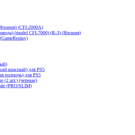
 (Япония) (CFI-2000A)
сковода) (model CFI-7000) (R-3) (Япония)
 (GameReplay)
ный)
кий красный) для PS5
ая полночь) для PS5
e (2 шт.) (черные)
hite (PRO/SLIM)