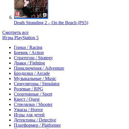
Death Stranding 2 – On the Beach (PS5)
Смотреть все
Игры PlayStation 5
Гонки / Racing
Боевик / Action
Стратегии / Strategy
Драки / Fighting
Приключения / Adventure
Бродилки / Arcade
Музыкальные / Music
Симуляторы / Simulator
Ролевые / RPG
Спортивные / Sport
Квест / Quest
Стрелялки / Shooter
Ужасы / Horror
Игры для детей
Детективы / Detective
Платформер / Platformer