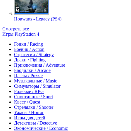
Hogwarts - Legacy (PS4)
Смотреть все
Игры PlayStation 4
Гонки / Racing
Боевик / Action
Стратегии / Strategy
Драки / Fighting
Приключения / Adventure
Бродилки / Arcade
Пазлы / Puzzle
Музыкальные / Music
Симуляторы / Simulator
Ролевые / RPG
Спортивные / Sport
Квест / Quest
Стрелялки / Shooter
Ужасы / Horror
Игры для детей
Детективы / Detective
Экономические / Economic