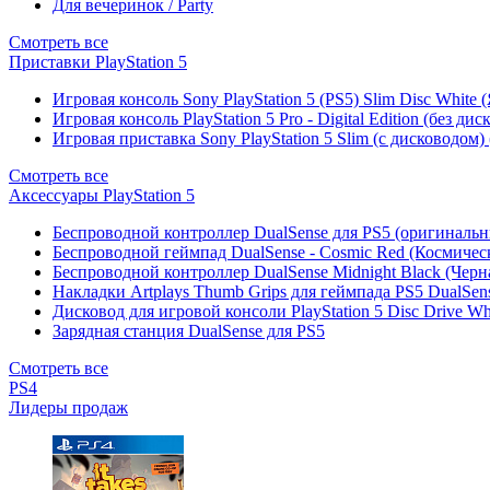
Для вечеринок / Party
Смотреть все
Приставки PlayStation 5
Игровая консоль Sony PlayStation 5 (PS5) Slim Disc White
Игровая консоль PlayStation 5 Pro - Digital Edition (без ди
Игровая приставка Sony PlayStation 5 Slim (с дисководом)
Смотреть все
Аксессуары PlayStation 5
Беспроводной контроллер DualSense для PS5 (оригиналь
Беспроводной геймпад DualSense - Cosmic Red (Космичес
Беспроводной контроллер DualSense Midnight Black (Черн
Накладки Artplays Thumb Grips для геймпада PS5 DualSens
Дисковод для игровой консоли PlayStation 5 Disc Drive W
Зарядная станция DualSense для PS5
Смотреть все
PS4
Лидеры продаж