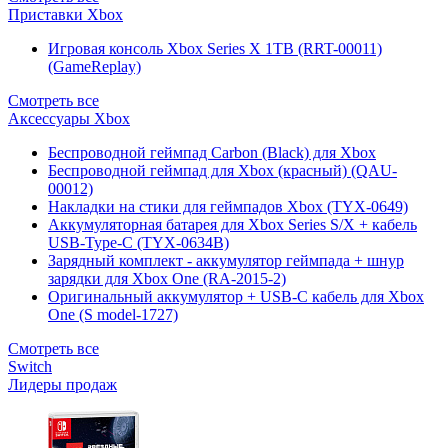
Приставки Xbox
Игровая консоль Xbox Series X 1TB (RRT-00011)
(GameReplay)
Смотреть все
Аксессуары Xbox
Беспроводной геймпад Carbon (Black) для Xbox
Беспроводной геймпад для Xbox (красный) (QAU-
00012)
Накладки на стики для геймпадов Xbox (TYX-0649)
Аккумуляторная батарея для Xbox Series S/X + кабель
USB-Type-C (TYX-0634B)
Зарядный комплект - аккумулятор геймпада + шнур
зарядки для Xbox One (RA-2015-2)
Оригинальный аккумулятор + USB-C кабель для Xbox
One (S model-1727)
Смотреть все
Switch
Лидеры продаж