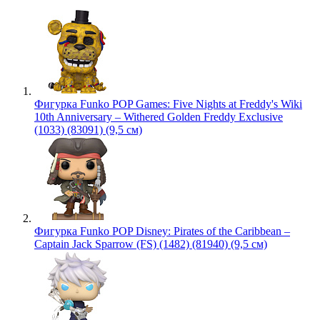
Фигурка Funko POP Games: Five Nights at Freddy's Wiki
10th Anniversary – Withered Golden Freddy Exclusive
(1033) (83091) (9,5 см)
Фигурка Funko POP Disney: Pirates of the Caribbean –
Captain Jack Sparrow (FS) (1482) (81940) (9,5 см)