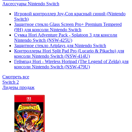
Аксессуары Nintendo Switch
Игровой контроллер Joy-Con красный синий (Nintendo
Switch)
Защитное стекло Glass Screen Pro+ Premium Tempered
(9H) для консоли Nintendo Switch
Сумка Hori Adventure Pack - Splatoon 3 для консоли
Nintendo Switch (NSW-425U)
Защитное стекло Artplays для Nintendo Switch
Контроллеры Hori Split Pad Pro (Lucario & Pikachu) для
консоли Nintendo Switch (NSW-414U)
Геймпад Hori - Wireless Horipad (The Legend of Zelda) для
консоли Nintendo Switch (NSW-479U)
Смотреть все
Switch 2
Лидеры продаж