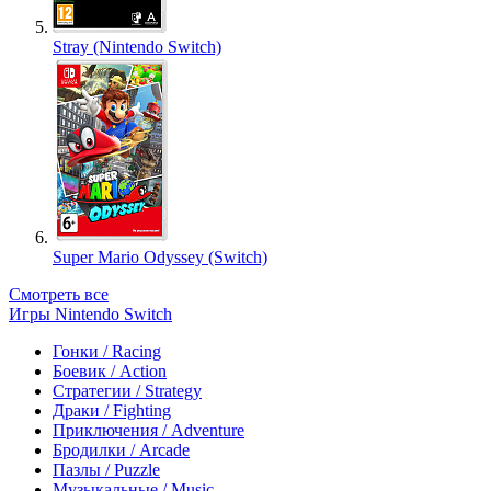
Stray (Nintendo Switch)
Super Mario Odyssey (Switch)
Смотреть все
Игры Nintendo Switch
Гонки / Racing
Боевик / Action
Стратегии / Strategy
Драки / Fighting
Приключения / Adventure
Бродилки / Arcade
Пазлы / Puzzle
Музыкальные / Music