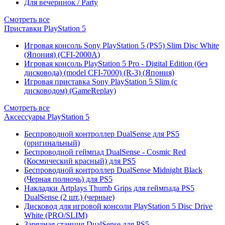
Для вечеринок / Party
Смотреть все
Приставки PlayStation 5
Игровая консоль Sony PlayStation 5 (PS5) Slim Disc White
(Япония) (CFI-2000A)
Игровая консоль PlayStation 5 Pro - Digital Edition (без
дисковода) (model CFI-7000) (R-3) (Япония)
Игровая приставка Sony PlayStation 5 Slim (с
дисководом) (GameReplay)
Смотреть все
Аксессуары PlayStation 5
Беспроводной контроллер DualSense для PS5
(оригинальный)
Беспроводной геймпад DualSense - Cosmic Red
(Космический красный) для PS5
Беспроводной контроллер DualSense Midnight Black
(Черная полночь) для PS5
Накладки Artplays Thumb Grips для геймпада PS5
DualSense (2 шт.) (черные)
Дисковод для игровой консоли PlayStation 5 Disc Drive
White (PRO/SLIM)
Зарядная станция DualSense для PS5