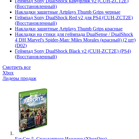
Геймпад Sony DualShock камуфляж v2 (CUH-ZCT2E)
(Восстановленный)
Накладки защитные Artplays Thumb Grips черные
Геймпад Sony DualShock Red v2 для PS4 (CUH-ZCT2E)
(Восстановленный)
Накладки защитные Artplays Thumb Grips красные
Накладки на стики для геймпада DualSense / DualShock
4 DH Marvel's Spider-Man: Miles Morales (красный) (2 шт)
(D02)
Геймпад Sony DualShock Black v2 (CUH-ZCT2E) (PS4)
(Восстановленный)
Смотреть все
Xbox
Лидеры продаж
Far Cry 5. Стандартное Издание (XboxOne)