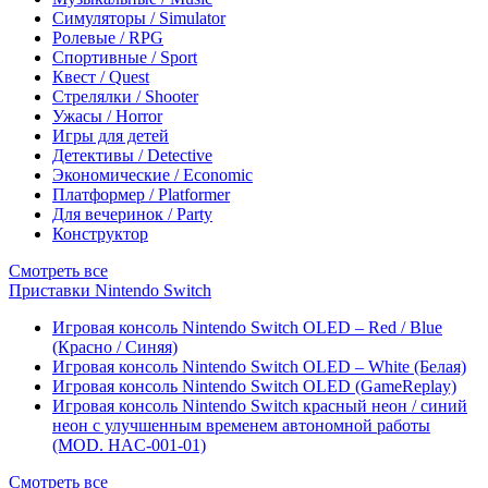
Симуляторы / Simulator
Ролевые / RPG
Спортивные / Sport
Квест / Quest
Стрелялки / Shooter
Ужасы / Horror
Игры для детей
Детективы / Detective
Экономические / Economic
Платформер / Platformer
Для вечеринок / Party
Конструктор
Смотреть все
Приставки Nintendo Switch
Игровая консоль Nintendo Switch OLED – Red / Blue
(Красно / Синяя)
Игровая консоль Nintendo Switch OLED – White (Белая)
Игровая консоль Nintendo Switch OLED (GameReplay)
Игровая консоль Nintendo Switch красный неон / синий
неон с улучшенным временем автономной работы
(MOD. HAC-001-01)
Смотреть все