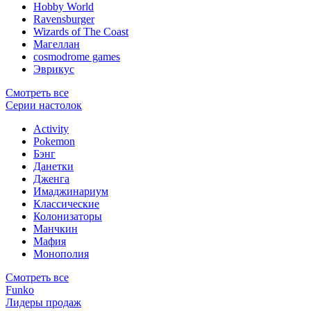
Hobby World
Ravensburger
Wizards of The Coast
Магеллан
сosmodrome games
Эврикус
Смотреть все
Серии настолок
Activity
Pokemon
Бэнг
Данетки
Дженга
Имаджинариум
Классические
Колонизаторы
Манчкин
Мафия
Монополия
Смотреть все
Funko
Лидеры продаж