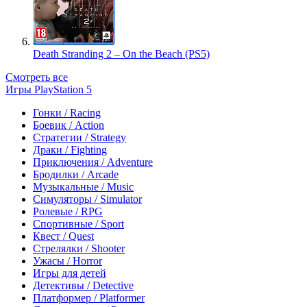
Death Stranding 2 – On the Beach (PS5)
Смотреть все
Игры PlayStation 5
Гонки / Racing
Боевик / Action
Стратегии / Strategy
Драки / Fighting
Приключения / Adventure
Бродилки / Arcade
Музыкальные / Music
Симуляторы / Simulator
Ролевые / RPG
Спортивные / Sport
Квест / Quest
Стрелялки / Shooter
Ужасы / Horror
Игры для детей
Детективы / Detective
Платформер / Platformer