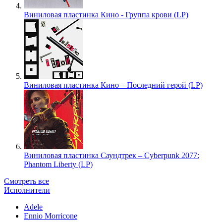
Виниловая пластинка Кино - Группа крови (LP)
Виниловая пластинка Кино – Последний герой (LP)
Виниловая пластинка Саундтрек – Cyberpunk 2077:
Phantom Liberty (LP)
Смотреть все
Исполнители
Adele
Ennio Morricone