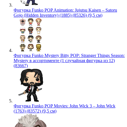
Фигурка Funko POP Animation: Jujutsu Kaisen – Satoru
Gojo (Hidden Inventory) (1885) (85326) (9,5 см)
Фигурка Funko Mystery Bitty POP: Stranger Things Season:
Mystery в ассортименте (1 случайная фигурка из 12)
(83667)
Фигурка Funko POP Movies: John Wick 3 – John Wick
(1763) (83572) (9,5 см)