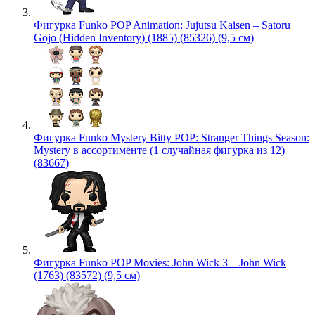
Фигурка Funko POP Animation: Jujutsu Kaisen – Satoru
Gojo (Hidden Inventory) (1885) (85326) (9,5 см)
Фигурка Funko Mystery Bitty POP: Stranger Things Season:
Mystery в ассортименте (1 случайная фигурка из 12)
(83667)
Фигурка Funko POP Movies: John Wick 3 – John Wick
(1763) (83572) (9,5 см)