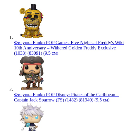
Фигурка Funko POP Games: Five Nights at Freddy's Wiki
10th Anniversary – Withered Golden Freddy Exclusive
(1033) (83091) (9,5 см)
Фигурка Funko POP Disney: Pirates of the Caribbean –
Captain Jack Sparrow (FS) (1482) (81940) (9,5 см)