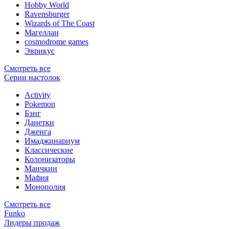
Hobby World
Ravensburger
Wizards of The Coast
Магеллан
сosmodrome games
Эврикус
Смотреть все
Серии настолок
Activity
Pokemon
Бэнг
Данетки
Дженга
Имаджинариум
Классические
Колонизаторы
Манчкин
Мафия
Монополия
Смотреть все
Funko
Лидеры продаж