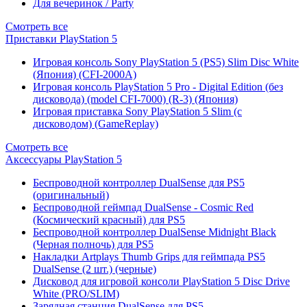
Для вечеринок / Party
Смотреть все
Приставки PlayStation 5
Игровая консоль Sony PlayStation 5 (PS5) Slim Disc White
(Япония) (CFI-2000A)
Игровая консоль PlayStation 5 Pro - Digital Edition (без
дисковода) (model CFI-7000) (R-3) (Япония)
Игровая приставка Sony PlayStation 5 Slim (с
дисководом) (GameReplay)
Смотреть все
Аксессуары PlayStation 5
Беспроводной контроллер DualSense для PS5
(оригинальный)
Беспроводной геймпад DualSense - Cosmic Red
(Космический красный) для PS5
Беспроводной контроллер DualSense Midnight Black
(Черная полночь) для PS5
Накладки Artplays Thumb Grips для геймпада PS5
DualSense (2 шт.) (черные)
Дисковод для игровой консоли PlayStation 5 Disc Drive
White (PRO/SLIM)
Зарядная станция DualSense для PS5