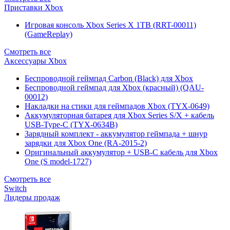
Приставки Xbox
Игровая консоль Xbox Series X 1TB (RRT-00011)
(GameReplay)
Смотреть все
Аксессуары Xbox
Беспроводной геймпад Carbon (Black) для Xbox
Беспроводной геймпад для Xbox (красный) (QAU-
00012)
Накладки на стики для геймпадов Xbox (TYX-0649)
Аккумуляторная батарея для Xbox Series S/X + кабель
USB-Type-C (TYX-0634B)
Зарядный комплект - аккумулятор геймпада + шнур
зарядки для Xbox One (RA-2015-2)
Оригинальный аккумулятор + USB-C кабель для Xbox
One (S model-1727)
Смотреть все
Switch
Лидеры продаж