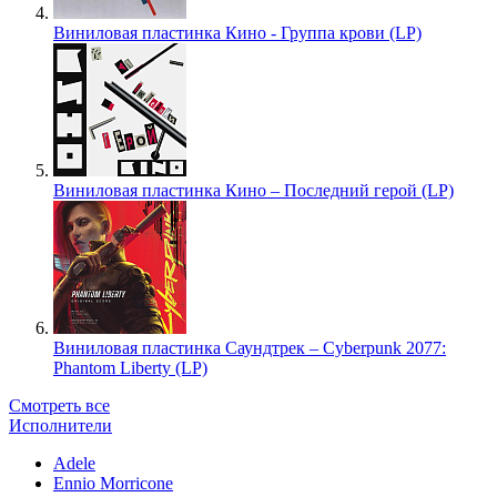
Виниловая пластинка Кино - Группа крови (LP)
Виниловая пластинка Кино – Последний герой (LP)
Виниловая пластинка Саундтрек – Cyberpunk 2077:
Phantom Liberty (LP)
Смотреть все
Исполнители
Adele
Ennio Morricone