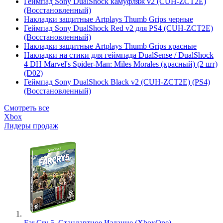
Геймпад Sony DualShock камуфляж v2 (CUH-ZCT2E)
(Восстановленный)
Накладки защитные Artplays Thumb Grips черные
Геймпад Sony DualShock Red v2 для PS4 (CUH-ZCT2E)
(Восстановленный)
Накладки защитные Artplays Thumb Grips красные
Накладки на стики для геймпада DualSense / DualShock
4 DH Marvel's Spider-Man: Miles Morales (красный) (2 шт)
(D02)
Геймпад Sony DualShock Black v2 (CUH-ZCT2E) (PS4)
(Восстановленный)
Смотреть все
Xbox
Лидеры продаж
Far Cry 5. Стандартное Издание (XboxOne)