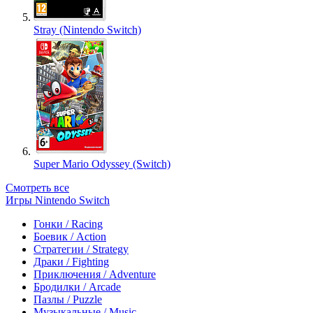
Stray (Nintendo Switch)
Super Mario Odyssey (Switch)
Смотреть все
Игры Nintendo Switch
Гонки / Racing
Боевик / Action
Стратегии / Strategy
Драки / Fighting
Приключения / Adventure
Бродилки / Arcade
Пазлы / Puzzle
Музыкальные / Music