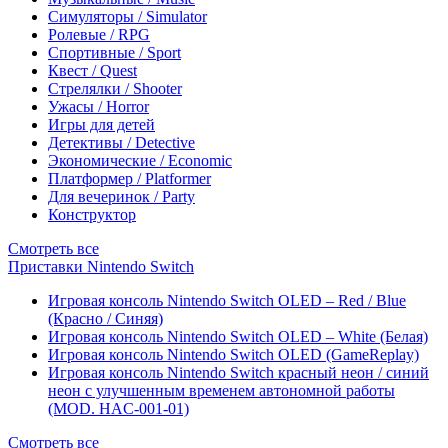
Симуляторы / Simulator
Ролевые / RPG
Спортивные / Sport
Квест / Quest
Стрелялки / Shooter
Ужасы / Horror
Игры для детей
Детективы / Detective
Экономические / Economic
Платформер / Platformer
Для вечеринок / Party
Конструктор
Смотреть все
Приставки Nintendo Switch
Игровая консоль Nintendo Switch OLED – Red / Blue
(Красно / Синяя)
Игровая консоль Nintendo Switch OLED – White (Белая)
Игровая консоль Nintendo Switch OLED (GameReplay)
Игровая консоль Nintendo Switch красный неон / синий
неон с улучшенным временем автономной работы
(MOD. HAC-001-01)
Смотреть все