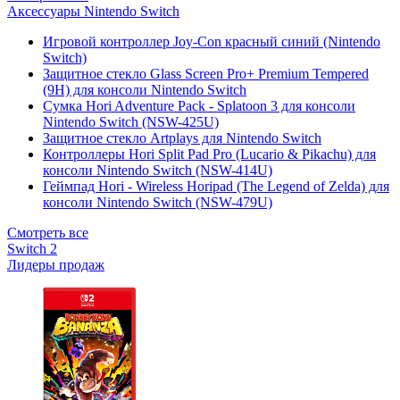
Аксессуары Nintendo Switch
Игровой контроллер Joy-Con красный синий (Nintendo
Switch)
Защитное стекло Glass Screen Pro+ Premium Tempered
(9H) для консоли Nintendo Switch
Сумка Hori Adventure Pack - Splatoon 3 для консоли
Nintendo Switch (NSW-425U)
Защитное стекло Artplays для Nintendo Switch
Контроллеры Hori Split Pad Pro (Lucario & Pikachu) для
консоли Nintendo Switch (NSW-414U)
Геймпад Hori - Wireless Horipad (The Legend of Zelda) для
консоли Nintendo Switch (NSW-479U)
Смотреть все
Switch 2
Лидеры продаж