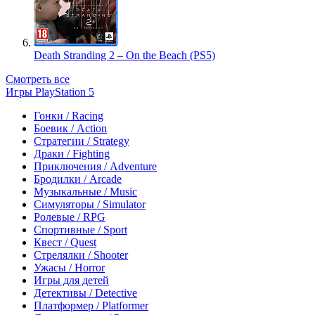
Death Stranding 2 – On the Beach (PS5)
Смотреть все
Игры PlayStation 5
Гонки / Racing
Боевик / Action
Стратегии / Strategy
Драки / Fighting
Приключения / Adventure
Бродилки / Arcade
Музыкальные / Music
Симуляторы / Simulator
Ролевые / RPG
Спортивные / Sport
Квест / Quest
Стрелялки / Shooter
Ужасы / Horror
Игры для детей
Детективы / Detective
Платформер / Platformer