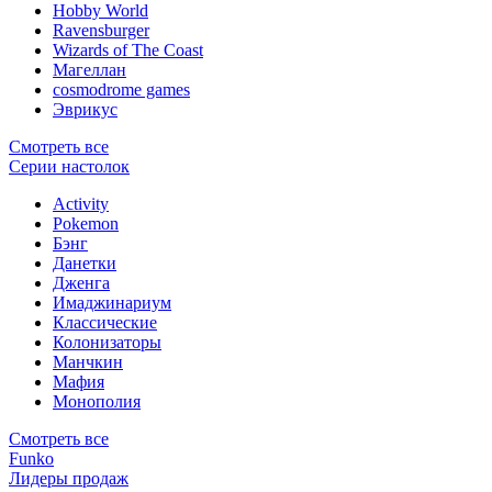
Hobby World
Ravensburger
Wizards of The Coast
Магеллан
сosmodrome games
Эврикус
Смотреть все
Серии настолок
Activity
Pokemon
Бэнг
Данетки
Дженга
Имаджинариум
Классические
Колонизаторы
Манчкин
Мафия
Монополия
Смотреть все
Funko
Лидеры продаж