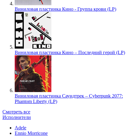
Виниловая пластинка Кино - Группа крови (LP)
Виниловая пластинка Кино – Последний герой (LP)
Виниловая пластинка Саундтрек – Cyberpunk 2077:
Phantom Liberty (LP)
Смотреть все
Исполнители
Adele
Ennio Morricone