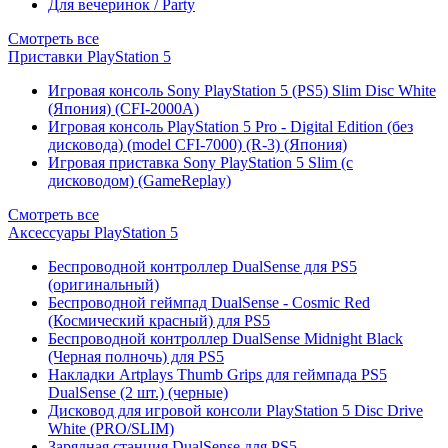
Для вечеринок / Party
Смотреть все
Приставки PlayStation 5
Игровая консоль Sony PlayStation 5 (PS5) Slim Disc White
(Япония) (CFI-2000A)
Игровая консоль PlayStation 5 Pro - Digital Edition (без
дисковода) (model CFI-7000) (R-3) (Япония)
Игровая приставка Sony PlayStation 5 Slim (с
дисководом) (GameReplay)
Смотреть все
Аксессуары PlayStation 5
Беспроводной контроллер DualSense для PS5
(оригинальный)
Беспроводной геймпад DualSense - Cosmic Red
(Космический красный) для PS5
Беспроводной контроллер DualSense Midnight Black
(Черная полночь) для PS5
Накладки Artplays Thumb Grips для геймпада PS5
DualSense (2 шт.) (черные)
Дисковод для игровой консоли PlayStation 5 Disc Drive
White (PRO/SLIM)
Зарядная станция DualSense для PS5