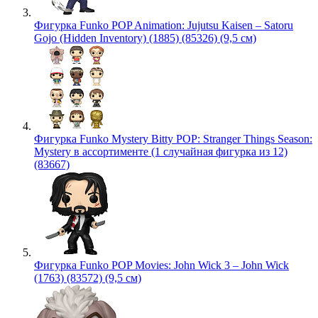
Фигурка Funko POP Animation: Jujutsu Kaisen – Satoru
Gojo (Hidden Inventory) (1885) (85326) (9,5 см)
Фигурка Funko Mystery Bitty POP: Stranger Things Season:
Mystery в ассортименте (1 случайная фигурка из 12)
(83667)
Фигурка Funko POP Movies: John Wick 3 – John Wick
(1763) (83572) (9,5 см)