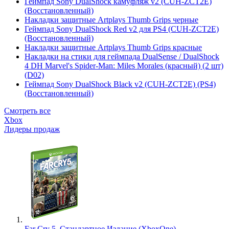
Геймпад Sony DualShock камуфляж v2 (CUH-ZCT2E)
(Восстановленный)
Накладки защитные Artplays Thumb Grips черные
Геймпад Sony DualShock Red v2 для PS4 (CUH-ZCT2E)
(Восстановленный)
Накладки защитные Artplays Thumb Grips красные
Накладки на стики для геймпада DualSense / DualShock
4 DH Marvel's Spider-Man: Miles Morales (красный) (2 шт)
(D02)
Геймпад Sony DualShock Black v2 (CUH-ZCT2E) (PS4)
(Восстановленный)
Смотреть все
Xbox
Лидеры продаж
Far Cry 5. Стандартное Издание (XboxOne)