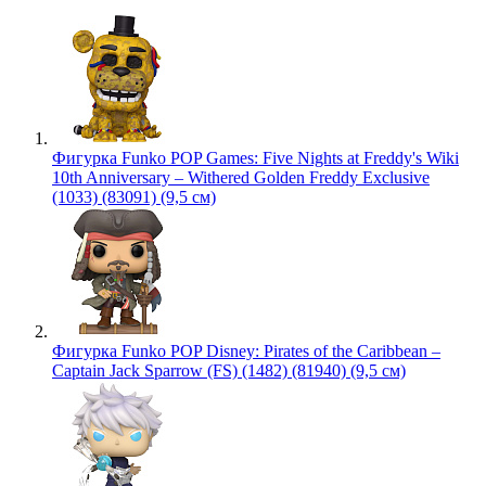
Фигурка Funko POP Games: Five Nights at Freddy's Wiki
10th Anniversary – Withered Golden Freddy Exclusive
(1033) (83091) (9,5 см)
Фигурка Funko POP Disney: Pirates of the Caribbean –
Captain Jack Sparrow (FS) (1482) (81940) (9,5 см)