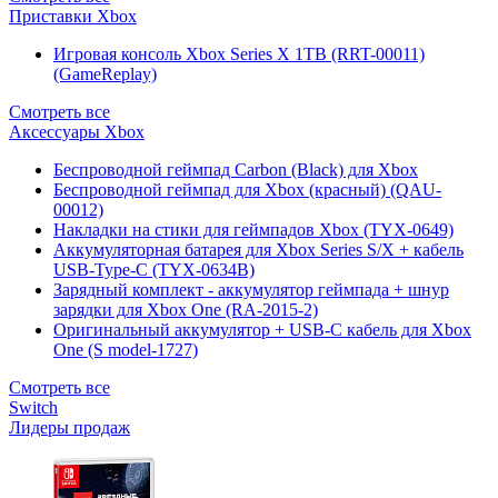
Приставки Xbox
Игровая консоль Xbox Series X 1TB (RRT-00011)
(GameReplay)
Смотреть все
Аксессуары Xbox
Беспроводной геймпад Carbon (Black) для Xbox
Беспроводной геймпад для Xbox (красный) (QAU-
00012)
Накладки на стики для геймпадов Xbox (TYX-0649)
Аккумуляторная батарея для Xbox Series S/X + кабель
USB-Type-C (TYX-0634B)
Зарядный комплект - аккумулятор геймпада + шнур
зарядки для Xbox One (RA-2015-2)
Оригинальный аккумулятор + USB-C кабель для Xbox
One (S model-1727)
Смотреть все
Switch
Лидеры продаж