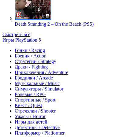
Death Stranding 2 – On the Beach (PS5)
Смотреть все
Игры PlayStation 5
Гонки / Racing
Боевик / Action
Стратегии / Strategy
Драки / Fighting
Приключения / Adventure
Бродилки / Arcade
Музыкальные / Music
Симуляторы / Simulator
Ролевые / RPG
Спортивные / Sport
Квест / Quest
Стрелялки / Shooter
Ужасы / Horror
Игры для детей
Детективы / Detective
Платформер / Platformer