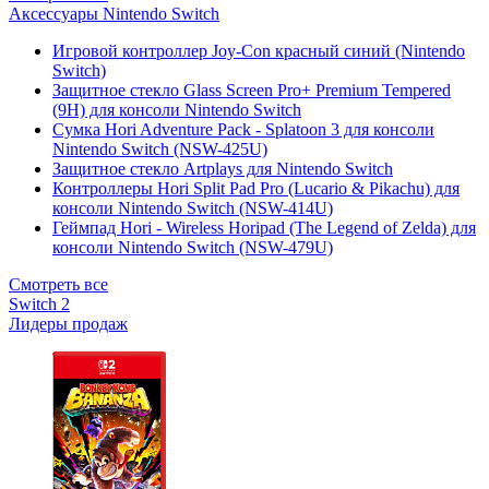
Аксессуары Nintendo Switch
Игровой контроллер Joy-Con красный синий (Nintendo
Switch)
Защитное стекло Glass Screen Pro+ Premium Tempered
(9H) для консоли Nintendo Switch
Сумка Hori Adventure Pack - Splatoon 3 для консоли
Nintendo Switch (NSW-425U)
Защитное стекло Artplays для Nintendo Switch
Контроллеры Hori Split Pad Pro (Lucario & Pikachu) для
консоли Nintendo Switch (NSW-414U)
Геймпад Hori - Wireless Horipad (The Legend of Zelda) для
консоли Nintendo Switch (NSW-479U)
Смотреть все
Switch 2
Лидеры продаж