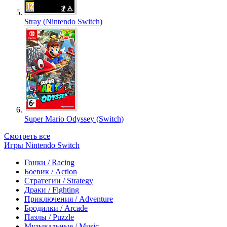
Stray (Nintendo Switch)
Super Mario Odyssey (Switch)
Смотреть все
Игры Nintendo Switch
Гонки / Racing
Боевик / Action
Стратегии / Strategy
Драки / Fighting
Приключения / Adventure
Бродилки / Arcade
Пазлы / Puzzle
Музыкальные / Music