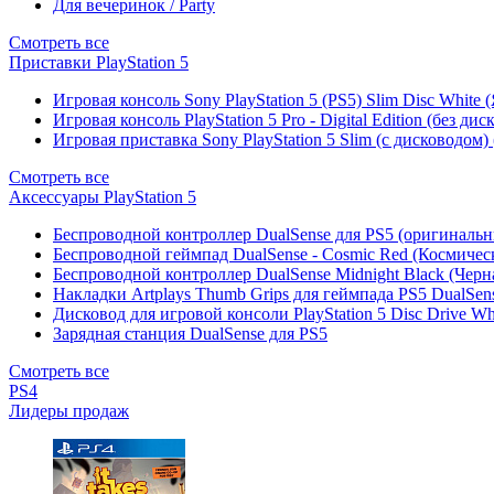
Для вечеринок / Party
Смотреть все
Приставки PlayStation 5
Игровая консоль Sony PlayStation 5 (PS5) Slim Disc White
Игровая консоль PlayStation 5 Pro - Digital Edition (без ди
Игровая приставка Sony PlayStation 5 Slim (с дисководом)
Смотреть все
Аксессуары PlayStation 5
Беспроводной контроллер DualSense для PS5 (оригиналь
Беспроводной геймпад DualSense - Cosmic Red (Космичес
Беспроводной контроллер DualSense Midnight Black (Черн
Накладки Artplays Thumb Grips для геймпада PS5 DualSens
Дисковод для игровой консоли PlayStation 5 Disc Drive W
Зарядная станция DualSense для PS5
Смотреть все
PS4
Лидеры продаж