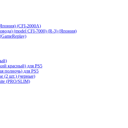
 (Япония) (CFI-2000A)
сковода) (model CFI-7000) (R-3) (Япония)
 (GameReplay)
ный)
кий красный) для PS5
ая полночь) для PS5
e (2 шт.) (черные)
hite (PRO/SLIM)