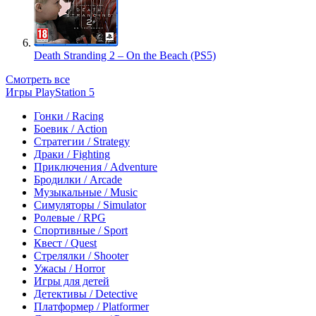
Death Stranding 2 – On the Beach (PS5)
Смотреть все
Игры PlayStation 5
Гонки / Racing
Боевик / Action
Стратегии / Strategy
Драки / Fighting
Приключения / Adventure
Бродилки / Arcade
Музыкальные / Music
Симуляторы / Simulator
Ролевые / RPG
Спортивные / Sport
Квест / Quest
Стрелялки / Shooter
Ужасы / Horror
Игры для детей
Детективы / Detective
Платформер / Platformer