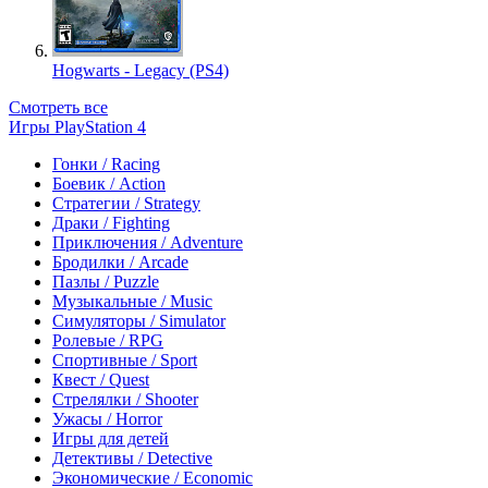
Hogwarts - Legacy (PS4)
Смотреть все
Игры PlayStation 4
Гонки / Racing
Боевик / Action
Стратегии / Strategy
Драки / Fighting
Приключения / Adventure
Бродилки / Arcade
Пазлы / Puzzle
Музыкальные / Music
Симуляторы / Simulator
Ролевые / RPG
Спортивные / Sport
Квест / Quest
Стрелялки / Shooter
Ужасы / Horror
Игры для детей
Детективы / Detective
Экономические / Economic