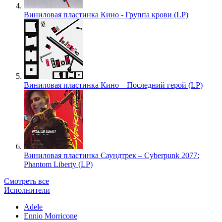
Виниловая пластинка Кино - Группа крови (LP)
Виниловая пластинка Кино – Последний герой (LP)
Виниловая пластинка Саундтрек – Cyberpunk 2077:
Phantom Liberty (LP)
Смотреть все
Исполнители
Adele
Ennio Morricone