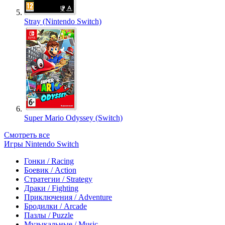
Stray (Nintendo Switch)
Super Mario Odyssey (Switch)
Смотреть все
Игры Nintendo Switch
Гонки / Racing
Боевик / Action
Стратегии / Strategy
Драки / Fighting
Приключения / Adventure
Бродилки / Arcade
Пазлы / Puzzle
Музыкальные / Music