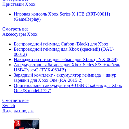
Приставки Xbox
Игровая консоль Xbox Series X 1TB (RRT-00011)
(GameReplay)
Смотреть все
Аксессуары Xbox
Беспроводной геймпад Carbon (Black) для Xbox
Беспроводной геймпад для Xbox (красный) (QAU-
00012)
Накладки на стики для геймпадов Xbox (TYX-0649)
Аккумуляторная батарея для Xbox Series S/X + кабель
USB-Type-C (TYX-0634B)
Зарядный комплект - аккумулятор геймпада + шнур
зарядки для Xbox One (RA-2015-2)
Оригинальный аккумулятор + USB-C кабель для Xbox
One (S model-1727)
Смотреть все
Switch
Лидеры продаж