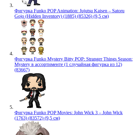
Фигурка Funko POP Animation: Jujutsu Kaisen – Satoru
Gojo (Hidden Inventory) (1885) (85326) (9,5 см)
Фигурка Funko Mystery Bitty POP: Stranger Things Season:
Mystery в ассортименте (1 случайная фигурка из 12)
(83667)
Фигурка Funko POP Movies: John Wick 3 – John Wick
(1763) (83572) (9,5 см)