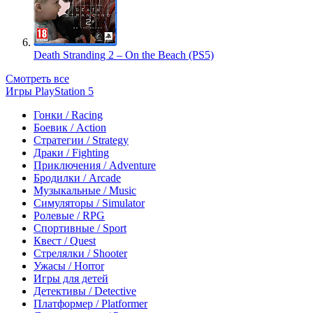
Death Stranding 2 – On the Beach (PS5)
Смотреть все
Игры PlayStation 5
Гонки / Racing
Боевик / Action
Стратегии / Strategy
Драки / Fighting
Приключения / Adventure
Бродилки / Arcade
Музыкальные / Music
Симуляторы / Simulator
Ролевые / RPG
Спортивные / Sport
Квест / Quest
Стрелялки / Shooter
Ужасы / Horror
Игры для детей
Детективы / Detective
Платформер / Platformer