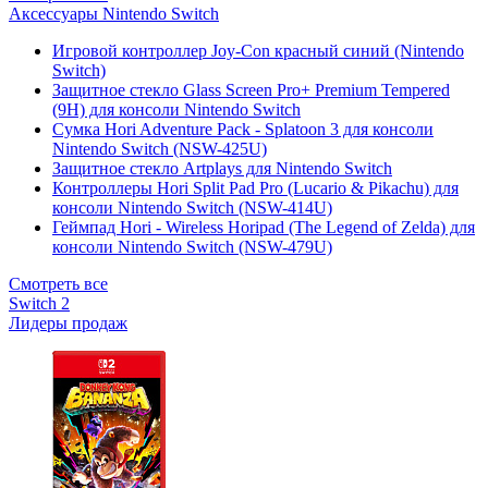
Аксессуары Nintendo Switch
Игровой контроллер Joy-Con красный синий (Nintendo
Switch)
Защитное стекло Glass Screen Pro+ Premium Tempered
(9H) для консоли Nintendo Switch
Сумка Hori Adventure Pack - Splatoon 3 для консоли
Nintendo Switch (NSW-425U)
Защитное стекло Artplays для Nintendo Switch
Контроллеры Hori Split Pad Pro (Lucario & Pikachu) для
консоли Nintendo Switch (NSW-414U)
Геймпад Hori - Wireless Horipad (The Legend of Zelda) для
консоли Nintendo Switch (NSW-479U)
Смотреть все
Switch 2
Лидеры продаж