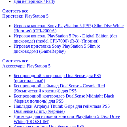
Для вечеринок / Party
Смотреть все
Приставки PlayStation 5
Игровая консоль Sony PlayStation 5 (PS5) Slim Disc White
(Япония) (CFI-2000A)
Игровая консоль PlayStation 5 Pro - Digital Edition (без
дисковода) (model CFI-7000) (R-3) (Япония)
Игровая приставка Sony PlayStation 5 Slim (с
дисководом) (GameReplay)
Смотреть все
Аксессуары PlayStation 5
Беспроводной контроллер DualSense для PS5
(оригинальный)
Беспроводной геймпад DualSense - Cosmic Red
(Космический красный) для PS5
Беспроводной контроллер DualSense Midnight Black
(Черная полночь) для PS5
Накладки Artplays Thumb Grips для геймпада PS5
DualSense (2 шт.) (черные)
Дисковод для игровой консоли PlayStation 5 Disc Drive
White (PRO/SLIM)
Зарядная станция DualSense для PS5