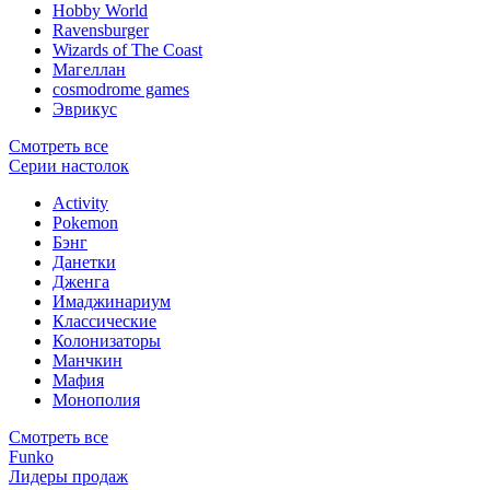
Hobby World
Ravensburger
Wizards of The Coast
Магеллан
сosmodrome games
Эврикус
Смотреть все
Серии настолок
Activity
Pokemon
Бэнг
Данетки
Дженга
Имаджинариум
Классические
Колонизаторы
Манчкин
Мафия
Монополия
Смотреть все
Funko
Лидеры продаж