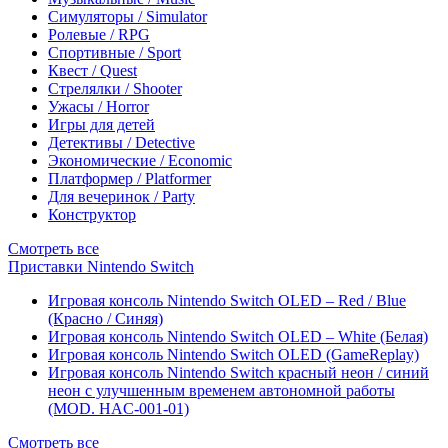
Симуляторы / Simulator
Ролевые / RPG
Спортивные / Sport
Квест / Quest
Стрелялки / Shooter
Ужасы / Horror
Игры для детей
Детективы / Detective
Экономические / Economic
Платформер / Platformer
Для вечеринок / Party
Конструктор
Смотреть все
Приставки Nintendo Switch
Игровая консоль Nintendo Switch OLED – Red / Blue
(Красно / Синяя)
Игровая консоль Nintendo Switch OLED – White (Белая)
Игровая консоль Nintendo Switch OLED (GameReplay)
Игровая консоль Nintendo Switch красный неон / синий
неон с улучшенным временем автономной работы
(MOD. HAC-001-01)
Смотреть все