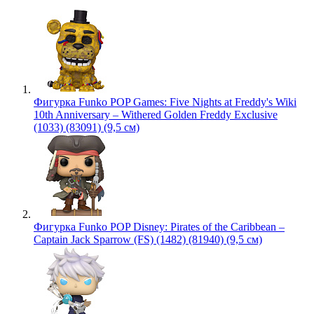
Фигурка Funko POP Games: Five Nights at Freddy's Wiki
10th Anniversary – Withered Golden Freddy Exclusive
(1033) (83091) (9,5 см)
Фигурка Funko POP Disney: Pirates of the Caribbean –
Captain Jack Sparrow (FS) (1482) (81940) (9,5 см)