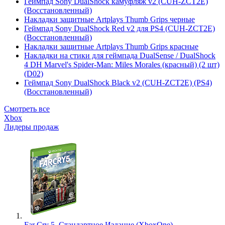
Геймпад Sony DualShock камуфляж v2 (CUH-ZCT2E)
(Восстановленный)
Накладки защитные Artplays Thumb Grips черные
Геймпад Sony DualShock Red v2 для PS4 (CUH-ZCT2E)
(Восстановленный)
Накладки защитные Artplays Thumb Grips красные
Накладки на стики для геймпада DualSense / DualShock
4 DH Marvel's Spider-Man: Miles Morales (красный) (2 шт)
(D02)
Геймпад Sony DualShock Black v2 (CUH-ZCT2E) (PS4)
(Восстановленный)
Смотреть все
Xbox
Лидеры продаж
Far Cry 5. Стандартное Издание (XboxOne)