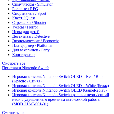
Симуляторы / Simulator
Ролевые / RPG
Спортивные / Sport
Квест / Quest
Стрелялки / Shooter
Ужасы / Horror
Игры для детей
Детективы / Detective
Экономические / Economic
Платформер / Platformer
Для вечеринок / Party
Конструктор
Смотреть все
Приставки Nintendo Switch
Игровая консоль Nintendo Switch OLED – Red / Blue
(Красно / Синяя)
Игровая консоль Nintendo Switch OLED – White (Белая)
Игровая консоль Nintendo Switch OLED (GameReplay)
Игровая консоль Nintendo Switch красный неон / синий
неон с улучшенным временем автономной работы
(MOD. HAC-001-01)
Смотреть все