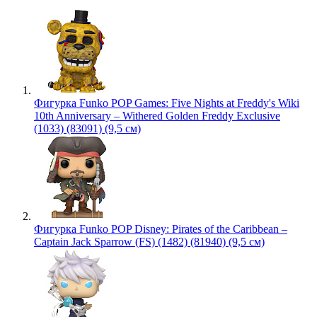
Фигурка Funko POP Games: Five Nights at Freddy's Wiki
10th Anniversary – Withered Golden Freddy Exclusive
(1033) (83091) (9,5 см)
Фигурка Funko POP Disney: Pirates of the Caribbean –
Captain Jack Sparrow (FS) (1482) (81940) (9,5 см)