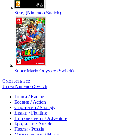
Stray (Nintendo Switch)
Super Mario Odyssey (Switch)
Смотреть все
Игры Nintendo Switch
Гонки / Racing
Боевик / Action
Стратегии / Strategy
Драки / Fighting
Приключения / Adventure
Бродилки / Arcade
Пазлы / Puzzle
Музыкальные / Music