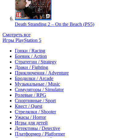
Death Stranding 2 – On the Beach (PS5)
Смотреть все
Игры PlayStation 5
Гонки / Racing
Боевик / Action
Стратегии / Strategy
Драки / Fighting
Приключения / Adventure
Бродилки / Arcade
Музыкальные / Music
Симуляторы / Simulator
Ролевые / RPG
Спортивные / Sport
Квест / Quest
Стрелялки / Shooter
Ужасы / Horror
Игры для детей
Детективы / Detective
Платформер / Platformer