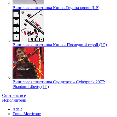
Виниловая пластинка Кино - Группа крови (LP)
Виниловая пластинка Кино – Последний герой (LP)
Виниловая пластинка Саундтрек – Cyberpunk 2077:
Phantom Liberty (LP)
Смотреть все
Исполнители
Adele
Ennio Morricone