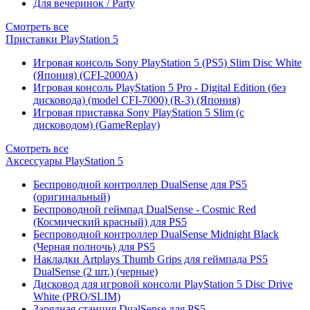
Для вечеринок / Party
Смотреть все
Приставки PlayStation 5
Игровая консоль Sony PlayStation 5 (PS5) Slim Disc White
(Япония) (CFI-2000A)
Игровая консоль PlayStation 5 Pro - Digital Edition (без
дисковода) (model CFI-7000) (R-3) (Япония)
Игровая приставка Sony PlayStation 5 Slim (с
дисководом) (GameReplay)
Смотреть все
Аксессуары PlayStation 5
Беспроводной контроллер DualSense для PS5
(оригинальный)
Беспроводной геймпад DualSense - Cosmic Red
(Космический красный) для PS5
Беспроводной контроллер DualSense Midnight Black
(Черная полночь) для PS5
Накладки Artplays Thumb Grips для геймпада PS5
DualSense (2 шт.) (черные)
Дисковод для игровой консоли PlayStation 5 Disc Drive
White (PRO/SLIM)
Зарядная станция DualSense для PS5