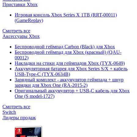
Приставки Xbox
Игровая консоль Xbox Series X 1TB (RRT-00011)
(GameReplay)
Смотреть все
Аксессуары Xbox
Беспроводной геймпад Carbon (Black) для Xbox
Беспроводной геймпад для Xbox (красный) (QAU-
00012)
Накладки на стики для геймпадов Xbox (TYX-0649)
Аккумуляторная батарея для Xbox Series S/X + кабель
USB-Type-C (TYX-0634B)
Зарядный комплект - аккумулятор геймпада + шнур
зарядки для Xbox One (RA-2015-2)
Оригинальный аккумулятор + USB-C кабель для Xbox
One (S model-1727)
Смотреть все
Switch
Лидеры продаж