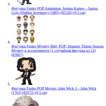
Фигурка Funko POP Animation: Jujutsu Kaisen – Satoru
Gojo (Hidden Inventory) (1885) (85326) (9,5 см)
Фигурка Funko Mystery Bitty POP: Stranger Things Season:
Mystery в ассортименте (1 случайная фигурка из 12)
(83667)
Фигурка Funko POP Movies: John Wick 3 – John Wick
(1763) (83572) (9,5 см)