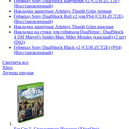
Геймпад Sony DualShock камуфляж v2 (CUH-ZCT2E)
(Восстановленный)
Накладки защитные Artplays Thumb Grips черные
Геймпад Sony DualShock Red v2 для PS4 (CUH-ZCT2E)
(Восстановленный)
Накладки защитные Artplays Thumb Grips красные
Накладки на стики для геймпада DualSense / DualShock
4 DH Marvel's Spider-Man: Miles Morales (красный) (2 шт)
(D02)
Геймпад Sony DualShock Black v2 (CUH-ZCT2E) (PS4)
(Восстановленный)
Смотреть все
Xbox
Лидеры продаж
Far Cry 5. Стандартное Издание (XboxOne)