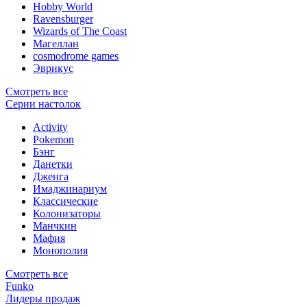
Hobby World
Ravensburger
Wizards of The Coast
Магеллан
сosmodrome games
Эврикус
Смотреть все
Серии настолок
Activity
Pokemon
Бэнг
Данетки
Дженга
Имаджинариум
Классические
Колонизаторы
Манчкин
Мафия
Монополия
Смотреть все
Funko
Лидеры продаж