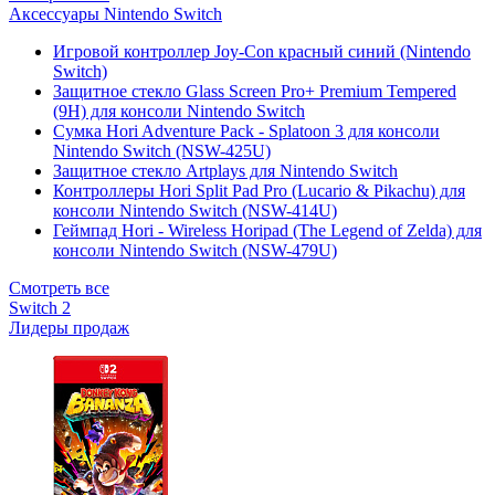
Аксессуары Nintendo Switch
Игровой контроллер Joy-Con красный синий (Nintendo
Switch)
Защитное стекло Glass Screen Pro+ Premium Tempered
(9H) для консоли Nintendo Switch
Сумка Hori Adventure Pack - Splatoon 3 для консоли
Nintendo Switch (NSW-425U)
Защитное стекло Artplays для Nintendo Switch
Контроллеры Hori Split Pad Pro (Lucario & Pikachu) для
консоли Nintendo Switch (NSW-414U)
Геймпад Hori - Wireless Horipad (The Legend of Zelda) для
консоли Nintendo Switch (NSW-479U)
Смотреть все
Switch 2
Лидеры продаж