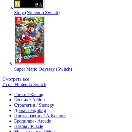
Stray (Nintendo Switch)
Super Mario Odyssey (Switch)
Смотреть все
Игры Nintendo Switch
Гонки / Racing
Боевик / Action
Стратегии / Strategy
Драки / Fighting
Приключения / Adventure
Бродилки / Arcade
Пазлы / Puzzle
Музыкальные / Music