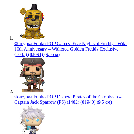
Фигурка Funko POP Games: Five Nights at Freddy's Wiki
10th Anniversary – Withered Golden Freddy Exclusive
(1033) (83091) (9,5 см)
Фигурка Funko POP Disney: Pirates of the Caribbean –
Captain Jack Sparrow (FS) (1482) (81940) (9,5 см)