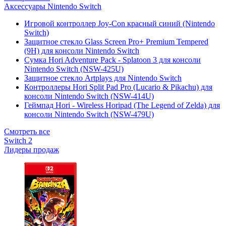
Аксессуары Nintendo Switch
Игровой контроллер Joy-Con красный синий (Nintendo
Switch)
Защитное стекло Glass Screen Pro+ Premium Tempered
(9H) для консоли Nintendo Switch
Сумка Hori Adventure Pack - Splatoon 3 для консоли
Nintendo Switch (NSW-425U)
Защитное стекло Artplays для Nintendo Switch
Контроллеры Hori Split Pad Pro (Lucario & Pikachu) для
консоли Nintendo Switch (NSW-414U)
Геймпад Hori - Wireless Horipad (The Legend of Zelda) для
консоли Nintendo Switch (NSW-479U)
Смотреть все
Switch 2
Лидеры продаж