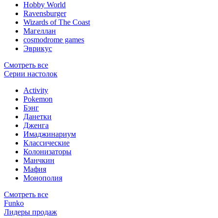
Hobby World
Ravensburger
Wizards of The Coast
Магеллан
сosmodrome games
Эврикус
Смотреть все
Серии настолок
Activity
Pokemon
Бэнг
Данетки
Дженга
Имаджинариум
Классические
Колонизаторы
Манчкин
Мафия
Монополия
Смотреть все
Funko
Лидеры продаж