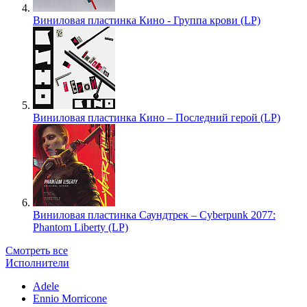
Виниловая пластинка Кино - Группа крови (LP)
Виниловая пластинка Кино – Последний герой (LP)
Виниловая пластинка Саундтрек – Cyberpunk 2077:
Phantom Liberty (LP)
Смотреть все
Исполнители
Adele
Ennio Morricone