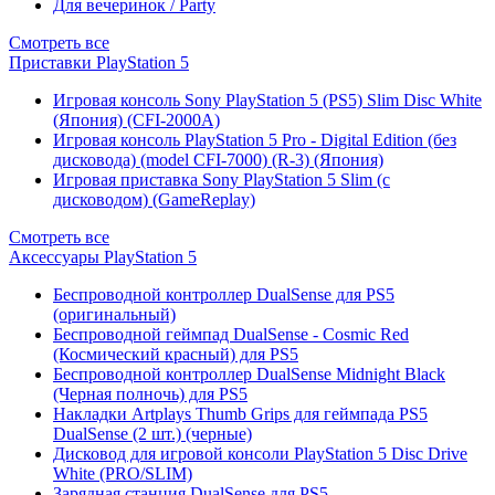
Для вечеринок / Party
Смотреть все
Приставки PlayStation 5
Игровая консоль Sony PlayStation 5 (PS5) Slim Disc White
(Япония) (CFI-2000A)
Игровая консоль PlayStation 5 Pro - Digital Edition (без
дисковода) (model CFI-7000) (R-3) (Япония)
Игровая приставка Sony PlayStation 5 Slim (с
дисководом) (GameReplay)
Смотреть все
Аксессуары PlayStation 5
Беспроводной контроллер DualSense для PS5
(оригинальный)
Беспроводной геймпад DualSense - Cosmic Red
(Космический красный) для PS5
Беспроводной контроллер DualSense Midnight Black
(Черная полночь) для PS5
Накладки Artplays Thumb Grips для геймпада PS5
DualSense (2 шт.) (черные)
Дисковод для игровой консоли PlayStation 5 Disc Drive
White (PRO/SLIM)
Зарядная станция DualSense для PS5