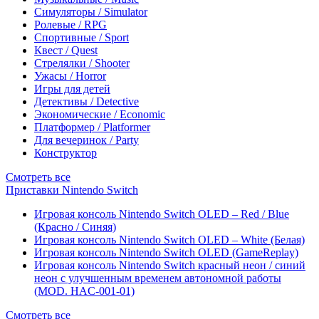
Симуляторы / Simulator
Ролевые / RPG
Спортивные / Sport
Квест / Quest
Стрелялки / Shooter
Ужасы / Horror
Игры для детей
Детективы / Detective
Экономические / Economic
Платформер / Platformer
Для вечеринок / Party
Конструктор
Смотреть все
Приставки Nintendo Switch
Игровая консоль Nintendo Switch OLED – Red / Blue
(Красно / Синяя)
Игровая консоль Nintendo Switch OLED – White (Белая)
Игровая консоль Nintendo Switch OLED (GameReplay)
Игровая консоль Nintendo Switch красный неон / синий
неон с улучшенным временем автономной работы
(MOD. HAC-001-01)
Смотреть все