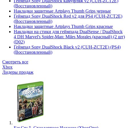
Геймпад Sony DualShock камуфляж v2 (CUH-ZCT2E)
(Восстановленный)
Накладки защитные Artplays Thumb Grips черные
Геймпад Sony DualShock Red v2 для PS4 (CUH-ZCT2E)
(Восстановленный)
Накладки защитные Artplays Thumb Grips красные
Накладки на стики для геймпада DualSense / DualShock
4 DH Marvel's Spider-Man: Miles Morales (красный) (2 шт)
(D02)
Геймпад Sony DualShock Black v2 (CUH-ZCT2E) (PS4)
(Восстановленный)
Смотреть все
Xbox
Лидеры продаж
Far Cry 5. Стандартное Издание (XboxOne)