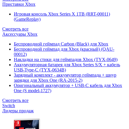
Приставки Xbox
Игровая консоль Xbox Series X 1TB (RRT-00011)
(GameReplay)
Смотреть все
Аксессуары Xbox
Беспроводной геймпад Carbon (Black) для Xbox
Беспроводной геймпад для Xbox (красный) (QAU-
00012)
Накладки на стики для геймпадов Xbox (TYX-0649)
Аккумуляторная батарея для Xbox Series S/X + кабель
USB-Type-C (TYX-0634B)
Зарядный комплект - аккумулятор геймпада + шнур
зарядки для Xbox One (RA-2015-2)
Оригинальный аккумулятор + USB-C кабель для Xbox
One (S model-1727)
Смотреть все
Switch
Лидеры продаж