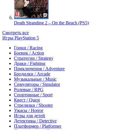
Death Stranding 2 – On the Beach (PS5)
Смотреть все
Игры PlayStation 5
Гонки / Racing
Боевик / Action
Стратегии / Strategy
Драки / Fighting
Приключения / Adventure
Бродилки / Arcade
Музыкальные / Music
Симуляторы / Simulator
Ролевые / RPG
Спортивные / Sport
Квест / Quest
Стрелялки / Shooter
Ужасы / Horror
Игры для детей
Детективы / Detective
Платформер / Platformer