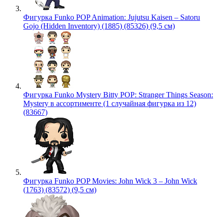
Фигурка Funko POP Animation: Jujutsu Kaisen – Satoru
Gojo (Hidden Inventory) (1885) (85326) (9,5 см)
Фигурка Funko Mystery Bitty POP: Stranger Things Season:
Mystery в ассортименте (1 случайная фигурка из 12)
(83667)
Фигурка Funko POP Movies: John Wick 3 – John Wick
(1763) (83572) (9,5 см)