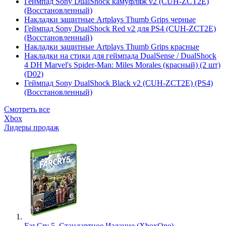
Геймпад Sony DualShock камуфляж v2 (CUH-ZCT2E)
(Восстановленный)
Накладки защитные Artplays Thumb Grips черные
Геймпад Sony DualShock Red v2 для PS4 (CUH-ZCT2E)
(Восстановленный)
Накладки защитные Artplays Thumb Grips красные
Накладки на стики для геймпада DualSense / DualShock
4 DH Marvel's Spider-Man: Miles Morales (красный) (2 шт)
(D02)
Геймпад Sony DualShock Black v2 (CUH-ZCT2E) (PS4)
(Восстановленный)
Смотреть все
Xbox
Лидеры продаж
Far Cry 5. Стандартное Издание (XboxOne)