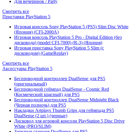
Для вечеринок / Party
Смотреть все
Приставки PlayStation 5
Игровая консоль Sony PlayStation 5 (PS5) Slim Disc White
(Япония) (CFI-2000A)
Игровая консоль PlayStation 5 Pro - Digital Edition (без
дисковода) (model CFI-7000) (R-3) (Япония)
Игровая приставка Sony PlayStation 5 Slim (с
дисководом) (GameReplay)
Смотреть все
Аксессуары PlayStation 5
Беспроводной контроллер DualSense для PS5
(оригинальный)
Беспроводной геймпад DualSense - Cosmic Red
(Космический красный) для PS5
Беспроводной контроллер DualSense Midnight Black
(Черная полночь) для PS5
Накладки Artplays Thumb Grips для геймпада PS5
DualSense (2 шт.) (черные)
Дисковод для игровой консоли PlayStation 5 Disc Drive
White (PRO/SLIM)
Зарядная станция DualSense для PS5