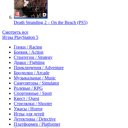
Death Stranding 2 – On the Beach (PS5)
Смотреть все
Игры PlayStation 5
Гонки / Racing
Боевик / Action
Стратегии / Strategy
Драки / Fighting
Приключения / Adventure
Бродилки / Arcade
Музыкальные / Music
Симуляторы / Simulator
Ролевые / RPG
Спортивные / Sport
Квест / Quest
Стрелялки / Shooter
Ужасы / Horror
Игры для детей
Детективы / Detective
Платформер / Platformer