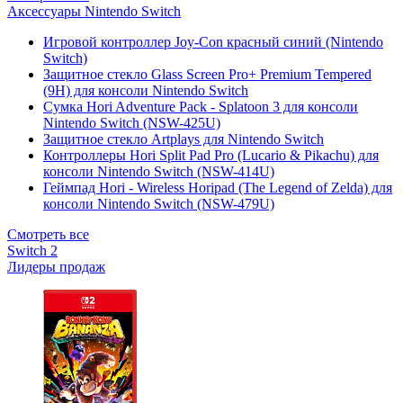
Аксессуары Nintendo Switch
Игровой контроллер Joy-Con красный синий (Nintendo
Switch)
Защитное стекло Glass Screen Pro+ Premium Tempered
(9H) для консоли Nintendo Switch
Сумка Hori Adventure Pack - Splatoon 3 для консоли
Nintendo Switch (NSW-425U)
Защитное стекло Artplays для Nintendo Switch
Контроллеры Hori Split Pad Pro (Lucario & Pikachu) для
консоли Nintendo Switch (NSW-414U)
Геймпад Hori - Wireless Horipad (The Legend of Zelda) для
консоли Nintendo Switch (NSW-479U)
Смотреть все
Switch 2
Лидеры продаж