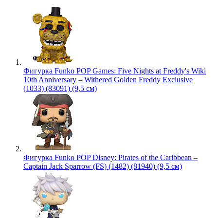
Фигурка Funko POP Games: Five Nights at Freddy's Wiki
10th Anniversary – Withered Golden Freddy Exclusive
(1033) (83091) (9,5 см)
Фигурка Funko POP Disney: Pirates of the Caribbean –
Captain Jack Sparrow (FS) (1482) (81940) (9,5 см)