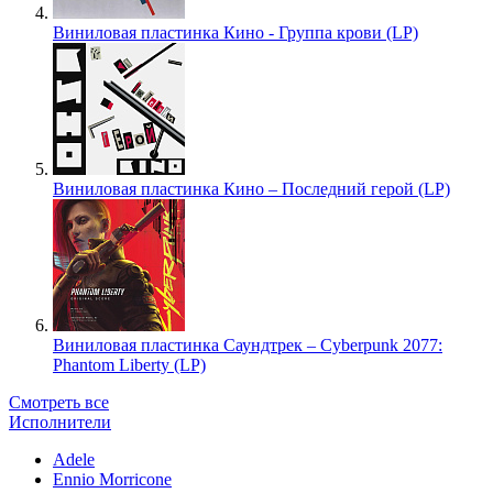
Виниловая пластинка Кино - Группа крови (LP)
Виниловая пластинка Кино – Последний герой (LP)
Виниловая пластинка Саундтрек – Cyberpunk 2077:
Phantom Liberty (LP)
Смотреть все
Исполнители
Adele
Ennio Morricone