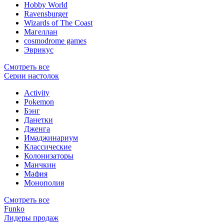
Hobby World
Ravensburger
Wizards of The Coast
Магеллан
сosmodrome games
Эврикус
Смотреть все
Серии настолок
Activity
Pokemon
Бэнг
Данетки
Дженга
Имаджинариум
Классические
Колонизаторы
Манчкин
Мафия
Монополия
Смотреть все
Funko
Лидеры продаж