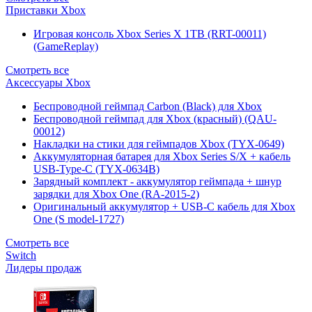
Приставки Xbox
Игровая консоль Xbox Series X 1TB (RRT-00011)
(GameReplay)
Смотреть все
Аксессуары Xbox
Беспроводной геймпад Carbon (Black) для Xbox
Беспроводной геймпад для Xbox (красный) (QAU-
00012)
Накладки на стики для геймпадов Xbox (TYX-0649)
Аккумуляторная батарея для Xbox Series S/X + кабель
USB-Type-C (TYX-0634B)
Зарядный комплект - аккумулятор геймпада + шнур
зарядки для Xbox One (RA-2015-2)
Оригинальный аккумулятор + USB-C кабель для Xbox
One (S model-1727)
Смотреть все
Switch
Лидеры продаж