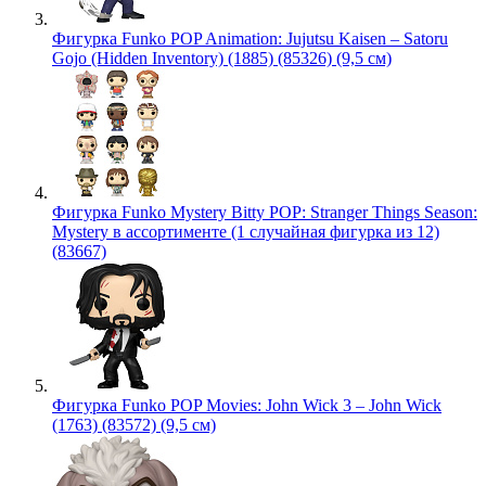
Фигурка Funko POP Animation: Jujutsu Kaisen – Satoru
Gojo (Hidden Inventory) (1885) (85326) (9,5 см)
Фигурка Funko Mystery Bitty POP: Stranger Things Season:
Mystery в ассортименте (1 случайная фигурка из 12)
(83667)
Фигурка Funko POP Movies: John Wick 3 – John Wick
(1763) (83572) (9,5 см)