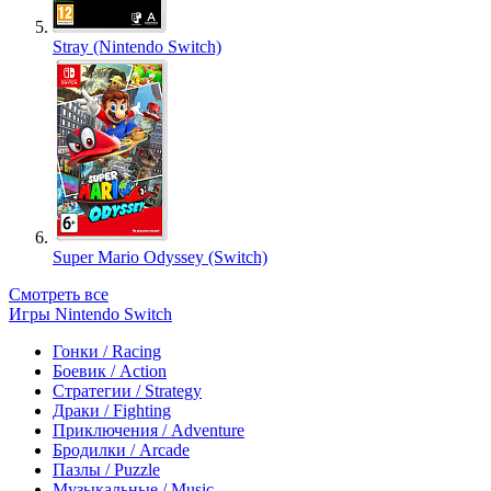
Stray (Nintendo Switch)
Super Mario Odyssey (Switch)
Смотреть все
Игры Nintendo Switch
Гонки / Racing
Боевик / Action
Стратегии / Strategy
Драки / Fighting
Приключения / Adventure
Бродилки / Arcade
Пазлы / Puzzle
Музыкальные / Music