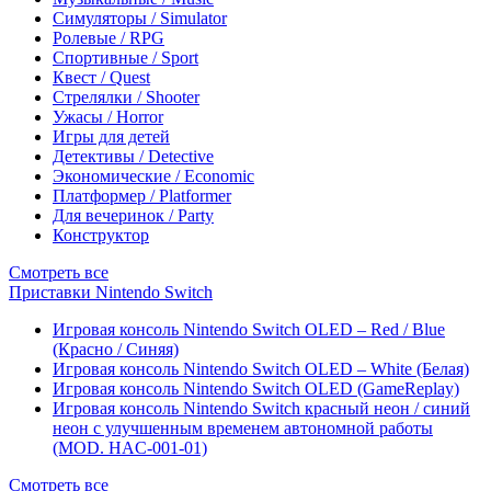
Симуляторы / Simulator
Ролевые / RPG
Спортивные / Sport
Квест / Quest
Стрелялки / Shooter
Ужасы / Horror
Игры для детей
Детективы / Detective
Экономические / Economic
Платформер / Platformer
Для вечеринок / Party
Конструктор
Смотреть все
Приставки Nintendo Switch
Игровая консоль Nintendo Switch OLED – Red / Blue
(Красно / Синяя)
Игровая консоль Nintendo Switch OLED – White (Белая)
Игровая консоль Nintendo Switch OLED (GameReplay)
Игровая консоль Nintendo Switch красный неон / синий
неон с улучшенным временем автономной работы
(MOD. HAC-001-01)
Смотреть все