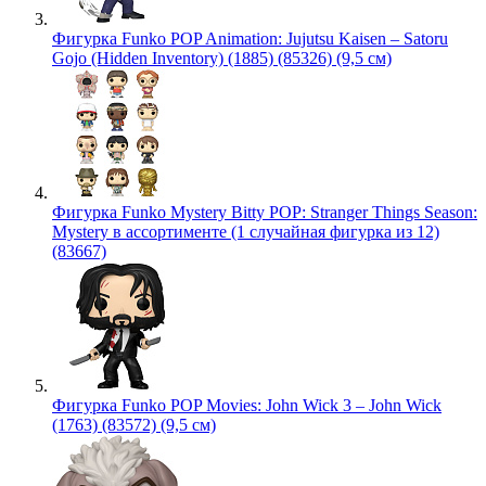
Фигурка Funko POP Animation: Jujutsu Kaisen – Satoru
Gojo (Hidden Inventory) (1885) (85326) (9,5 см)
Фигурка Funko Mystery Bitty POP: Stranger Things Season:
Mystery в ассортименте (1 случайная фигурка из 12)
(83667)
Фигурка Funko POP Movies: John Wick 3 – John Wick
(1763) (83572) (9,5 см)