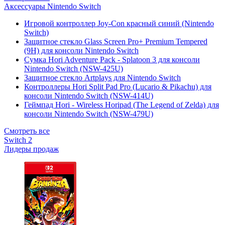
Аксессуары Nintendo Switch
Игровой контроллер Joy-Con красный синий (Nintendo
Switch)
Защитное стекло Glass Screen Pro+ Premium Tempered
(9H) для консоли Nintendo Switch
Сумка Hori Adventure Pack - Splatoon 3 для консоли
Nintendo Switch (NSW-425U)
Защитное стекло Artplays для Nintendo Switch
Контроллеры Hori Split Pad Pro (Lucario & Pikachu) для
консоли Nintendo Switch (NSW-414U)
Геймпад Hori - Wireless Horipad (The Legend of Zelda) для
консоли Nintendo Switch (NSW-479U)
Смотреть все
Switch 2
Лидеры продаж