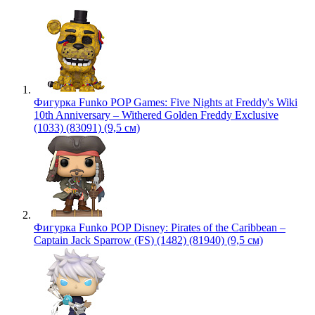
Фигурка Funko POP Games: Five Nights at Freddy's Wiki
10th Anniversary – Withered Golden Freddy Exclusive
(1033) (83091) (9,5 см)
Фигурка Funko POP Disney: Pirates of the Caribbean –
Captain Jack Sparrow (FS) (1482) (81940) (9,5 см)