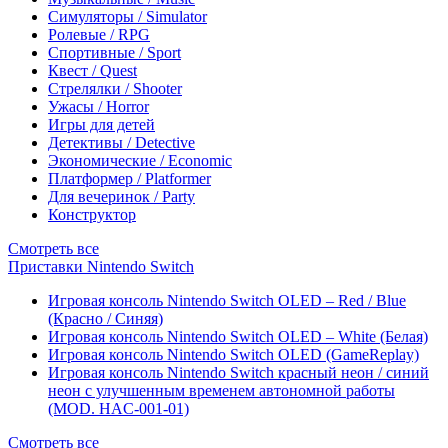
Симуляторы / Simulator
Ролевые / RPG
Спортивные / Sport
Квест / Quest
Стрелялки / Shooter
Ужасы / Horror
Игры для детей
Детективы / Detective
Экономические / Economic
Платформер / Platformer
Для вечеринок / Party
Конструктор
Смотреть все
Приставки Nintendo Switch
Игровая консоль Nintendo Switch OLED – Red / Blue
(Красно / Синяя)
Игровая консоль Nintendo Switch OLED – White (Белая)
Игровая консоль Nintendo Switch OLED (GameReplay)
Игровая консоль Nintendo Switch красный неон / синий
неон с улучшенным временем автономной работы
(MOD. HAC-001-01)
Смотреть все