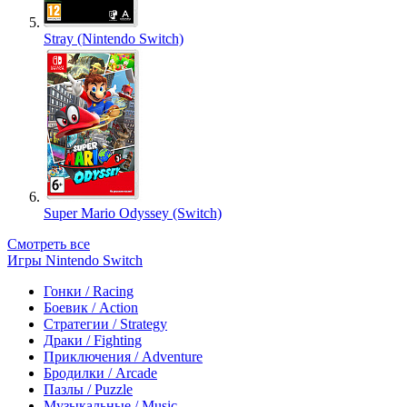
Stray (Nintendo Switch)
Super Mario Odyssey (Switch)
Смотреть все
Игры Nintendo Switch
Гонки / Racing
Боевик / Action
Стратегии / Strategy
Драки / Fighting
Приключения / Adventure
Бродилки / Arcade
Пазлы / Puzzle
Музыкальные / Music