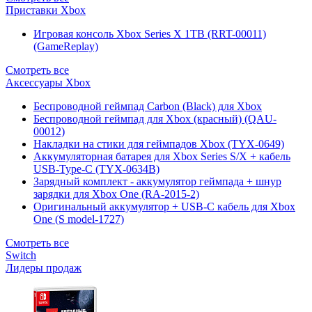
Приставки Xbox
Игровая консоль Xbox Series X 1TB (RRT-00011)
(GameReplay)
Смотреть все
Аксессуары Xbox
Беспроводной геймпад Carbon (Black) для Xbox
Беспроводной геймпад для Xbox (красный) (QAU-
00012)
Накладки на стики для геймпадов Xbox (TYX-0649)
Аккумуляторная батарея для Xbox Series S/X + кабель
USB-Type-C (TYX-0634B)
Зарядный комплект - аккумулятор геймпада + шнур
зарядки для Xbox One (RA-2015-2)
Оригинальный аккумулятор + USB-C кабель для Xbox
One (S model-1727)
Смотреть все
Switch
Лидеры продаж