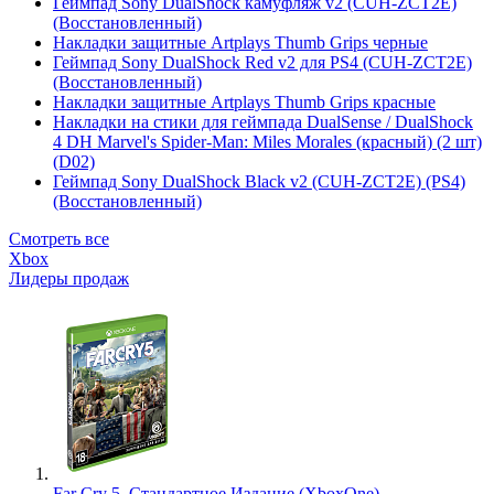
Геймпад Sony DualShock камуфляж v2 (CUH-ZCT2E)
(Восстановленный)
Накладки защитные Artplays Thumb Grips черные
Геймпад Sony DualShock Red v2 для PS4 (CUH-ZCT2E)
(Восстановленный)
Накладки защитные Artplays Thumb Grips красные
Накладки на стики для геймпада DualSense / DualShock
4 DH Marvel's Spider-Man: Miles Morales (красный) (2 шт)
(D02)
Геймпад Sony DualShock Black v2 (CUH-ZCT2E) (PS4)
(Восстановленный)
Смотреть все
Xbox
Лидеры продаж
Far Cry 5. Стандартное Издание (XboxOne)