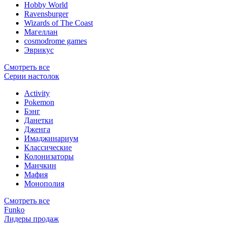
Hobby World
Ravensburger
Wizards of The Coast
Магеллан
сosmodrome games
Эврикус
Смотреть все
Серии настолок
Activity
Pokemon
Бэнг
Данетки
Дженга
Имаджинариум
Классические
Колонизаторы
Манчкин
Мафия
Монополия
Смотреть все
Funko
Лидеры продаж