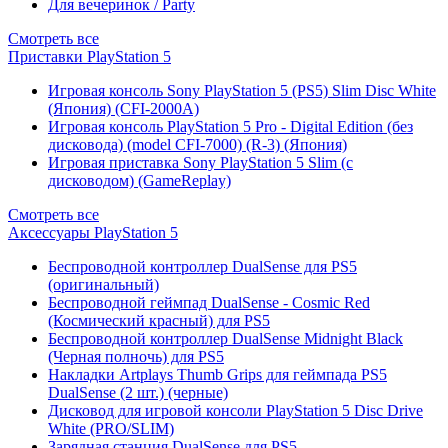
Для вечеринок / Party
Смотреть все
Приставки PlayStation 5
Игровая консоль Sony PlayStation 5 (PS5) Slim Disc White
(Япония) (CFI-2000A)
Игровая консоль PlayStation 5 Pro - Digital Edition (без
дисковода) (model CFI-7000) (R-3) (Япония)
Игровая приставка Sony PlayStation 5 Slim (с
дисководом) (GameReplay)
Смотреть все
Аксессуары PlayStation 5
Беспроводной контроллер DualSense для PS5
(оригинальный)
Беспроводной геймпад DualSense - Cosmic Red
(Космический красный) для PS5
Беспроводной контроллер DualSense Midnight Black
(Черная полночь) для PS5
Накладки Artplays Thumb Grips для геймпада PS5
DualSense (2 шт.) (черные)
Дисковод для игровой консоли PlayStation 5 Disc Drive
White (PRO/SLIM)
Зарядная станция DualSense для PS5