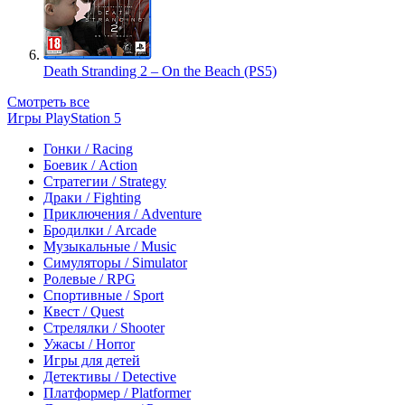
Death Stranding 2 – On the Beach (PS5)
Смотреть все
Игры PlayStation 5
Гонки / Racing
Боевик / Action
Стратегии / Strategy
Драки / Fighting
Приключения / Adventure
Бродилки / Arcade
Музыкальные / Music
Симуляторы / Simulator
Ролевые / RPG
Спортивные / Sport
Квест / Quest
Стрелялки / Shooter
Ужасы / Horror
Игры для детей
Детективы / Detective
Платформер / Platformer