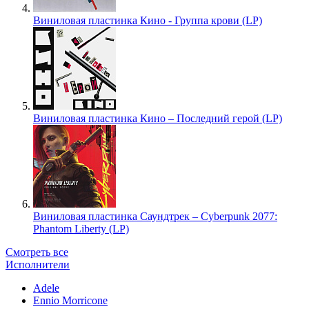
Виниловая пластинка Кино - Группа крови (LP)
Виниловая пластинка Кино – Последний герой (LP)
Виниловая пластинка Саундтрек – Cyberpunk 2077:
Phantom Liberty (LP)
Смотреть все
Исполнители
Adele
Ennio Morricone