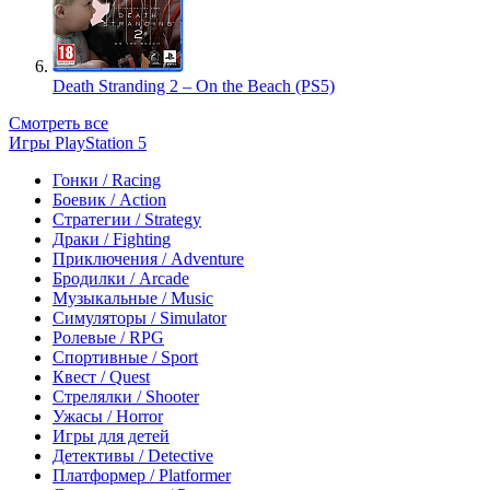
Death Stranding 2 – On the Beach (PS5)
Смотреть все
Игры PlayStation 5
Гонки / Racing
Боевик / Action
Стратегии / Strategy
Драки / Fighting
Приключения / Adventure
Бродилки / Arcade
Музыкальные / Music
Симуляторы / Simulator
Ролевые / RPG
Спортивные / Sport
Квест / Quest
Стрелялки / Shooter
Ужасы / Horror
Игры для детей
Детективы / Detective
Платформер / Platformer