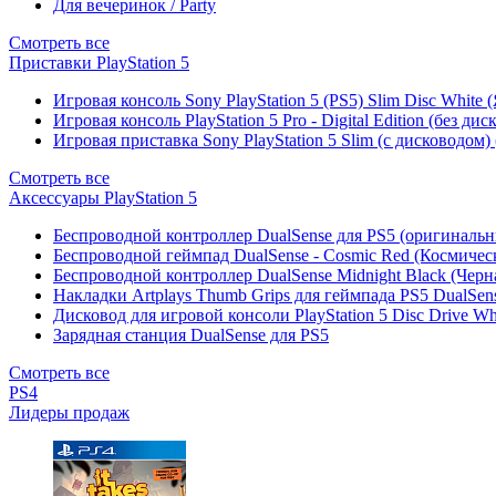
Для вечеринок / Party
Смотреть все
Приставки PlayStation 5
Игровая консоль Sony PlayStation 5 (PS5) Slim Disc White
Игровая консоль PlayStation 5 Pro - Digital Edition (без ди
Игровая приставка Sony PlayStation 5 Slim (с дисководом)
Смотреть все
Аксессуары PlayStation 5
Беспроводной контроллер DualSense для PS5 (оригиналь
Беспроводной геймпад DualSense - Cosmic Red (Космичес
Беспроводной контроллер DualSense Midnight Black (Черн
Накладки Artplays Thumb Grips для геймпада PS5 DualSens
Дисковод для игровой консоли PlayStation 5 Disc Drive W
Зарядная станция DualSense для PS5
Смотреть все
PS4
Лидеры продаж