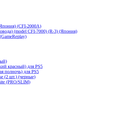
 (Япония) (CFI-2000A)
сковода) (model CFI-7000) (R-3) (Япония)
 (GameReplay)
ный)
кий красный) для PS5
ая полночь) для PS5
e (2 шт.) (черные)
hite (PRO/SLIM)