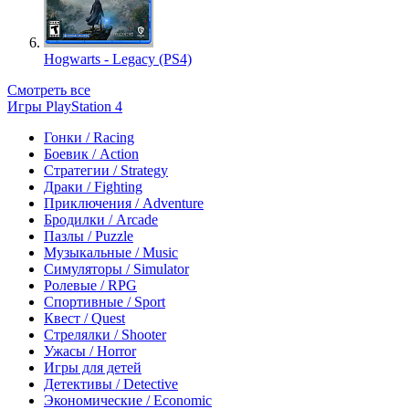
Hogwarts - Legacy (PS4)
Смотреть все
Игры PlayStation 4
Гонки / Racing
Боевик / Action
Стратегии / Strategy
Драки / Fighting
Приключения / Adventure
Бродилки / Arcade
Пазлы / Puzzle
Музыкальные / Music
Симуляторы / Simulator
Ролевые / RPG
Спортивные / Sport
Квест / Quest
Стрелялки / Shooter
Ужасы / Horror
Игры для детей
Детективы / Detective
Экономические / Economic