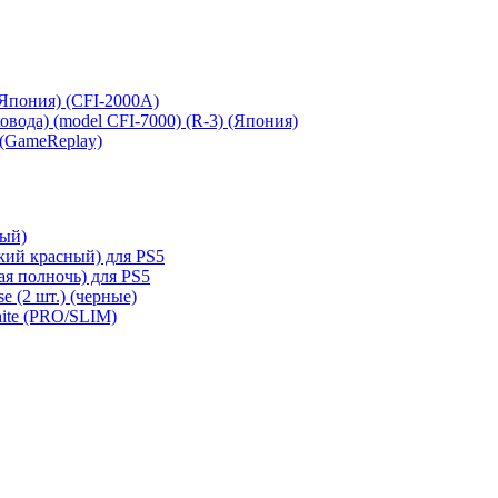
 (Япония) (CFI-2000A)
сковода) (model CFI-7000) (R-3) (Япония)
 (GameReplay)
ный)
кий красный) для PS5
ая полночь) для PS5
e (2 шт.) (черные)
hite (PRO/SLIM)