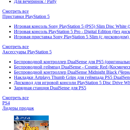
Для вечеринок / Party
Смотреть все
Приставки PlayStation 5
Игровая консоль Sony PlayStation 5 (PS5) Slim Disc White
Игровая консоль PlayStation 5 Pro - Digital Edition (без ди
Игровая приставка Sony PlayStation 5 Slim (с дисководом)
Смотреть все
Аксессуары PlayStation 5
Беспроводной контроллер DualSense для PS5 (оригиналь
Беспроводной геймпад DualSense - Cosmic Red (Космичес
Беспроводной контроллер DualSense Midnight Black (Черн
Накладки Artplays Thumb Grips для геймпада PS5 DualSens
Дисковод для игровой консоли PlayStation 5 Disc Drive W
Зарядная станция DualSense для PS5
Смотреть все
PS4
Лидеры продаж