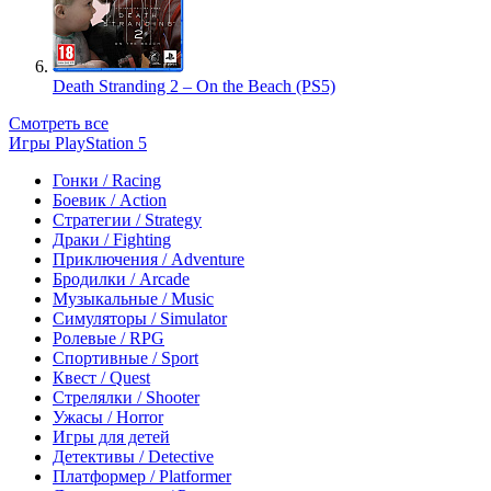
Death Stranding 2 – On the Beach (PS5)
Смотреть все
Игры PlayStation 5
Гонки / Racing
Боевик / Action
Стратегии / Strategy
Драки / Fighting
Приключения / Adventure
Бродилки / Arcade
Музыкальные / Music
Симуляторы / Simulator
Ролевые / RPG
Спортивные / Sport
Квест / Quest
Стрелялки / Shooter
Ужасы / Horror
Игры для детей
Детективы / Detective
Платформер / Platformer