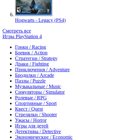
Hogwarts - Legacy (PS4)
Смотреть все
Игры PlayStation 4
Гонки / Racing
Боевик / Action
Стратегии / Strategy
Драки / Fighting
Приключения / Adventure
Бродилки / Arcade
Пазлы / Puzzle
Музыкальные / Music
Симуляторы / Simulator
Ролевые / RPG
Спортивные / Sport
Квест / Quest
Стрелялки / Shooter
Ужасы / Horror
Игры для детей
Детективы / Detective
Экономические / Economic