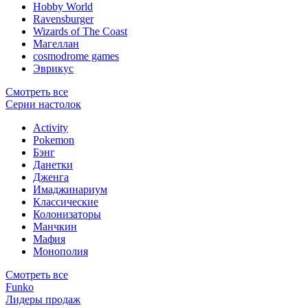
Hobby World
Ravensburger
Wizards of The Coast
Магеллан
сosmodrome games
Эврикус
Смотреть все
Серии настолок
Activity
Pokemon
Бэнг
Данетки
Дженга
Имаджинариум
Классические
Колонизаторы
Манчкин
Мафия
Монополия
Смотреть все
Funko
Лидеры продаж