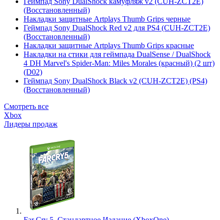
Геймпад Sony DualShock камуфляж v2 (CUH-ZCT2E)
(Восстановленный)
Накладки защитные Artplays Thumb Grips черные
Геймпад Sony DualShock Red v2 для PS4 (CUH-ZCT2E)
(Восстановленный)
Накладки защитные Artplays Thumb Grips красные
Накладки на стики для геймпада DualSense / DualShock
4 DH Marvel's Spider-Man: Miles Morales (красный) (2 шт)
(D02)
Геймпад Sony DualShock Black v2 (CUH-ZCT2E) (PS4)
(Восстановленный)
Смотреть все
Xbox
Лидеры продаж
Far Cry 5. Стандартное Издание (XboxOne)