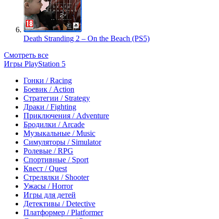
Death Stranding 2 – On the Beach (PS5)
Смотреть все
Игры PlayStation 5
Гонки / Racing
Боевик / Action
Стратегии / Strategy
Драки / Fighting
Приключения / Adventure
Бродилки / Arcade
Музыкальные / Music
Симуляторы / Simulator
Ролевые / RPG
Спортивные / Sport
Квест / Quest
Стрелялки / Shooter
Ужасы / Horror
Игры для детей
Детективы / Detective
Платформер / Platformer