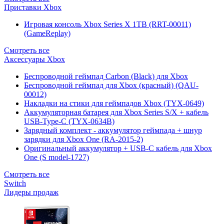
Приставки Xbox
Игровая консоль Xbox Series X 1TB (RRT-00011)
(GameReplay)
Смотреть все
Аксессуары Xbox
Беспроводной геймпад Carbon (Black) для Xbox
Беспроводной геймпад для Xbox (красный) (QAU-
00012)
Накладки на стики для геймпадов Xbox (TYX-0649)
Аккумуляторная батарея для Xbox Series S/X + кабель
USB-Type-C (TYX-0634B)
Зарядный комплект - аккумулятор геймпада + шнур
зарядки для Xbox One (RA-2015-2)
Оригинальный аккумулятор + USB-C кабель для Xbox
One (S model-1727)
Смотреть все
Switch
Лидеры продаж