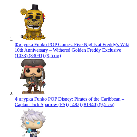
Фигурка Funko POP Games: Five Nights at Freddy's Wiki
10th Anniversary – Withered Golden Freddy Exclusive
(1033) (83091) (9,5 см)
Фигурка Funko POP Disney: Pirates of the Caribbean –
Captain Jack Sparrow (FS) (1482) (81940) (9,5 см)