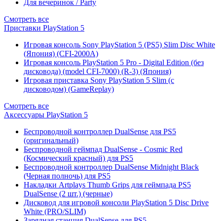
Для вечеринок / Party
Смотреть все
Приставки PlayStation 5
Игровая консоль Sony PlayStation 5 (PS5) Slim Disc White
(Япония) (CFI-2000A)
Игровая консоль PlayStation 5 Pro - Digital Edition (без
дисковода) (model CFI-7000) (R-3) (Япония)
Игровая приставка Sony PlayStation 5 Slim (с
дисководом) (GameReplay)
Смотреть все
Аксессуары PlayStation 5
Беспроводной контроллер DualSense для PS5
(оригинальный)
Беспроводной геймпад DualSense - Cosmic Red
(Космический красный) для PS5
Беспроводной контроллер DualSense Midnight Black
(Черная полночь) для PS5
Накладки Artplays Thumb Grips для геймпада PS5
DualSense (2 шт.) (черные)
Дисковод для игровой консоли PlayStation 5 Disc Drive
White (PRO/SLIM)
Зарядная станция DualSense для PS5