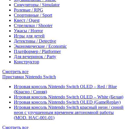
Симуляторы / Simulator
Ролевые / RPG
Спортивные / Sport
Квест / Quest
Стрелялки / Shooter
Ужасы / Horror
Игры для детей
Детективы / Detective
Экономические / Economic
Платформер / Platformer
Для вечеринок / Party
Конструктор
Смотреть все
Приставки Nintendo Switch
Игровая консоль Nintendo Switch OLED – Red / Blue
(Красно / Синяя)
Игровая консоль Nintendo Switch OLED – White (Белая)
Игровая консоль Nintendo Switch OLED (GameReplay)
Игровая консоль Nintendo Switch красный неон / синий
неон с улучшенным временем автономной работы
(MOD. HAC-001-01)
Смотреть все