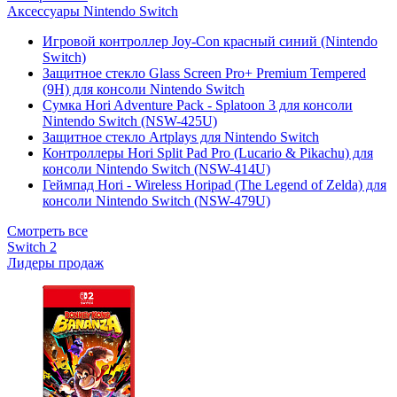
Аксессуары Nintendo Switch
Игровой контроллер Joy-Con красный синий (Nintendo
Switch)
Защитное стекло Glass Screen Pro+ Premium Tempered
(9H) для консоли Nintendo Switch
Сумка Hori Adventure Pack - Splatoon 3 для консоли
Nintendo Switch (NSW-425U)
Защитное стекло Artplays для Nintendo Switch
Контроллеры Hori Split Pad Pro (Lucario & Pikachu) для
консоли Nintendo Switch (NSW-414U)
Геймпад Hori - Wireless Horipad (The Legend of Zelda) для
консоли Nintendo Switch (NSW-479U)
Смотреть все
Switch 2
Лидеры продаж