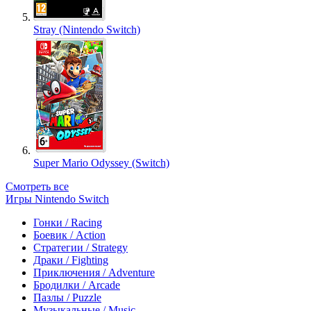
Stray (Nintendo Switch)
Super Mario Odyssey (Switch)
Смотреть все
Игры Nintendo Switch
Гонки / Racing
Боевик / Action
Стратегии / Strategy
Драки / Fighting
Приключения / Adventure
Бродилки / Arcade
Пазлы / Puzzle
Музыкальные / Music