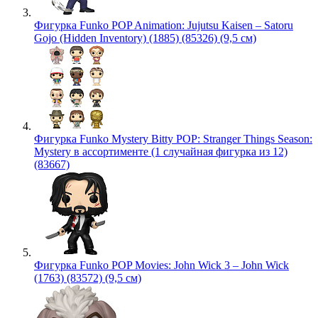
Фигурка Funko POP Animation: Jujutsu Kaisen – Satoru
Gojo (Hidden Inventory) (1885) (85326) (9,5 см)
Фигурка Funko Mystery Bitty POP: Stranger Things Season:
Mystery в ассортименте (1 случайная фигурка из 12)
(83667)
Фигурка Funko POP Movies: John Wick 3 – John Wick
(1763) (83572) (9,5 см)