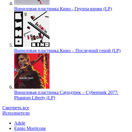
Виниловая пластинка Кино - Группа крови (LP)
Виниловая пластинка Кино – Последний герой (LP)
Виниловая пластинка Саундтрек – Cyberpunk 2077:
Phantom Liberty (LP)
Смотреть все
Исполнители
Adele
Ennio Morricone