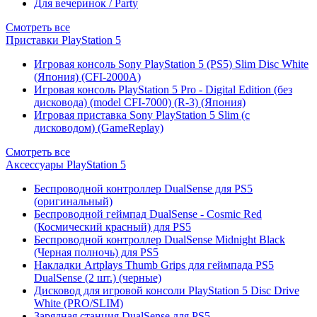
Для вечеринок / Party
Смотреть все
Приставки PlayStation 5
Игровая консоль Sony PlayStation 5 (PS5) Slim Disc White
(Япония) (CFI-2000A)
Игровая консоль PlayStation 5 Pro - Digital Edition (без
дисковода) (model CFI-7000) (R-3) (Япония)
Игровая приставка Sony PlayStation 5 Slim (с
дисководом) (GameReplay)
Смотреть все
Аксессуары PlayStation 5
Беспроводной контроллер DualSense для PS5
(оригинальный)
Беспроводной геймпад DualSense - Cosmic Red
(Космический красный) для PS5
Беспроводной контроллер DualSense Midnight Black
(Черная полночь) для PS5
Накладки Artplays Thumb Grips для геймпада PS5
DualSense (2 шт.) (черные)
Дисковод для игровой консоли PlayStation 5 Disc Drive
White (PRO/SLIM)
Зарядная станция DualSense для PS5