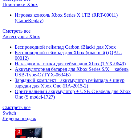
Приставки Xbox
Игровая консоль Xbox Series X 1TB (RRT-00011)
(GameReplay)
Смотреть все
Аксессуары Xbox
Беспроводной геймпад Carbon (Black) для Xbox
Беспроводной геймпад для Xbox (красный) (QAU-
00012)
Накладки на стики для геймпадов Xbox (TYX-0649)
Аккумуляторная батарея для Xbox Series S/X + кабель
USB-Type-C (TYX-0634B)
Зарядный комплект - аккумулятор геймпада + шнур
зарядки для Xbox One (RA-2015-2)
Оригинальный аккумулятор + USB-C кабель для Xbox
One (S model-1727)
Смотреть все
Switch
Лидеры продаж