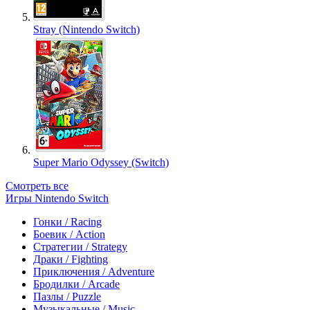
Stray (Nintendo Switch)
Super Mario Odyssey (Switch)
Смотреть все
Игры Nintendo Switch
Гонки / Racing
Боевик / Action
Стратегии / Strategy
Драки / Fighting
Приключения / Adventure
Бродилки / Arcade
Пазлы / Puzzle
Музыкальные / Music