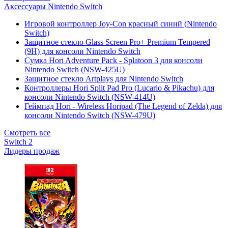
Аксессуары Nintendo Switch
Игровой контроллер Joy-Con красный синий (Nintendo
Switch)
Защитное стекло Glass Screen Pro+ Premium Tempered
(9H) для консоли Nintendo Switch
Сумка Hori Adventure Pack - Splatoon 3 для консоли
Nintendo Switch (NSW-425U)
Защитное стекло Artplays для Nintendo Switch
Контроллеры Hori Split Pad Pro (Lucario & Pikachu) для
консоли Nintendo Switch (NSW-414U)
Геймпад Hori - Wireless Horipad (The Legend of Zelda) для
консоли Nintendo Switch (NSW-479U)
Смотреть все
Switch 2
Лидеры продаж