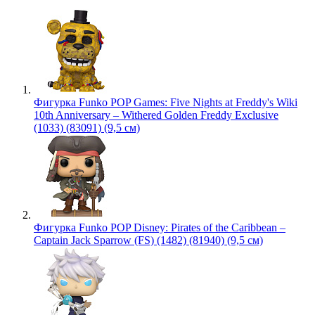
Фигурка Funko POP Games: Five Nights at Freddy's Wiki
10th Anniversary – Withered Golden Freddy Exclusive
(1033) (83091) (9,5 см)
Фигурка Funko POP Disney: Pirates of the Caribbean –
Captain Jack Sparrow (FS) (1482) (81940) (9,5 см)