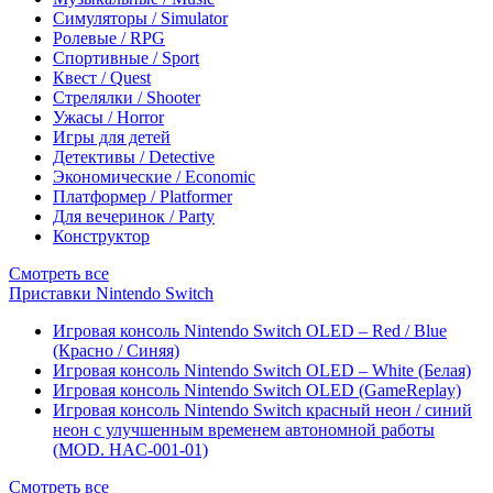
Симуляторы / Simulator
Ролевые / RPG
Спортивные / Sport
Квест / Quest
Стрелялки / Shooter
Ужасы / Horror
Игры для детей
Детективы / Detective
Экономические / Economic
Платформер / Platformer
Для вечеринок / Party
Конструктор
Смотреть все
Приставки Nintendo Switch
Игровая консоль Nintendo Switch OLED – Red / Blue
(Красно / Синяя)
Игровая консоль Nintendo Switch OLED – White (Белая)
Игровая консоль Nintendo Switch OLED (GameReplay)
Игровая консоль Nintendo Switch красный неон / синий
неон с улучшенным временем автономной работы
(MOD. HAC-001-01)
Смотреть все