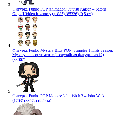
Фигурка Funko POP Animation: Jujutsu Kaisen – Satoru
Gojo (Hidden Inventory) (1885) (85326) (9,5 см)
Фигурка Funko Mystery Bitty POP: Stranger Things Season:
Mystery в ассортименте (1 случайная фигурка из 12)
(83667)
Фигурка Funko POP Movies: John Wick 3 – John Wick
(1763) (83572) (9,5 см)