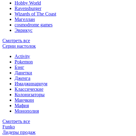
Hobby World
Ravensburger
Wizards of The Coast
Магеллан
сosmodrome games
Эврикус
Смотреть все
Серии настолок
Activity
Pokemon
Бэнг
Данетки
Дженга
Имаджинариум
Классические
Колонизаторы
Манчкин
Мафия
Монополия
Смотреть все
Funko
Лидеры продаж