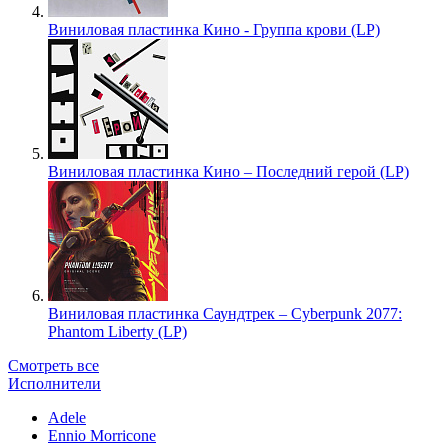
Виниловая пластинка Кино - Группа крови (LP)
Виниловая пластинка Кино – Последний герой (LP)
Виниловая пластинка Саундтрек – Cyberpunk 2077:
Phantom Liberty (LP)
Смотреть все
Исполнители
Adele
Ennio Morricone