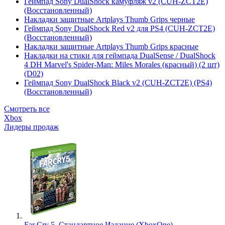
Геймпад Sony DualShock камуфляж v2 (CUH-ZCT2E)
(Восстановленный)
Накладки защитные Artplays Thumb Grips черные
Геймпад Sony DualShock Red v2 для PS4 (CUH-ZCT2E)
(Восстановленный)
Накладки защитные Artplays Thumb Grips красные
Накладки на стики для геймпада DualSense / DualShock
4 DH Marvel's Spider-Man: Miles Morales (красный) (2 шт)
(D02)
Геймпад Sony DualShock Black v2 (CUH-ZCT2E) (PS4)
(Восстановленный)
Смотреть все
Xbox
Лидеры продаж
Far Cry 5. Стандартное Издание (XboxOne)