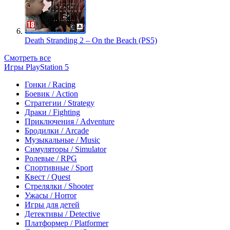
Death Stranding 2 – On the Beach (PS5)
Смотреть все
Игры PlayStation 5
Гонки / Racing
Боевик / Action
Стратегии / Strategy
Драки / Fighting
Приключения / Adventure
Бродилки / Arcade
Музыкальные / Music
Симуляторы / Simulator
Ролевые / RPG
Спортивные / Sport
Квест / Quest
Стрелялки / Shooter
Ужасы / Horror
Игры для детей
Детективы / Detective
Платформер / Platformer