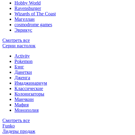
Hobby World
Ravensburger
Wizards of The Coast
Магеллан
сosmodrome games
Эврикус
Смотреть все
Серии настолок
Activity
Pokemon
Бэнг
Данетки
Дженга
Имаджинариум
Классические
Колонизаторы
Манчкин
Мафия
Монополия
Смотреть все
Funko
Лидеры продаж