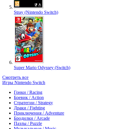
Stray (Nintendo Switch)
Super Mario Odyssey (Switch)
Смотреть все
Игры Nintendo Switch
Гонки / Racing
Боевик / Action
Стратегии / Strategy
Драки / Fighting
Приключения / Adventure
Бродилки / Arcade
Пазлы / Puzzle
Музыкальные / Music