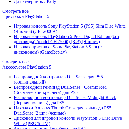
Для вечеринок / Party
Смотреть все
Приставки PlayStation 5
Игровая консоль Sony PlayStation 5 (PS5) Slim Disc White
(Япония) (CFI-2000A)
Игровая консоль PlayStation 5 Pro - Digital Edition (без
дисковода) (model CFI-7000) (R-3) (Япония)
Игровая приставка Sony PlayStation 5 Slim (с
дисководом) (GameReplay)
Смотреть все
Аксессуары PlayStation 5
Беспроводной контроллер DualSense для PS5
(оригинальный)
Беспроводной геймпад DualSense - Cosmic Red
(Космический красный) для PS5
Беспроводной контроллер DualSense Midnight Black
(Черная полночь) для PS5
Накладки Artplays Thumb Grips для геймпада PS5
DualSense (2 шт.) (черные)
Дисковод для игровой консоли PlayStation 5 Disc Drive
White (PRO/SLIM)
Зарядная станция DualSense для PS5