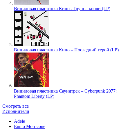
Виниловая пластинка Кино - Группа крови (LP)
Виниловая пластинка Кино – Последний герой (LP)
Виниловая пластинка Саундтрек – Cyberpunk 2077:
Phantom Liberty (LP)
Смотреть все
Исполнители
Adele
Ennio Morricone