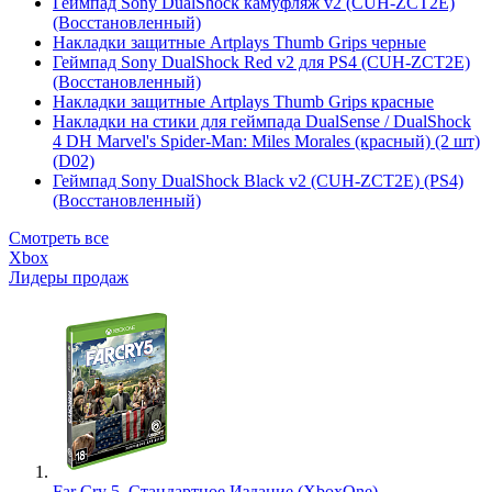
Геймпад Sony DualShock камуфляж v2 (CUH-ZCT2E)
(Восстановленный)
Накладки защитные Artplays Thumb Grips черные
Геймпад Sony DualShock Red v2 для PS4 (CUH-ZCT2E)
(Восстановленный)
Накладки защитные Artplays Thumb Grips красные
Накладки на стики для геймпада DualSense / DualShock
4 DH Marvel's Spider-Man: Miles Morales (красный) (2 шт)
(D02)
Геймпад Sony DualShock Black v2 (CUH-ZCT2E) (PS4)
(Восстановленный)
Смотреть все
Xbox
Лидеры продаж
Far Cry 5. Стандартное Издание (XboxOne)