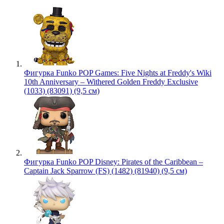
Фигурка Funko POP Games: Five Nights at Freddy's Wiki
10th Anniversary – Withered Golden Freddy Exclusive
(1033) (83091) (9,5 см)
Фигурка Funko POP Disney: Pirates of the Caribbean –
Captain Jack Sparrow (FS) (1482) (81940) (9,5 см)