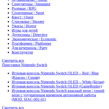
Симуляторы / Simulator
Ролевые / RPG
Спортивные / Sport
Квест / Quest
Стрелялки / Shooter
Ужасы / Horror
Игры для детей
Детективы / Detective
Экономические / Economic
Платформер / Platformer
Для вечеринок / Party
Конструктор
Смотреть все
Приставки Nintendo Switch
Игровая консоль Nintendo Switch OLED – Red / Blue
(Красно / Синяя)
Игровая консоль Nintendo Switch OLED – White (Белая)
Игровая консоль Nintendo Switch OLED (GameReplay)
Игровая консоль Nintendo Switch красный неон / синий
неон с улучшенным временем автономной работы
(MOD. HAC-001-01)
Смотреть все