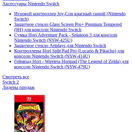
Аксессуары Nintendo Switch
Игровой контроллер Joy-Con красный синий (Nintendo
Switch)
Защитное стекло Glass Screen Pro+ Premium Tempered
(9H) для консоли Nintendo Switch
Сумка Hori Adventure Pack - Splatoon 3 для консоли
Nintendo Switch (NSW-425U)
Защитное стекло Artplays для Nintendo Switch
Контроллеры Hori Split Pad Pro (Lucario & Pikachu) для
консоли Nintendo Switch (NSW-414U)
Геймпад Hori - Wireless Horipad (The Legend of Zelda) для
консоли Nintendo Switch (NSW-479U)
Смотреть все
Switch 2
Лидеры продаж