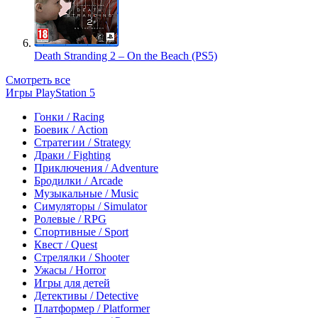
Death Stranding 2 – On the Beach (PS5)
Смотреть все
Игры PlayStation 5
Гонки / Racing
Боевик / Action
Стратегии / Strategy
Драки / Fighting
Приключения / Adventure
Бродилки / Arcade
Музыкальные / Music
Симуляторы / Simulator
Ролевые / RPG
Спортивные / Sport
Квест / Quest
Стрелялки / Shooter
Ужасы / Horror
Игры для детей
Детективы / Detective
Платформер / Platformer