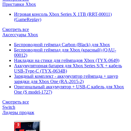
Приставки Xbox
Игровая консоль Xbox Series X 1TB (RRT-00011)
(GameReplay)
Смотреть все
Аксессуары Xbox
Беспроводной геймпад Carbon (Black) для Xbox
Беспроводной геймпад для Xbox (красный) (QAU-
00012)
Накладки на стики для геймпадов Xbox (TYX-0649)
Аккумуляторная батарея для Xbox Series S/X + кабель
USB-Type-C (TYX-0634B)
Зарядный комплект - аккумулятор геймпада + шнур
зарядки для Xbox One (RA-2015-2)
Оригинальный аккумулятор + USB-C кабель для Xbox
One (S model-1727)
Смотреть все
Switch
Лидеры продаж