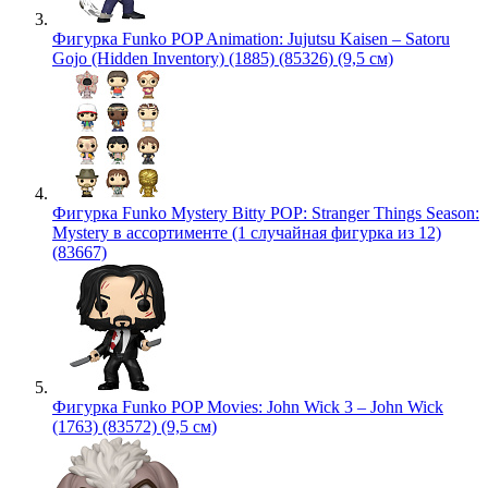
Фигурка Funko POP Animation: Jujutsu Kaisen – Satoru
Gojo (Hidden Inventory) (1885) (85326) (9,5 см)
Фигурка Funko Mystery Bitty POP: Stranger Things Season:
Mystery в ассортименте (1 случайная фигурка из 12)
(83667)
Фигурка Funko POP Movies: John Wick 3 – John Wick
(1763) (83572) (9,5 см)