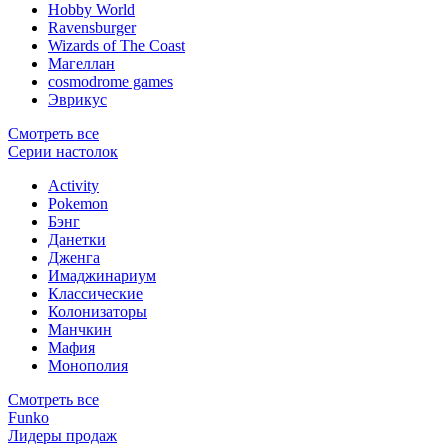
Hobby World
Ravensburger
Wizards of The Coast
Магеллан
сosmodrome games
Эврикус
Смотреть все
Серии настолок
Activity
Pokemon
Бэнг
Данетки
Дженга
Имаджинариум
Классические
Колонизаторы
Манчкин
Мафия
Монополия
Смотреть все
Funko
Лидеры продаж