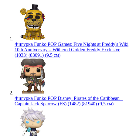
Фигурка Funko POP Games: Five Nights at Freddy's Wiki
10th Anniversary – Withered Golden Freddy Exclusive
(1033) (83091) (9,5 см)
Фигурка Funko POP Disney: Pirates of the Caribbean –
Captain Jack Sparrow (FS) (1482) (81940) (9,5 см)