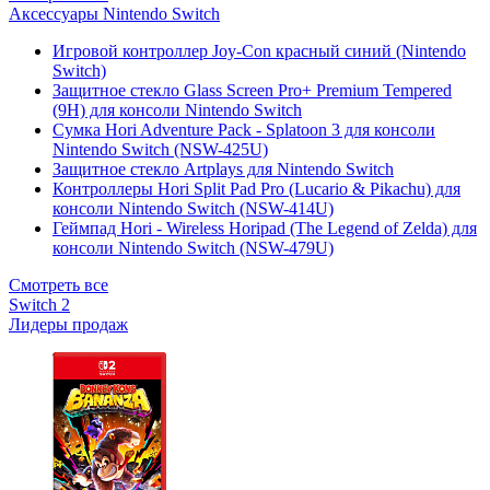
Аксессуары Nintendo Switch
Игровой контроллер Joy-Con красный синий (Nintendo
Switch)
Защитное стекло Glass Screen Pro+ Premium Tempered
(9H) для консоли Nintendo Switch
Сумка Hori Adventure Pack - Splatoon 3 для консоли
Nintendo Switch (NSW-425U)
Защитное стекло Artplays для Nintendo Switch
Контроллеры Hori Split Pad Pro (Lucario & Pikachu) для
консоли Nintendo Switch (NSW-414U)
Геймпад Hori - Wireless Horipad (The Legend of Zelda) для
консоли Nintendo Switch (NSW-479U)
Смотреть все
Switch 2
Лидеры продаж