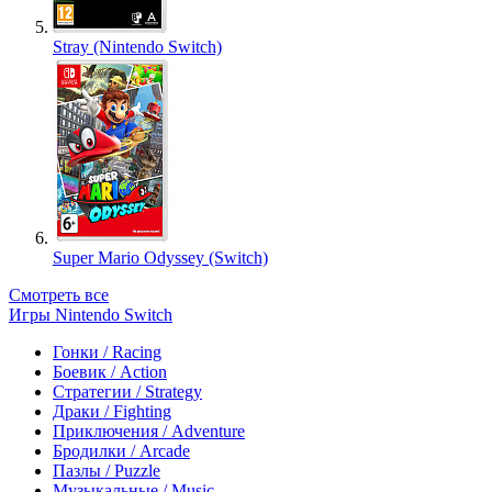
Stray (Nintendo Switch)
Super Mario Odyssey (Switch)
Смотреть все
Игры Nintendo Switch
Гонки / Racing
Боевик / Action
Стратегии / Strategy
Драки / Fighting
Приключения / Adventure
Бродилки / Arcade
Пазлы / Puzzle
Музыкальные / Music