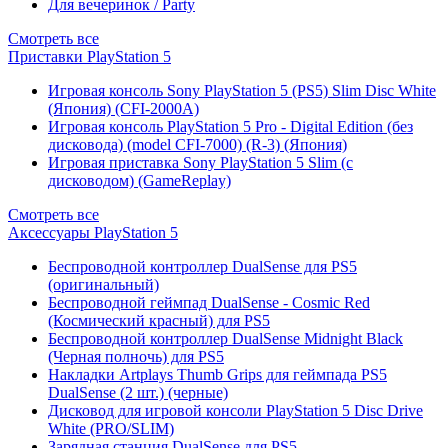
Для вечеринок / Party
Смотреть все
Приставки PlayStation 5
Игровая консоль Sony PlayStation 5 (PS5) Slim Disc White
(Япония) (CFI-2000A)
Игровая консоль PlayStation 5 Pro - Digital Edition (без
дисковода) (model CFI-7000) (R-3) (Япония)
Игровая приставка Sony PlayStation 5 Slim (с
дисководом) (GameReplay)
Смотреть все
Аксессуары PlayStation 5
Беспроводной контроллер DualSense для PS5
(оригинальный)
Беспроводной геймпад DualSense - Cosmic Red
(Космический красный) для PS5
Беспроводной контроллер DualSense Midnight Black
(Черная полночь) для PS5
Накладки Artplays Thumb Grips для геймпада PS5
DualSense (2 шт.) (черные)
Дисковод для игровой консоли PlayStation 5 Disc Drive
White (PRO/SLIM)
Зарядная станция DualSense для PS5