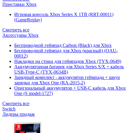
Приставки Xbox
Игровая консоль Xbox Series X 1TB (RRT-00011)
(GameReplay)
Смотреть все
Аксессуары Xbox
Беспроводной геймпад Carbon (Black) для Xbox
Беспроводной геймпад для Xbox (красный) (QAU-
00012)
Накладки на стики для геймпадов Xbox (TYX-0649)
Аккумуляторная батарея для Xbox Series S/X + кабель
USB-Type-C (TYX-0634B)
Зарядный комплект - аккумулятор геймпада + шнур
зарядки для Xbox One (RA-2015-2)
Оригинальный аккумулятор + USB-C кабель для Xbox
One (S model-1727)
Смотреть все
Switch
Лидеры продаж