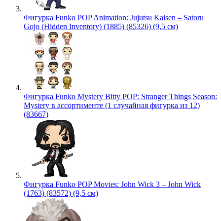
Фигурка Funko POP Animation: Jujutsu Kaisen – Satoru
Gojo (Hidden Inventory) (1885) (85326) (9,5 см)
Фигурка Funko Mystery Bitty POP: Stranger Things Season:
Mystery в ассортименте (1 случайная фигурка из 12)
(83667)
Фигурка Funko POP Movies: John Wick 3 – John Wick
(1763) (83572) (9,5 см)