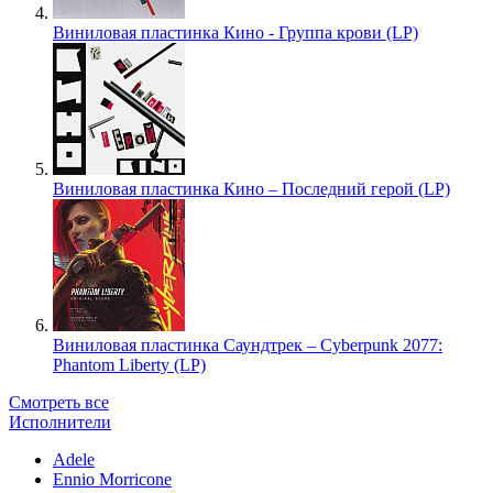
Виниловая пластинка Кино - Группа крови (LP)
Виниловая пластинка Кино – Последний герой (LP)
Виниловая пластинка Саундтрек – Cyberpunk 2077:
Phantom Liberty (LP)
Смотреть все
Исполнители
Adele
Ennio Morricone