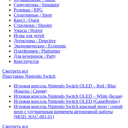
Симуляторы / Simulator
Ролевые / RPG
Спортивные / Sport
Квест / Quest
Стрелялки / Shooter
Ужасы / Horror
Игры для детей
Детективы / Detective
Экономические / Economic
Платформер / Platformer
Для вечеринок / Party
Конструктор
Смотреть все
Приставки Nintendo Switch
Игровая консоль Nintendo Switch OLED – Red / Blue
(Красно / Синяя)
Игровая консоль Nintendo Switch OLED – White (Белая)
Игровая консоль Nintendo Switch OLED (GameReplay)
Игровая консоль Nintendo Switch красный неон / синий
неон с улучшенным временем автономной работы
(MOD. HAC-001-01)
Смотреть все