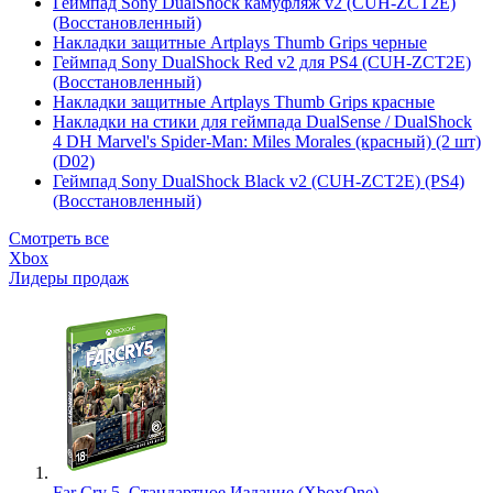
Геймпад Sony DualShock камуфляж v2 (CUH-ZCT2E)
(Восстановленный)
Накладки защитные Artplays Thumb Grips черные
Геймпад Sony DualShock Red v2 для PS4 (CUH-ZCT2E)
(Восстановленный)
Накладки защитные Artplays Thumb Grips красные
Накладки на стики для геймпада DualSense / DualShock
4 DH Marvel's Spider-Man: Miles Morales (красный) (2 шт)
(D02)
Геймпад Sony DualShock Black v2 (CUH-ZCT2E) (PS4)
(Восстановленный)
Смотреть все
Xbox
Лидеры продаж
Far Cry 5. Стандартное Издание (XboxOne)