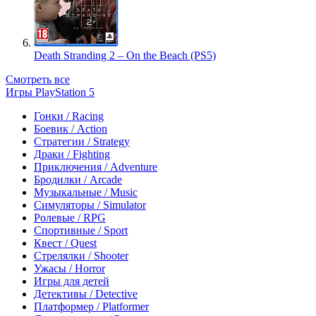
Death Stranding 2 – On the Beach (PS5)
Смотреть все
Игры PlayStation 5
Гонки / Racing
Боевик / Action
Стратегии / Strategy
Драки / Fighting
Приключения / Adventure
Бродилки / Arcade
Музыкальные / Music
Симуляторы / Simulator
Ролевые / RPG
Спортивные / Sport
Квест / Quest
Стрелялки / Shooter
Ужасы / Horror
Игры для детей
Детективы / Detective
Платформер / Platformer