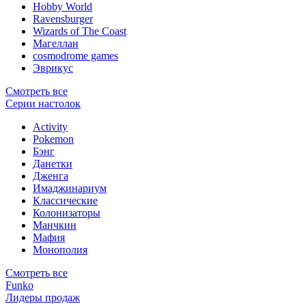
Hobby World
Ravensburger
Wizards of The Coast
Магеллан
сosmodrome games
Эврикус
Смотреть все
Серии настолок
Activity
Pokemon
Бэнг
Данетки
Дженга
Имаджинариум
Классические
Колонизаторы
Манчкин
Мафия
Монополия
Смотреть все
Funko
Лидеры продаж