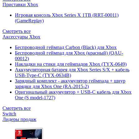
Приставки Xbox
Игровая консоль Xbox Series X 1TB (RRT-00011)
(GameReplay)
Смотреть все
Аксессуары Xbox
Беспроводной геймпад Carbon (Black) для Xbox
Беспроводной геймпад для Xbox (красный) (QAU-
00012)
Накладки на стики для геймпадов Xbox (TYX-0649)
Аккумуляторная батарея для Xbox Series S/X + кабель
USB-Type-C (TYX-0634B)
Зарядный комплект - аккумулятор геймпада + шнур
зарядки для Xbox One (RA-2015-2)
Оригинальный аккумулятор + USB-C кабель для Xbox
One (S model-1727)
Смотреть все
Switch
Лидеры продаж