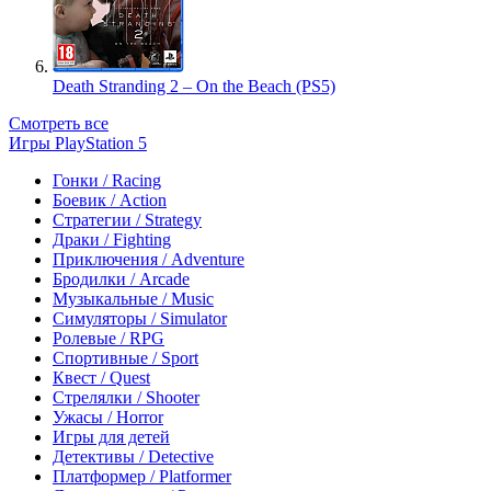
Death Stranding 2 – On the Beach (PS5)
Смотреть все
Игры PlayStation 5
Гонки / Racing
Боевик / Action
Стратегии / Strategy
Драки / Fighting
Приключения / Adventure
Бродилки / Arcade
Музыкальные / Music
Симуляторы / Simulator
Ролевые / RPG
Спортивные / Sport
Квест / Quest
Стрелялки / Shooter
Ужасы / Horror
Игры для детей
Детективы / Detective
Платформер / Platformer