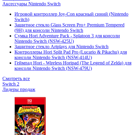
Аксессуары Nintendo Switch
Игровой контроллер Joy-Con красный синий (Nintendo
Switch)
Защитное стекло Glass Screen Pro+ Premium Tempered
(9H) для консоли Nintendo Switch
Сумка Hori Adventure Pack - Splatoon 3 для консоли
Nintendo Switch (NSW-425U)
Защитное стекло Artplays для Nintendo Switch
Контроллеры Hori Split Pad Pro (Lucario & Pikachu) для
консоли Nintendo Switch (NSW-414U)
Геймпад Hori - Wireless Horipad (The Legend of Zelda) для
консоли Nintendo Switch (NSW-479U)
Смотреть все
Switch 2
Лидеры продаж