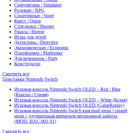
Симуляторы / Simulator
Ролевые / RPG
Спортивные / Sport
Квест / Quest
Стрелялки / Shooter
Ужасы / Horror
Игры для детей
Детективы / Detective
Экономические / Economic
Платформер / Platformer
Для вечеринок / Party
Конструктор
Смотреть все
Приставки Nintendo Switch
Игровая консоль Nintendo Switch OLED – Red / Blue
(Красно / Синяя)
Игровая консоль Nintendo Switch OLED – White (Белая)
Игровая консоль Nintendo Switch OLED (GameReplay)
Игровая консоль Nintendo Switch красный неон / синий
неон с улучшенным временем автономной работы
(MOD. HAC-001-01)
Смотреть все