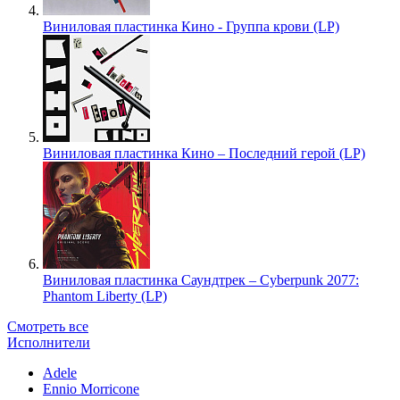
Виниловая пластинка Кино - Группа крови (LP)
Виниловая пластинка Кино – Последний герой (LP)
Виниловая пластинка Саундтрек – Cyberpunk 2077:
Phantom Liberty (LP)
Смотреть все
Исполнители
Adele
Ennio Morricone