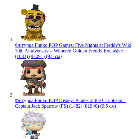
Фигурка Funko POP Games: Five Nights at Freddy's Wiki
10th Anniversary – Withered Golden Freddy Exclusive
(1033) (83091) (9,5 см)
Фигурка Funko POP Disney: Pirates of the Caribbean –
Captain Jack Sparrow (FS) (1482) (81940) (9,5 см)