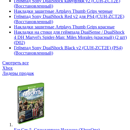
Геймпад Sony DualShock камуфляж v2 (CUH-ZCT2E)
(Восстановленный)
Накладки защитные Artplays Thumb Grips черные
Геймпад Sony DualShock Red v2 для PS4 (CUH-ZCT2E)
(Восстановленный)
Накладки защитные Artplays Thumb Grips красные
Накладки на стики для геймпада DualSense / DualShock
4 DH Marvel's Spider-Man: Miles Morales (красный) (2 шт)
(D02)
Геймпад Sony DualShock Black v2 (CUH-ZCT2E) (PS4)
(Восстановленный)
Смотреть все
Xbox
Лидеры продаж
Far Cry 5. Стандартное Издание (XboxOne)