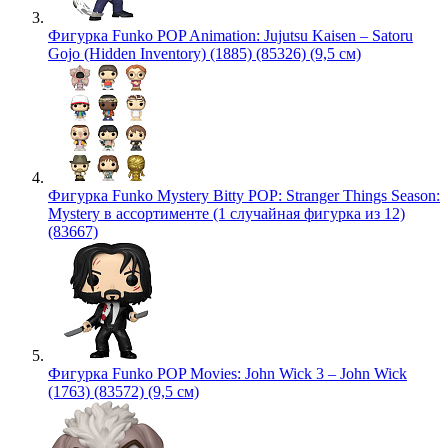
Фигурка Funko POP Animation: Jujutsu Kaisen – Satoru
Gojo (Hidden Inventory) (1885) (85326) (9,5 см)
Фигурка Funko Mystery Bitty POP: Stranger Things Season:
Mystery в ассортименте (1 случайная фигурка из 12)
(83667)
Фигурка Funko POP Movies: John Wick 3 – John Wick
(1763) (83572) (9,5 см)