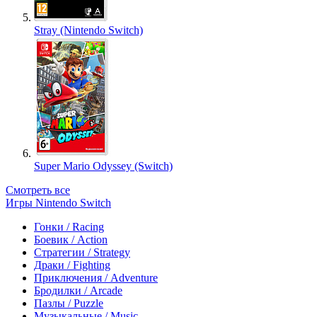
Stray (Nintendo Switch)
Super Mario Odyssey (Switch)
Смотреть все
Игры Nintendo Switch
Гонки / Racing
Боевик / Action
Стратегии / Strategy
Драки / Fighting
Приключения / Adventure
Бродилки / Arcade
Пазлы / Puzzle
Музыкальные / Music