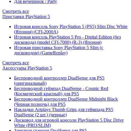
Для вечеринок / Party
Смотреть все
Приставки PlayStation 5
Игровая консоль Sony PlayStation 5 (PS5) Slim Disc White
(Япония) (CFI-2000A)
Игровая консоль PlayStation 5 Pro - Digital Edition (без
дисковода) (model CFI-7000) (R-3) (Япония)
Игровая приставка Sony PlayStation 5 Slim (с
дисководом) (GameReplay)
Смотреть все
Аксессуары PlayStation 5
Беспроводной контроллер DualSense для PS5
(оригинальный)
Беспроводной геймпад DualSense - Cosmic Red
(Космический красный) для PS5
Беспроводной контроллер DualSense Midnight Black
(Черная полночь) для PS5
Накладки Artplays Thumb Grips для геймпада PS5
DualSense (2 шт.) (черные)
Дисковод для игровой консоли PlayStation 5 Disc Drive
White (PRO/SLIM)
Зарядная станция DualSense для PS5