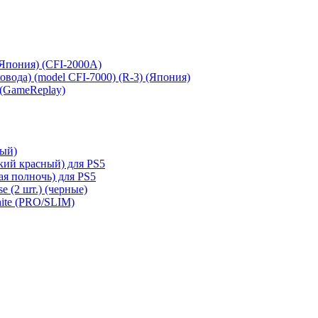
 (Япония) (CFI-2000A)
сковода) (model CFI-7000) (R-3) (Япония)
 (GameReplay)
ный)
кий красный) для PS5
ая полночь) для PS5
e (2 шт.) (черные)
hite (PRO/SLIM)