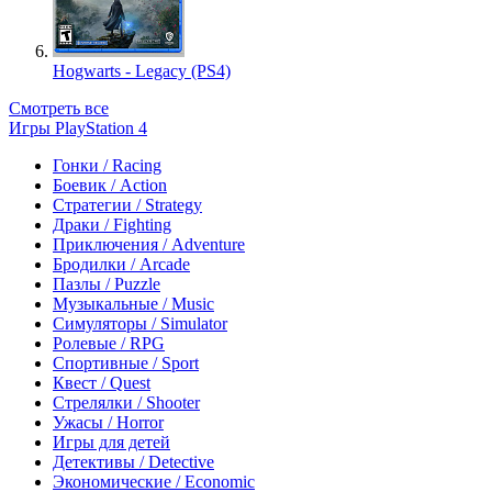
Hogwarts - Legacy (PS4)
Смотреть все
Игры PlayStation 4
Гонки / Racing
Боевик / Action
Стратегии / Strategy
Драки / Fighting
Приключения / Adventure
Бродилки / Arcade
Пазлы / Puzzle
Музыкальные / Music
Симуляторы / Simulator
Ролевые / RPG
Спортивные / Sport
Квест / Quest
Стрелялки / Shooter
Ужасы / Horror
Игры для детей
Детективы / Detective
Экономические / Economic