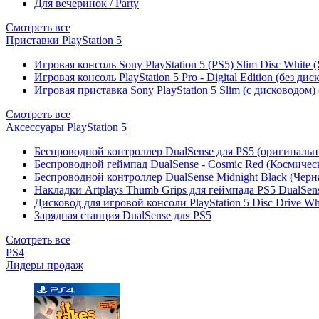
Для вечеринок / Party
Смотреть все
Приставки PlayStation 5
Игровая консоль Sony PlayStation 5 (PS5) Slim Disc White
Игровая консоль PlayStation 5 Pro - Digital Edition (без ди
Игровая приставка Sony PlayStation 5 Slim (с дисководом)
Смотреть все
Аксессуары PlayStation 5
Беспроводной контроллер DualSense для PS5 (оригиналь
Беспроводной геймпад DualSense - Cosmic Red (Космичес
Беспроводной контроллер DualSense Midnight Black (Черн
Накладки Artplays Thumb Grips для геймпада PS5 DualSens
Дисковод для игровой консоли PlayStation 5 Disc Drive W
Зарядная станция DualSense для PS5
Смотреть все
PS4
Лидеры продаж