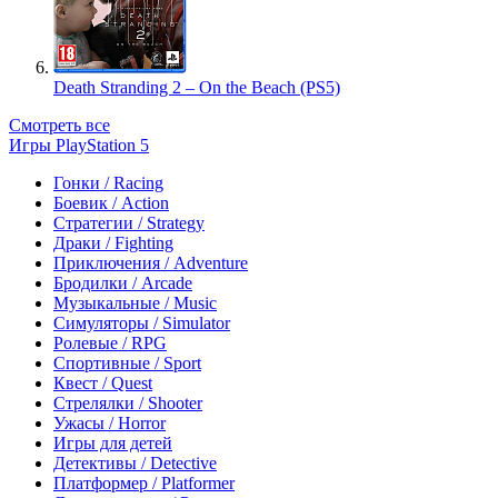
Death Stranding 2 – On the Beach (PS5)
Смотреть все
Игры PlayStation 5
Гонки / Racing
Боевик / Action
Стратегии / Strategy
Драки / Fighting
Приключения / Adventure
Бродилки / Arcade
Музыкальные / Music
Симуляторы / Simulator
Ролевые / RPG
Спортивные / Sport
Квест / Quest
Стрелялки / Shooter
Ужасы / Horror
Игры для детей
Детективы / Detective
Платформер / Platformer