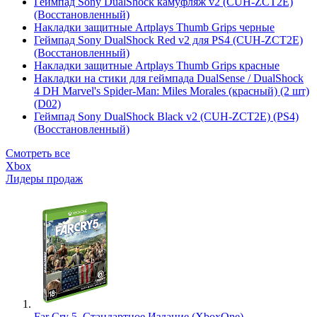
Геймпад Sony DualShock камуфляж v2 (CUH-ZCT2E)
(Восстановленный)
Накладки защитные Artplays Thumb Grips черные
Геймпад Sony DualShock Red v2 для PS4 (CUH-ZCT2E)
(Восстановленный)
Накладки защитные Artplays Thumb Grips красные
Накладки на стики для геймпада DualSense / DualShock
4 DH Marvel's Spider-Man: Miles Morales (красный) (2 шт)
(D02)
Геймпад Sony DualShock Black v2 (CUH-ZCT2E) (PS4)
(Восстановленный)
Смотреть все
Xbox
Лидеры продаж
Far Cry 5. Стандартное Издание (XboxOne)