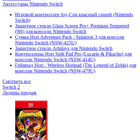
Аксессуары Nintendo Switch
Игровой контроллер Joy-Con красный синий (Nintendo
Switch)
Защитное стекло Glass Screen Pro+ Premium Tempered
(9H) для консоли Nintendo Switch
Сумка Hori Adventure Pack - Splatoon 3 для консоли
Nintendo Switch (NSW-425U)
Защитное стекло Artplays для Nintendo Switch
Контроллеры Hori Split Pad Pro (Lucario & Pikachu) для
консоли Nintendo Switch (NSW-414U)
Геймпад Hori - Wireless Horipad (The Legend of Zelda) для
консоли Nintendo Switch (NSW-479U)
Смотреть все
Switch 2
Лидеры продаж