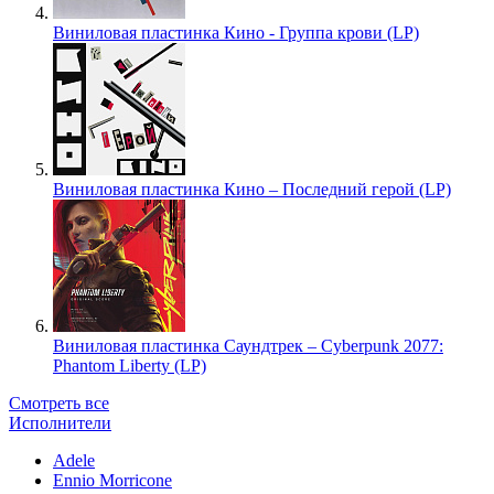
Виниловая пластинка Кино - Группа крови (LP)
Виниловая пластинка Кино – Последний герой (LP)
Виниловая пластинка Саундтрек – Cyberpunk 2077:
Phantom Liberty (LP)
Смотреть все
Исполнители
Adele
Ennio Morricone