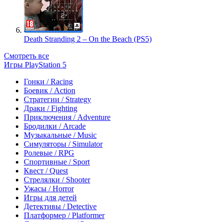
Death Stranding 2 – On the Beach (PS5)
Смотреть все
Игры PlayStation 5
Гонки / Racing
Боевик / Action
Стратегии / Strategy
Драки / Fighting
Приключения / Adventure
Бродилки / Arcade
Музыкальные / Music
Симуляторы / Simulator
Ролевые / RPG
Спортивные / Sport
Квест / Quest
Стрелялки / Shooter
Ужасы / Horror
Игры для детей
Детективы / Detective
Платформер / Platformer