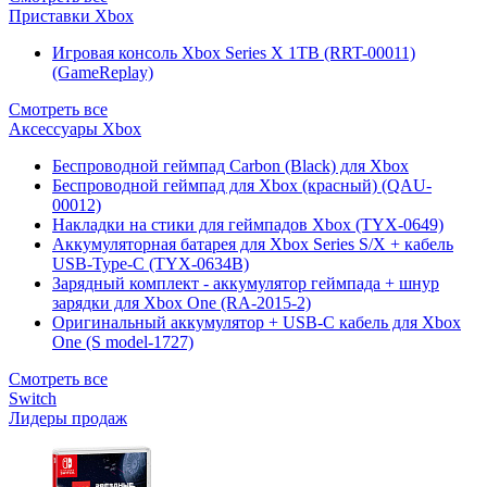
Приставки Xbox
Игровая консоль Xbox Series X 1TB (RRT-00011)
(GameReplay)
Смотреть все
Аксессуары Xbox
Беспроводной геймпад Carbon (Black) для Xbox
Беспроводной геймпад для Xbox (красный) (QAU-
00012)
Накладки на стики для геймпадов Xbox (TYX-0649)
Аккумуляторная батарея для Xbox Series S/X + кабель
USB-Type-C (TYX-0634B)
Зарядный комплект - аккумулятор геймпада + шнур
зарядки для Xbox One (RA-2015-2)
Оригинальный аккумулятор + USB-C кабель для Xbox
One (S model-1727)
Смотреть все
Switch
Лидеры продаж