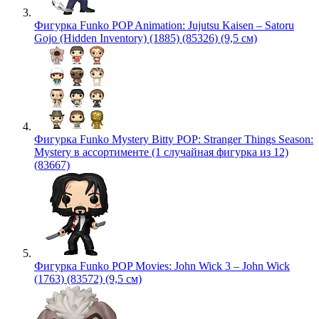
Фигурка Funko POP Animation: Jujutsu Kaisen – Satoru
Gojo (Hidden Inventory) (1885) (85326) (9,5 см)
Фигурка Funko Mystery Bitty POP: Stranger Things Season:
Mystery в ассортименте (1 случайная фигурка из 12)
(83667)
Фигурка Funko POP Movies: John Wick 3 – John Wick
(1763) (83572) (9,5 см)