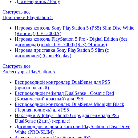
Для вечеринок / Party
Смотреть все
Приставки PlayStation 5
Игровая консоль Sony PlayStation 5 (PS5) Slim Disc White
(Япония) (CFI-2000A)
Игровая консоль PlayStation 5 Pro - Digital Edition (без
дисковода) (model CFI-7000) (R-3) (Япония)
Игровая приставка Sony PlayStation 5 Slim (с
дисководом) (GameReplay)
Смотреть все
Аксессуары PlayStation 5
Беспроводной контроллер DualSense для PS5
(оригинальный)
Беспроводной геймпад DualSense - Cosmic Red
(Космический красный) для PS5
Беспроводной контроллер DualSense Midnight Black
(Черная полночь) для PS5
Накладки Artplays Thumb Grips для геймпада PS5
DualSense (2 шт.) (черные)
Дисковод для игровой консоли PlayStation 5 Disc Drive
White (PRO/SLIM)
Зарядная станция DualSense для PS5