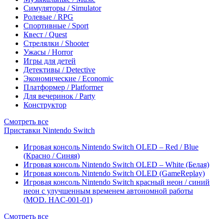
Симуляторы / Simulator
Ролевые / RPG
Спортивные / Sport
Квест / Quest
Стрелялки / Shooter
Ужасы / Horror
Игры для детей
Детективы / Detective
Экономические / Economic
Платформер / Platformer
Для вечеринок / Party
Конструктор
Смотреть все
Приставки Nintendo Switch
Игровая консоль Nintendo Switch OLED – Red / Blue
(Красно / Синяя)
Игровая консоль Nintendo Switch OLED – White (Белая)
Игровая консоль Nintendo Switch OLED (GameReplay)
Игровая консоль Nintendo Switch красный неон / синий
неон с улучшенным временем автономной работы
(MOD. HAC-001-01)
Смотреть все