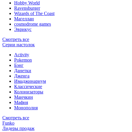
Hobby World
Ravensburger
Wizards of The Coast
Магеллан
сosmodrome games
Эврикус
Смотреть все
Серии настолок
Activity
Pokemon
Бэнг
Данетки
Дженга
Имаджинариум
Классические
Колонизаторы
Манчкин
Мафия
Монополия
Смотреть все
Funko
Лидеры продаж