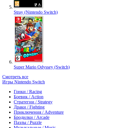
Stray (Nintendo Switch)
Super Mario Odyssey (Switch)
Смотреть все
Игры Nintendo Switch
Гонки / Racing
Боевик / Action
Стратегии / Strategy
Драки / Fighting
Приключения / Adventure
Бродилки / Arcade
Пазлы / Puzzle
Музыкальные / Music