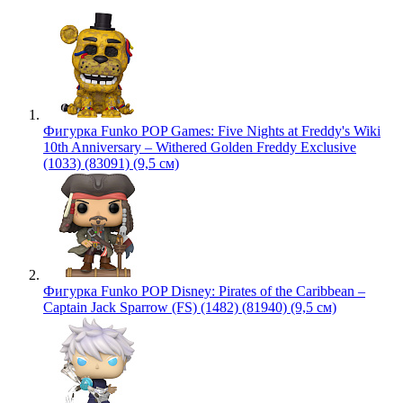
Фигурка Funko POP Games: Five Nights at Freddy's Wiki
10th Anniversary – Withered Golden Freddy Exclusive
(1033) (83091) (9,5 см)
Фигурка Funko POP Disney: Pirates of the Caribbean –
Captain Jack Sparrow (FS) (1482) (81940) (9,5 см)