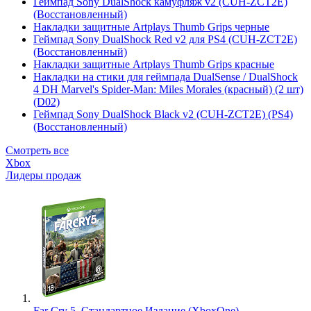
Геймпад Sony DualShock камуфляж v2 (CUH-ZCT2E)
(Восстановленный)
Накладки защитные Artplays Thumb Grips черные
Геймпад Sony DualShock Red v2 для PS4 (CUH-ZCT2E)
(Восстановленный)
Накладки защитные Artplays Thumb Grips красные
Накладки на стики для геймпада DualSense / DualShock
4 DH Marvel's Spider-Man: Miles Morales (красный) (2 шт)
(D02)
Геймпад Sony DualShock Black v2 (CUH-ZCT2E) (PS4)
(Восстановленный)
Смотреть все
Xbox
Лидеры продаж
Far Cry 5. Стандартное Издание (XboxOne)