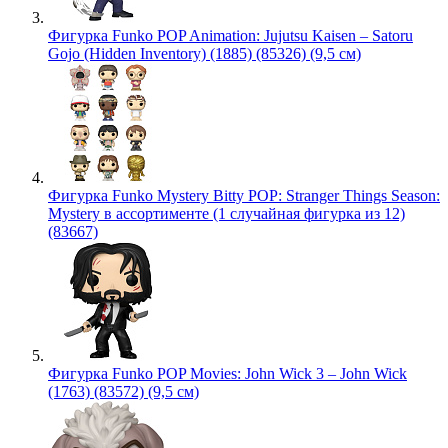
Фигурка Funko POP Animation: Jujutsu Kaisen – Satoru
Gojo (Hidden Inventory) (1885) (85326) (9,5 см)
Фигурка Funko Mystery Bitty POP: Stranger Things Season:
Mystery в ассортименте (1 случайная фигурка из 12)
(83667)
Фигурка Funko POP Movies: John Wick 3 – John Wick
(1763) (83572) (9,5 см)