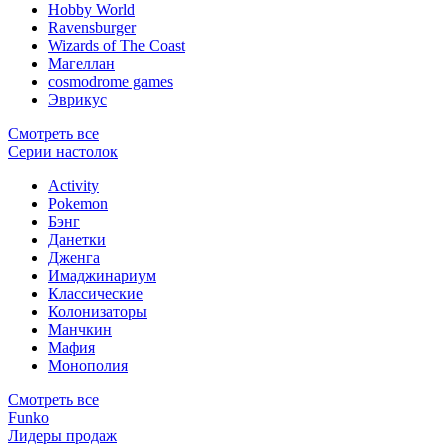
Hobby World
Ravensburger
Wizards of The Coast
Магеллан
сosmodrome games
Эврикус
Смотреть все
Серии настолок
Activity
Pokemon
Бэнг
Данетки
Дженга
Имаджинариум
Классические
Колонизаторы
Манчкин
Мафия
Монополия
Смотреть все
Funko
Лидеры продаж