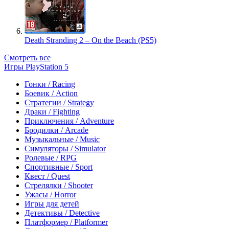
Death Stranding 2 – On the Beach (PS5)
Смотреть все
Игры PlayStation 5
Гонки / Racing
Боевик / Action
Стратегии / Strategy
Драки / Fighting
Приключения / Adventure
Бродилки / Arcade
Музыкальные / Music
Симуляторы / Simulator
Ролевые / RPG
Спортивные / Sport
Квест / Quest
Стрелялки / Shooter
Ужасы / Horror
Игры для детей
Детективы / Detective
Платформер / Platformer