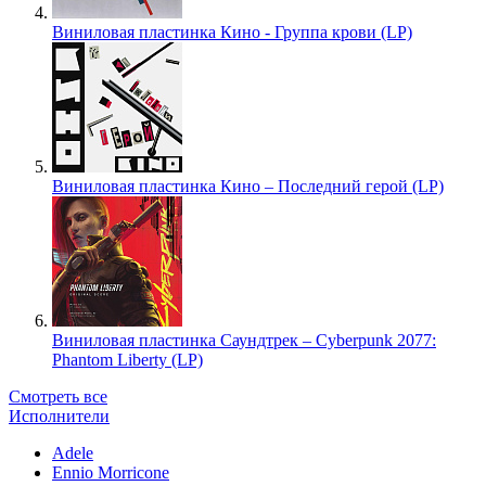
Виниловая пластинка Кино - Группа крови (LP)
Виниловая пластинка Кино – Последний герой (LP)
Виниловая пластинка Саундтрек – Cyberpunk 2077:
Phantom Liberty (LP)
Смотреть все
Исполнители
Adele
Ennio Morricone