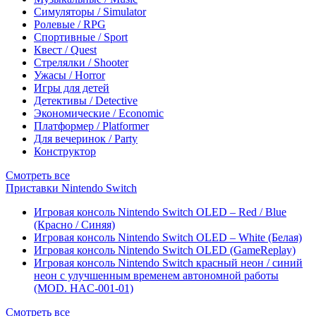
Симуляторы / Simulator
Ролевые / RPG
Спортивные / Sport
Квест / Quest
Стрелялки / Shooter
Ужасы / Horror
Игры для детей
Детективы / Detective
Экономические / Economic
Платформер / Platformer
Для вечеринок / Party
Конструктор
Смотреть все
Приставки Nintendo Switch
Игровая консоль Nintendo Switch OLED – Red / Blue
(Красно / Синяя)
Игровая консоль Nintendo Switch OLED – White (Белая)
Игровая консоль Nintendo Switch OLED (GameReplay)
Игровая консоль Nintendo Switch красный неон / синий
неон с улучшенным временем автономной работы
(MOD. HAC-001-01)
Смотреть все