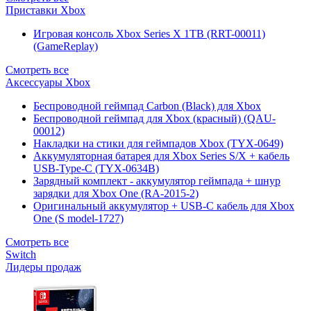
Приставки Xbox
Игровая консоль Xbox Series X 1TB (RRT-00011)
(GameReplay)
Смотреть все
Аксессуары Xbox
Беспроводной геймпад Carbon (Black) для Xbox
Беспроводной геймпад для Xbox (красный) (QAU-
00012)
Накладки на стики для геймпадов Xbox (TYX-0649)
Аккумуляторная батарея для Xbox Series S/X + кабель
USB-Type-C (TYX-0634B)
Зарядный комплект - аккумулятор геймпада + шнур
зарядки для Xbox One (RA-2015-2)
Оригинальный аккумулятор + USB-C кабель для Xbox
One (S model-1727)
Смотреть все
Switch
Лидеры продаж