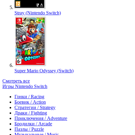
Stray (Nintendo Switch)
Super Mario Odyssey (Switch)
Смотреть все
Игры Nintendo Switch
Гонки / Racing
Боевик / Action
Стратегии / Strategy
Драки / Fighting
Приключения / Adventure
Бродилки / Arcade
Пазлы / Puzzle
Музыкальные / Music