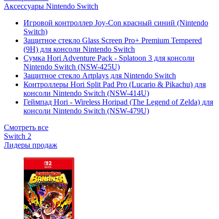
Аксессуары Nintendo Switch
Игровой контроллер Joy-Con красный синий (Nintendo
Switch)
Защитное стекло Glass Screen Pro+ Premium Tempered
(9H) для консоли Nintendo Switch
Сумка Hori Adventure Pack - Splatoon 3 для консоли
Nintendo Switch (NSW-425U)
Защитное стекло Artplays для Nintendo Switch
Контроллеры Hori Split Pad Pro (Lucario & Pikachu) для
консоли Nintendo Switch (NSW-414U)
Геймпад Hori - Wireless Horipad (The Legend of Zelda) для
консоли Nintendo Switch (NSW-479U)
Смотреть все
Switch 2
Лидеры продаж