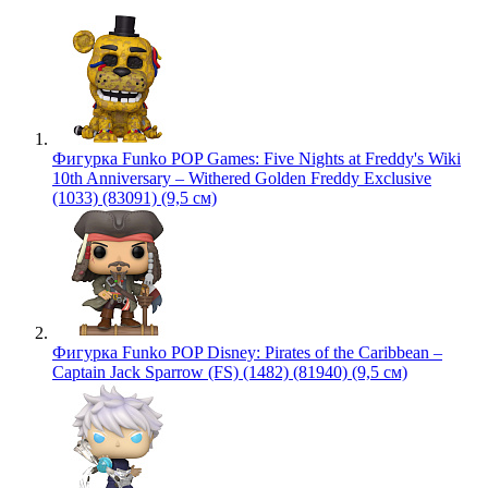
Фигурка Funko POP Games: Five Nights at Freddy's Wiki
10th Anniversary – Withered Golden Freddy Exclusive
(1033) (83091) (9,5 см)
Фигурка Funko POP Disney: Pirates of the Caribbean –
Captain Jack Sparrow (FS) (1482) (81940) (9,5 см)