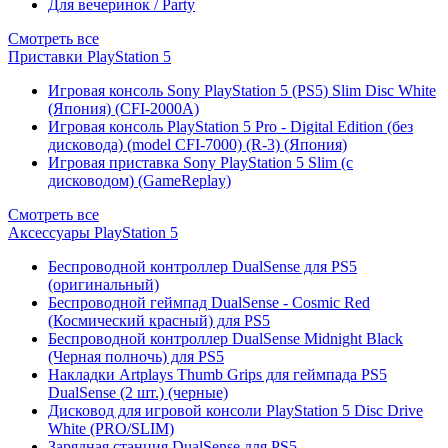
Для вечеринок / Party
Смотреть все
Приставки PlayStation 5
Игровая консоль Sony PlayStation 5 (PS5) Slim Disc White
(Япония) (CFI-2000A)
Игровая консоль PlayStation 5 Pro - Digital Edition (без
дисковода) (model CFI-7000) (R-3) (Япония)
Игровая приставка Sony PlayStation 5 Slim (с
дисководом) (GameReplay)
Смотреть все
Аксессуары PlayStation 5
Беспроводной контроллер DualSense для PS5
(оригинальный)
Беспроводной геймпад DualSense - Cosmic Red
(Космический красный) для PS5
Беспроводной контроллер DualSense Midnight Black
(Черная полночь) для PS5
Накладки Artplays Thumb Grips для геймпада PS5
DualSense (2 шт.) (черные)
Дисковод для игровой консоли PlayStation 5 Disc Drive
White (PRO/SLIM)
Зарядная станция DualSense для PS5