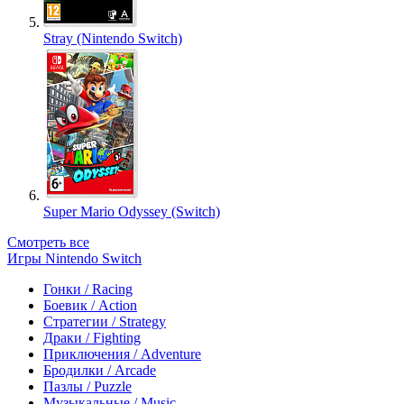
Stray (Nintendo Switch)
Super Mario Odyssey (Switch)
Смотреть все
Игры Nintendo Switch
Гонки / Racing
Боевик / Action
Стратегии / Strategy
Драки / Fighting
Приключения / Adventure
Бродилки / Arcade
Пазлы / Puzzle
Музыкальные / Music