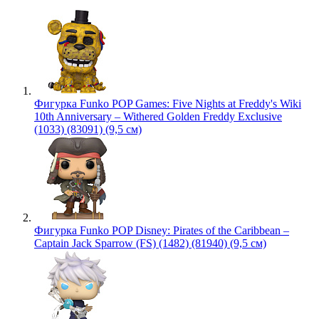
Фигурка Funko POP Games: Five Nights at Freddy's Wiki
10th Anniversary – Withered Golden Freddy Exclusive
(1033) (83091) (9,5 см)
Фигурка Funko POP Disney: Pirates of the Caribbean –
Captain Jack Sparrow (FS) (1482) (81940) (9,5 см)