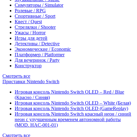
Симуляторы / Simulator
Ролевые / RPG
Спортивные / Sport
Квест / Quest
Стрелялки / Shooter
Ужасы / Horror
Игры для детей
Детективы / Detective
Экономические / Economic
Платформер / Platformer
Для вечеринок / Party
Конструктор
Смотреть все
Приставки Nintendo Switch
Игровая консоль Nintendo Switch OLED – Red / Blue
(Красно / Синяя)
Игровая консоль Nintendo Switch OLED – White (Белая)
Игровая консоль Nintendo Switch OLED (GameReplay)
Игровая консоль Nintendo Switch красный неон / синий
неон с улучшенным временем автономной работы
(MOD. HAC-001-01)
Смотреть все