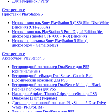
Для вечеринок / Party
Смотреть все
Приставки PlayStation 5
Игровая консоль Sony PlayStation 5 (PS5) Slim Disc White
(Япония) (CFI-2000A)
Игровая консоль PlayStation 5 Pro - Digital Edition (без
дисковода) (model CFI-7000) (R-3) (Япония)
Игровая приставка Sony PlayStation 5 Slim (с
дисководом) (GameReplay)
Смотреть все
Аксессуары PlayStation 5
Беспроводной контроллер DualSense для PS5
(оригинальный)
Беспроводной геймпад DualSense - Cosmic Red
(Космический красный) для PS5
Беспроводной контроллер DualSense Midnight Black
(Черная полночь) для PS5
Накладки Artplays Thumb Grips для геймпада PS5
DualSense (2 шт.) (черные)
Дисковод для игровой консоли PlayStation 5 Disc Drive
White (PRO/SLIM)
Зарядная станция DualSense для PS5