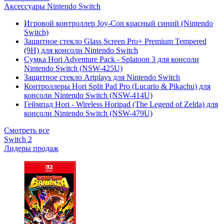
Аксессуары Nintendo Switch
Игровой контроллер Joy-Con красный синий (Nintendo
Switch)
Защитное стекло Glass Screen Pro+ Premium Tempered
(9H) для консоли Nintendo Switch
Сумка Hori Adventure Pack - Splatoon 3 для консоли
Nintendo Switch (NSW-425U)
Защитное стекло Artplays для Nintendo Switch
Контроллеры Hori Split Pad Pro (Lucario & Pikachu) для
консоли Nintendo Switch (NSW-414U)
Геймпад Hori - Wireless Horipad (The Legend of Zelda) для
консоли Nintendo Switch (NSW-479U)
Смотреть все
Switch 2
Лидеры продаж