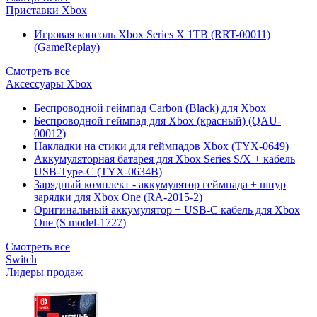
Приставки Xbox
Игровая консоль Xbox Series X 1TB (RRT-00011)
(GameReplay)
Смотреть все
Аксессуары Xbox
Беспроводной геймпад Carbon (Black) для Xbox
Беспроводной геймпад для Xbox (красный) (QAU-
00012)
Накладки на стики для геймпадов Xbox (TYX-0649)
Аккумуляторная батарея для Xbox Series S/X + кабель
USB-Type-C (TYX-0634B)
Зарядный комплект - аккумулятор геймпада + шнур
зарядки для Xbox One (RA-2015-2)
Оригинальный аккумулятор + USB-C кабель для Xbox
One (S model-1727)
Смотреть все
Switch
Лидеры продаж