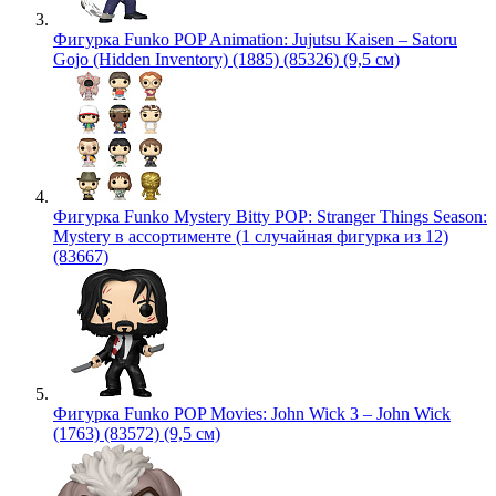
Фигурка Funko POP Animation: Jujutsu Kaisen – Satoru
Gojo (Hidden Inventory) (1885) (85326) (9,5 см)
Фигурка Funko Mystery Bitty POP: Stranger Things Season:
Mystery в ассортименте (1 случайная фигурка из 12)
(83667)
Фигурка Funko POP Movies: John Wick 3 – John Wick
(1763) (83572) (9,5 см)