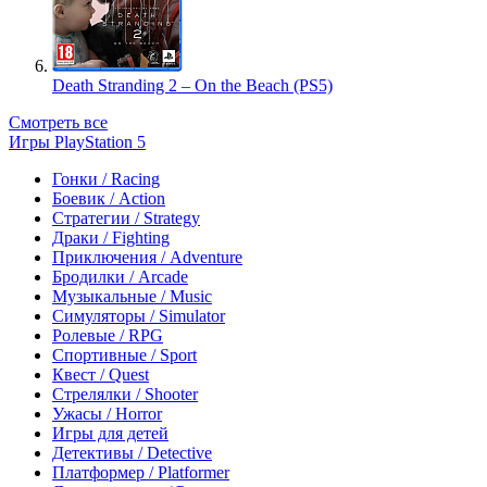
Death Stranding 2 – On the Beach (PS5)
Смотреть все
Игры PlayStation 5
Гонки / Racing
Боевик / Action
Стратегии / Strategy
Драки / Fighting
Приключения / Adventure
Бродилки / Arcade
Музыкальные / Music
Симуляторы / Simulator
Ролевые / RPG
Спортивные / Sport
Квест / Quest
Стрелялки / Shooter
Ужасы / Horror
Игры для детей
Детективы / Detective
Платформер / Platformer