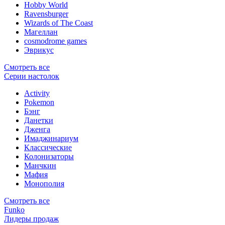
Hobby World
Ravensburger
Wizards of The Coast
Магеллан
сosmodrome games
Эврикус
Смотреть все
Серии настолок
Activity
Pokemon
Бэнг
Данетки
Дженга
Имаджинариум
Классические
Колонизаторы
Манчкин
Мафия
Монополия
Смотреть все
Funko
Лидеры продаж