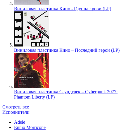
Виниловая пластинка Кино - Группа крови (LP)
Виниловая пластинка Кино – Последний герой (LP)
Виниловая пластинка Саундтрек – Cyberpunk 2077:
Phantom Liberty (LP)
Смотреть все
Исполнители
Adele
Ennio Morricone