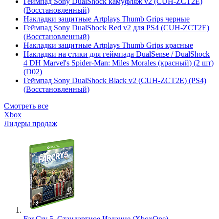
Геймпад Sony DualShock камуфляж v2 (CUH-ZCT2E)
(Восстановленный)
Накладки защитные Artplays Thumb Grips черные
Геймпад Sony DualShock Red v2 для PS4 (CUH-ZCT2E)
(Восстановленный)
Накладки защитные Artplays Thumb Grips красные
Накладки на стики для геймпада DualSense / DualShock
4 DH Marvel's Spider-Man: Miles Morales (красный) (2 шт)
(D02)
Геймпад Sony DualShock Black v2 (CUH-ZCT2E) (PS4)
(Восстановленный)
Смотреть все
Xbox
Лидеры продаж
Far Cry 5. Стандартное Издание (XboxOne)