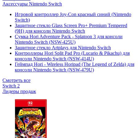
Аксессуары Nintendo Switch
Игровой контроллер Joy-Con красный синий (Nintendo
Switch)
Защитное стекло Glass Screen Pro+ Premium Tempered
(9H) для консоли Nintendo Switch
Сумка Hori Adventure Pack - Splatoon 3 для консоли
Nintendo Switch (NSW-425U)
Защитное стекло Artplays для Nintendo Switch
Контроллеры Hori Split Pad Pro (Lucario & Pikachu) для
консоли Nintendo Switch (NSW-414U)
Геймпад Hori - Wireless Horipad (The Legend of Zelda) для
консоли Nintendo Switch (NSW-479U)
Смотреть все
Switch 2
Лидеры продаж