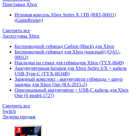
Приставки Xbox
Игровая консоль Xbox Series X 1TB (RRT-00011)
(GameReplay)
Смотреть все
Аксессуары Xbox
Беспроводной геймпад Carbon (Black) для Xbox
Беспроводной геймпад для Xbox (красный) (QAU-
00012)
Накладки на стики для геймпадов Xbox (TYX-0649)
Аккумуляторная батарея для Xbox Series S/X + кабель
USB-Type-C (TYX-0634B)
Зарядный комплект - аккумулятор геймпада + шнур
зарядки для Xbox One (RA-2015-2)
Оригинальный аккумулятор + USB-C кабель для Xbox
One (S model-1727)
Смотреть все
Switch
Лидеры продаж