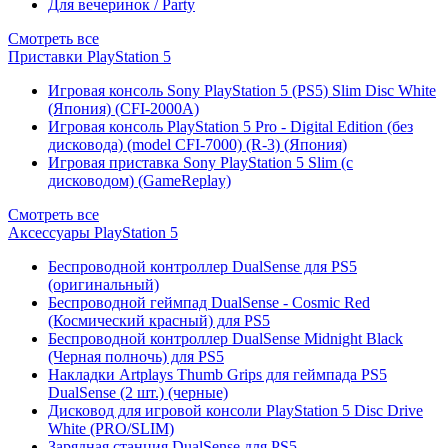
Для вечеринок / Party
Смотреть все
Приставки PlayStation 5
Игровая консоль Sony PlayStation 5 (PS5) Slim Disc White
(Япония) (CFI-2000A)
Игровая консоль PlayStation 5 Pro - Digital Edition (без
дисковода) (model CFI-7000) (R-3) (Япония)
Игровая приставка Sony PlayStation 5 Slim (с
дисководом) (GameReplay)
Смотреть все
Аксессуары PlayStation 5
Беспроводной контроллер DualSense для PS5
(оригинальный)
Беспроводной геймпад DualSense - Cosmic Red
(Космический красный) для PS5
Беспроводной контроллер DualSense Midnight Black
(Черная полночь) для PS5
Накладки Artplays Thumb Grips для геймпада PS5
DualSense (2 шт.) (черные)
Дисковод для игровой консоли PlayStation 5 Disc Drive
White (PRO/SLIM)
Зарядная станция DualSense для PS5