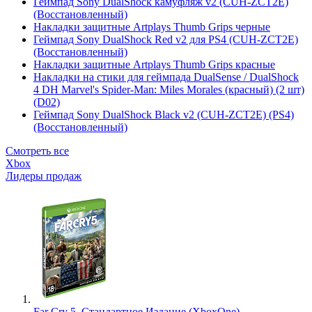
Геймпад Sony DualShock камуфляж v2 (CUH-ZCT2E)
(Восстановленный)
Накладки защитные Artplays Thumb Grips черные
Геймпад Sony DualShock Red v2 для PS4 (CUH-ZCT2E)
(Восстановленный)
Накладки защитные Artplays Thumb Grips красные
Накладки на стики для геймпада DualSense / DualShock
4 DH Marvel's Spider-Man: Miles Morales (красный) (2 шт)
(D02)
Геймпад Sony DualShock Black v2 (CUH-ZCT2E) (PS4)
(Восстановленный)
Смотреть все
Xbox
Лидеры продаж
Far Cry 5. Стандартное Издание (XboxOne)