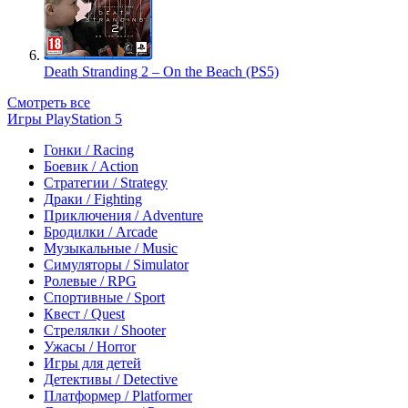
Death Stranding 2 – On the Beach (PS5)
Смотреть все
Игры PlayStation 5
Гонки / Racing
Боевик / Action
Стратегии / Strategy
Драки / Fighting
Приключения / Adventure
Бродилки / Arcade
Музыкальные / Music
Симуляторы / Simulator
Ролевые / RPG
Спортивные / Sport
Квест / Quest
Стрелялки / Shooter
Ужасы / Horror
Игры для детей
Детективы / Detective
Платформер / Platformer