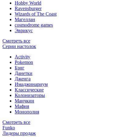
Hobby World
Ravensburger
Wizards of The Coast
Магеллан
сosmodrome games
Эврикус
Смотреть все
Серии настолок
Activity
Pokemon
Бэнг
Данетки
Дженга
Имаджинариум
Классические
Колонизаторы
Манчкин
Мафия
Монополия
Смотреть все
Funko
Лидеры продаж