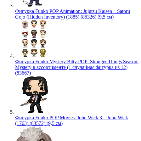
Фигурка Funko POP Animation: Jujutsu Kaisen – Satoru
Gojo (Hidden Inventory) (1885) (85326) (9,5 см)
Фигурка Funko Mystery Bitty POP: Stranger Things Season:
Mystery в ассортименте (1 случайная фигурка из 12)
(83667)
Фигурка Funko POP Movies: John Wick 3 – John Wick
(1763) (83572) (9,5 см)