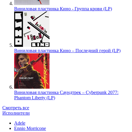
Виниловая пластинка Кино - Группа крови (LP)
Виниловая пластинка Кино – Последний герой (LP)
Виниловая пластинка Саундтрек – Cyberpunk 2077:
Phantom Liberty (LP)
Смотреть все
Исполнители
Adele
Ennio Morricone