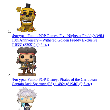
Фигурка Funko POP Games: Five Nights at Freddy's Wiki
10th Anniversary – Withered Golden Freddy Exclusive
(1033) (83091) (9,5 см)
Фигурка Funko POP Disney: Pirates of the Caribbean –
Captain Jack Sparrow (FS) (1482) (81940) (9,5 см)