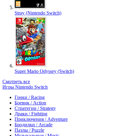
Stray (Nintendo Switch)
Super Mario Odyssey (Switch)
Смотреть все
Игры Nintendo Switch
Гонки / Racing
Боевик / Action
Стратегии / Strategy
Драки / Fighting
Приключения / Adventure
Бродилки / Arcade
Пазлы / Puzzle
Музыкальные / Music