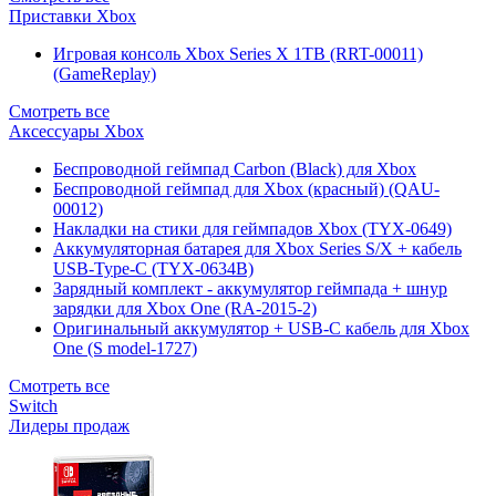
Приставки Xbox
Игровая консоль Xbox Series X 1TB (RRT-00011)
(GameReplay)
Смотреть все
Аксессуары Xbox
Беспроводной геймпад Carbon (Black) для Xbox
Беспроводной геймпад для Xbox (красный) (QAU-
00012)
Накладки на стики для геймпадов Xbox (TYX-0649)
Аккумуляторная батарея для Xbox Series S/X + кабель
USB-Type-C (TYX-0634B)
Зарядный комплект - аккумулятор геймпада + шнур
зарядки для Xbox One (RA-2015-2)
Оригинальный аккумулятор + USB-C кабель для Xbox
One (S model-1727)
Смотреть все
Switch
Лидеры продаж