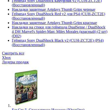
Геймпад Sony DualShock камуфляж v2 (CUH-ZCT2E)
(Восстановленный)
Накладки защитные Artplays Thumb Grips черные
Геймпад Sony DualShock Red v2 для PS4 (CUH-ZCT2E)
(Восстановленный)
Накладки защитные Artplays Thumb Grips красные
Накладки на стики для геймпада DualSense / DualShock
4 DH Marvel's Spider-Man: Miles Morales (красный) (2 шт)
(D02)
Геймпад Sony DualShock Black v2 (CUH-ZCT2E) (PS4)
(Восстановленный)
Смотреть все
Xbox
Лидеры продаж
Far Cry 5. Стандартное Издание (XboxOne)