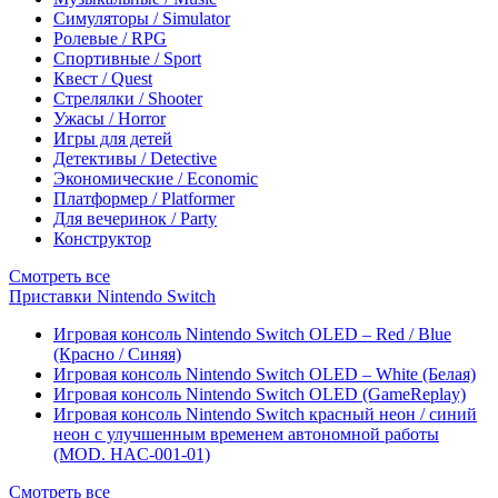
Симуляторы / Simulator
Ролевые / RPG
Спортивные / Sport
Квест / Quest
Стрелялки / Shooter
Ужасы / Horror
Игры для детей
Детективы / Detective
Экономические / Economic
Платформер / Platformer
Для вечеринок / Party
Конструктор
Смотреть все
Приставки Nintendo Switch
Игровая консоль Nintendo Switch OLED – Red / Blue
(Красно / Синяя)
Игровая консоль Nintendo Switch OLED – White (Белая)
Игровая консоль Nintendo Switch OLED (GameReplay)
Игровая консоль Nintendo Switch красный неон / синий
неон с улучшенным временем автономной работы
(MOD. HAC-001-01)
Смотреть все