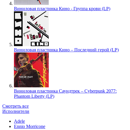
Виниловая пластинка Кино - Группа крови (LP)
Виниловая пластинка Кино – Последний герой (LP)
Виниловая пластинка Саундтрек – Cyberpunk 2077:
Phantom Liberty (LP)
Смотреть все
Исполнители
Adele
Ennio Morricone