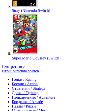
Stray (Nintendo Switch)
Super Mario Odyssey (Switch)
Смотреть все
Игры Nintendo Switch
Гонки / Racing
Боевик / Action
Стратегии / Strategy
Драки / Fighting
Приключения / Adventure
Бродилки / Arcade
Пазлы / Puzzle
Музыкальные / Music