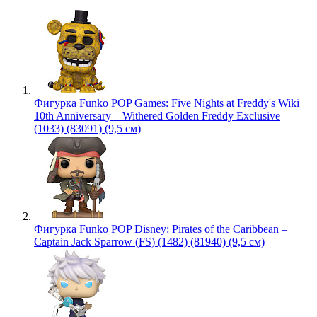
Фигурка Funko POP Games: Five Nights at Freddy's Wiki
10th Anniversary – Withered Golden Freddy Exclusive
(1033) (83091) (9,5 см)
Фигурка Funko POP Disney: Pirates of the Caribbean –
Captain Jack Sparrow (FS) (1482) (81940) (9,5 см)