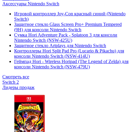
Аксессуары Nintendo Switch
Игровой контроллер Joy-Con красный синий (Nintendo
Switch)
Защитное стекло Glass Screen Pro+ Premium Tempered
(9H) для консоли Nintendo Switch
Сумка Hori Adventure Pack - Splatoon 3 для консоли
Nintendo Switch (NSW-425U)
Защитное стекло Artplays для Nintendo Switch
Контроллеры Hori Split Pad Pro (Lucario & Pikachu) для
консоли Nintendo Switch (NSW-414U)
Геймпад Hori - Wireless Horipad (The Legend of Zelda) для
консоли Nintendo Switch (NSW-479U)
Смотреть все
Switch 2
Лидеры продаж