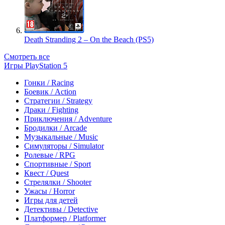
Death Stranding 2 – On the Beach (PS5)
Смотреть все
Игры PlayStation 5
Гонки / Racing
Боевик / Action
Стратегии / Strategy
Драки / Fighting
Приключения / Adventure
Бродилки / Arcade
Музыкальные / Music
Симуляторы / Simulator
Ролевые / RPG
Спортивные / Sport
Квест / Quest
Стрелялки / Shooter
Ужасы / Horror
Игры для детей
Детективы / Detective
Платформер / Platformer