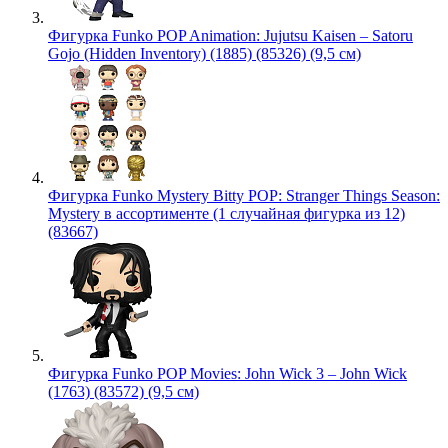
Фигурка Funko POP Animation: Jujutsu Kaisen – Satoru
Gojo (Hidden Inventory) (1885) (85326) (9,5 см)
Фигурка Funko Mystery Bitty POP: Stranger Things Season:
Mystery в ассортименте (1 случайная фигурка из 12)
(83667)
Фигурка Funko POP Movies: John Wick 3 – John Wick
(1763) (83572) (9,5 см)