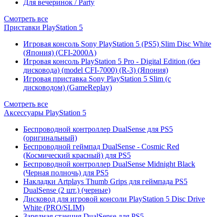
Для вечеринок / Party
Смотреть все
Приставки PlayStation 5
Игровая консоль Sony PlayStation 5 (PS5) Slim Disc White
(Япония) (CFI-2000A)
Игровая консоль PlayStation 5 Pro - Digital Edition (без
дисковода) (model CFI-7000) (R-3) (Япония)
Игровая приставка Sony PlayStation 5 Slim (с
дисководом) (GameReplay)
Смотреть все
Аксессуары PlayStation 5
Беспроводной контроллер DualSense для PS5
(оригинальный)
Беспроводной геймпад DualSense - Cosmic Red
(Космический красный) для PS5
Беспроводной контроллер DualSense Midnight Black
(Черная полночь) для PS5
Накладки Artplays Thumb Grips для геймпада PS5
DualSense (2 шт.) (черные)
Дисковод для игровой консоли PlayStation 5 Disc Drive
White (PRO/SLIM)
Зарядная станция DualSense для PS5