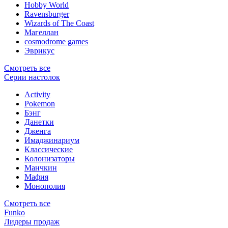
Hobby World
Ravensburger
Wizards of The Coast
Магеллан
сosmodrome games
Эврикус
Смотреть все
Серии настолок
Activity
Pokemon
Бэнг
Данетки
Дженга
Имаджинариум
Классические
Колонизаторы
Манчкин
Мафия
Монополия
Смотреть все
Funko
Лидеры продаж