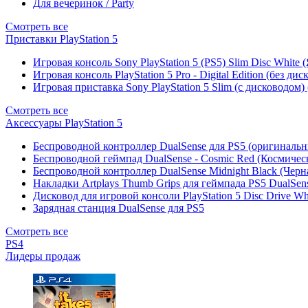
Для вечеринок / Party
Смотреть все
Приставки PlayStation 5
Игровая консоль Sony PlayStation 5 (PS5) Slim Disc White
Игровая консоль PlayStation 5 Pro - Digital Edition (без ди
Игровая приставка Sony PlayStation 5 Slim (с дисководом)
Смотреть все
Аксессуары PlayStation 5
Беспроводной контроллер DualSense для PS5 (оригиналь
Беспроводной геймпад DualSense - Cosmic Red (Космичес
Беспроводной контроллер DualSense Midnight Black (Черн
Накладки Artplays Thumb Grips для геймпада PS5 DualSens
Дисковод для игровой консоли PlayStation 5 Disc Drive W
Зарядная станция DualSense для PS5
Смотреть все
PS4
Лидеры продаж