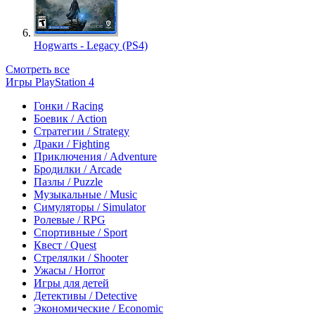
Hogwarts - Legacy (PS4)
Смотреть все
Игры PlayStation 4
Гонки / Racing
Боевик / Action
Стратегии / Strategy
Драки / Fighting
Приключения / Adventure
Бродилки / Arcade
Пазлы / Puzzle
Музыкальные / Music
Симуляторы / Simulator
Ролевые / RPG
Спортивные / Sport
Квест / Quest
Стрелялки / Shooter
Ужасы / Horror
Игры для детей
Детективы / Detective
Экономические / Economic