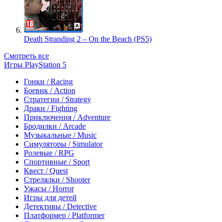
Death Stranding 2 – On the Beach (PS5)
Смотреть все
Игры PlayStation 5
Гонки / Racing
Боевик / Action
Стратегии / Strategy
Драки / Fighting
Приключения / Adventure
Бродилки / Arcade
Музыкальные / Music
Симуляторы / Simulator
Ролевые / RPG
Спортивные / Sport
Квест / Quest
Стрелялки / Shooter
Ужасы / Horror
Игры для детей
Детективы / Detective
Платформер / Platformer