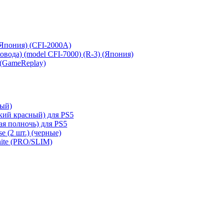
 (Япония) (CFI-2000A)
сковода) (model CFI-7000) (R-3) (Япония)
 (GameReplay)
ный)
кий красный) для PS5
ая полночь) для PS5
e (2 шт.) (черные)
hite (PRO/SLIM)