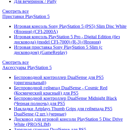
Для вечеринок / Party
Смотреть все
Приставки PlayStation 5
Игровая консоль Sony PlayStation 5 (PS5) Slim Disc White
(Япония) (CFI-2000A)
Игровая консоль PlayStation 5 Pro - Digital Edition (без
дисковода) (model CFI-7000) (R-3) (Япония)
Игровая приставка Sony PlayStation 5 Slim (с
дисководом) (GameReplay)
Смотреть все
Аксессуары PlayStation 5
Беспроводной контроллер DualSense для PS5
(оригинальный)
Беспроводной геймпад DualSense - Cosmic Red
(Космический красный) для PS5
Беспроводной контроллер DualSense Midnight Black
(Черная полночь) для PS5
Накладки Artplays Thumb Grips для геймпада PS5
DualSense (2 шт.) (черные)
Дисковод для игровой консоли PlayStation 5 Disc Drive
White (PRO/SLIM)
Зарядная станция DualSense для PS5