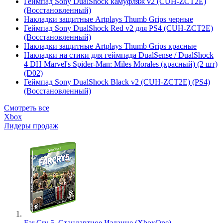
Геймпад Sony DualShock камуфляж v2 (CUH-ZCT2E)
(Восстановленный)
Накладки защитные Artplays Thumb Grips черные
Геймпад Sony DualShock Red v2 для PS4 (CUH-ZCT2E)
(Восстановленный)
Накладки защитные Artplays Thumb Grips красные
Накладки на стики для геймпада DualSense / DualShock
4 DH Marvel's Spider-Man: Miles Morales (красный) (2 шт)
(D02)
Геймпад Sony DualShock Black v2 (CUH-ZCT2E) (PS4)
(Восстановленный)
Смотреть все
Xbox
Лидеры продаж
Far Cry 5. Стандартное Издание (XboxOne)