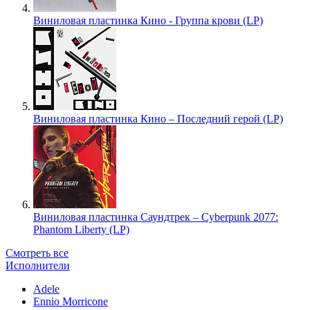
Виниловая пластинка Кино - Группа крови (LP)
Виниловая пластинка Кино – Последний герой (LP)
Виниловая пластинка Саундтрек – Cyberpunk 2077:
Phantom Liberty (LP)
Смотреть все
Исполнители
Adele
Ennio Morricone