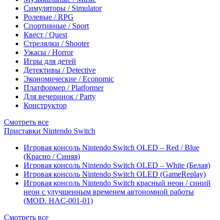
Симуляторы / Simulator
Ролевые / RPG
Спортивные / Sport
Квест / Quest
Стрелялки / Shooter
Ужасы / Horror
Игры для детей
Детективы / Detective
Экономические / Economic
Платформер / Platformer
Для вечеринок / Party
Конструктор
Смотреть все
Приставки Nintendo Switch
Игровая консоль Nintendo Switch OLED – Red / Blue
(Красно / Синяя)
Игровая консоль Nintendo Switch OLED – White (Белая)
Игровая консоль Nintendo Switch OLED (GameReplay)
Игровая консоль Nintendo Switch красный неон / синий
неон с улучшенным временем автономной работы
(MOD. HAC-001-01)
Смотреть все