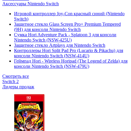
Аксессуары Nintendo Switch
Игровой контроллер Joy-Con красный синий (Nintendo
Switch)
Защитное стекло Glass Screen Pro+ Premium Tempered
(9H) для консоли Nintendo Switch
Сумка Hori Adventure Pack - Splatoon 3 для консоли
Nintendo Switch (NSW-425U)
Защитное стекло Artplays для Nintendo Switch
Контроллеры Hori Split Pad Pro (Lucario & Pikachu) для
консоли Nintendo Switch (NSW-414U)
Геймпад Hori - Wireless Horipad (The Legend of Zelda) для
консоли Nintendo Switch (NSW-479U)
Смотреть все
Switch 2
Лидеры продаж