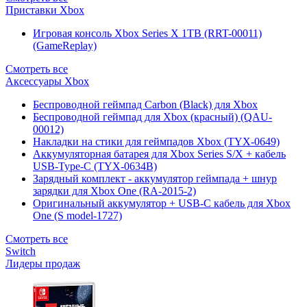
Приставки Xbox
Игровая консоль Xbox Series X 1TB (RRT-00011)
(GameReplay)
Смотреть все
Аксессуары Xbox
Беспроводной геймпад Carbon (Black) для Xbox
Беспроводной геймпад для Xbox (красный) (QAU-
00012)
Накладки на стики для геймпадов Xbox (TYX-0649)
Аккумуляторная батарея для Xbox Series S/X + кабель
USB-Type-C (TYX-0634B)
Зарядный комплект - аккумулятор геймпада + шнур
зарядки для Xbox One (RA-2015-2)
Оригинальный аккумулятор + USB-C кабель для Xbox
One (S model-1727)
Смотреть все
Switch
Лидеры продаж