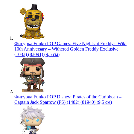
Фигурка Funko POP Games: Five Nights at Freddy's Wiki
10th Anniversary – Withered Golden Freddy Exclusive
(1033) (83091) (9,5 см)
Фигурка Funko POP Disney: Pirates of the Caribbean –
Captain Jack Sparrow (FS) (1482) (81940) (9,5 см)