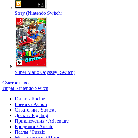
Stray (Nintendo Switch)
Super Mario Odyssey (Switch)
Смотреть все
Игры Nintendo Switch
Гонки / Racing
Боевик / Action
Стратегии / Strategy
Драки / Fighting
Приключения / Adventure
Бродилки / Arcade
Пазлы / Puzzle
Музыкальные / Music