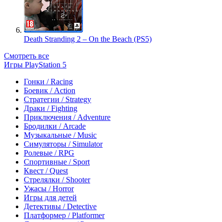
Death Stranding 2 – On the Beach (PS5)
Смотреть все
Игры PlayStation 5
Гонки / Racing
Боевик / Action
Стратегии / Strategy
Драки / Fighting
Приключения / Adventure
Бродилки / Arcade
Музыкальные / Music
Симуляторы / Simulator
Ролевые / RPG
Спортивные / Sport
Квест / Quest
Стрелялки / Shooter
Ужасы / Horror
Игры для детей
Детективы / Detective
Платформер / Platformer