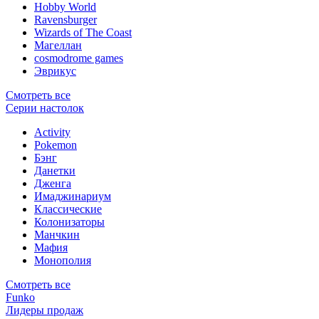
Hobby World
Ravensburger
Wizards of The Coast
Магеллан
сosmodrome games
Эврикус
Смотреть все
Серии настолок
Activity
Pokemon
Бэнг
Данетки
Дженга
Имаджинариум
Классические
Колонизаторы
Манчкин
Мафия
Монополия
Смотреть все
Funko
Лидеры продаж