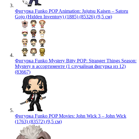
Фигурка Funko POP Animation: Jujutsu Kaisen – Satoru
Gojo (Hidden Inventory) (1885) (85326) (9,5 см)
Фигурка Funko Mystery Bitty POP: Stranger Things Season:
Mystery в ассортименте (1 случайная фигурка из 12)
(83667)
Фигурка Funko POP Movies: John Wick 3 – John Wick
(1763) (83572) (9,5 см)