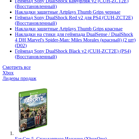
Геймпад Sony DualShock камуфляж v2 (CUH-ZCT2E)
(Восстановленный)
Накладки защитные Artplays Thumb Grips черные
Геймпад Sony DualShock Red v2 для PS4 (CUH-ZCT2E)
(Восстановленный)
Накладки защитные Artplays Thumb Grips красные
Накладки на стики для геймпада DualSense / DualShock
4 DH Marvel's Spider-Man: Miles Morales (красный) (2 шт)
(D02)
Геймпад Sony DualShock Black v2 (CUH-ZCT2E) (PS4)
(Восстановленный)
Смотреть все
Xbox
Лидеры продаж
Far Cry 5. Стандартное Издание (XboxOne)