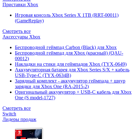
Приставки Xbox
Игровая консоль Xbox Series X 1TB (RRT-00011)
(GameReplay)
Смотреть все
Аксессуары Xbox
Беспроводной геймпад Carbon (Black) для Xbox
Беспроводной геймпад для Xbox (красный) (QAU-
00012)
Накладки на стики для геймпадов Xbox (TYX-0649)
Аккумуляторная батарея для Xbox Series S/X + кабель
USB-Type-C (TYX-0634B)
Зарядный комплект - аккумулятор геймпада + шнур
зарядки для Xbox One (RA-2015-2)
Оригинальный аккумулятор + USB-C кабель для Xbox
One (S model-1727)
Смотреть все
Switch
Лидеры продаж