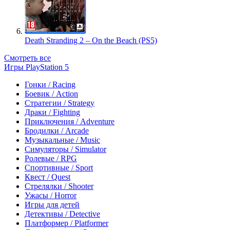
Death Stranding 2 – On the Beach (PS5)
Смотреть все
Игры PlayStation 5
Гонки / Racing
Боевик / Action
Стратегии / Strategy
Драки / Fighting
Приключения / Adventure
Бродилки / Arcade
Музыкальные / Music
Симуляторы / Simulator
Ролевые / RPG
Спортивные / Sport
Квест / Quest
Стрелялки / Shooter
Ужасы / Horror
Игры для детей
Детективы / Detective
Платформер / Platformer