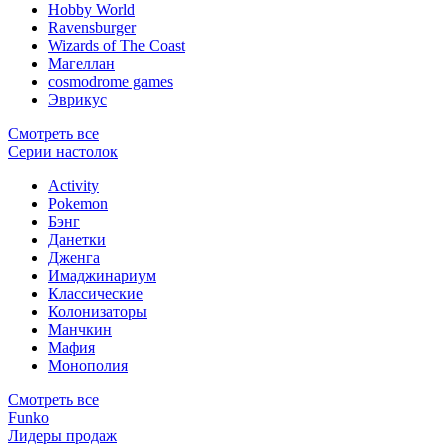
Hobby World
Ravensburger
Wizards of The Coast
Магеллан
сosmodrome games
Эврикус
Смотреть все
Серии настолок
Activity
Pokemon
Бэнг
Данетки
Дженга
Имаджинариум
Классические
Колонизаторы
Манчкин
Мафия
Монополия
Смотреть все
Funko
Лидеры продаж