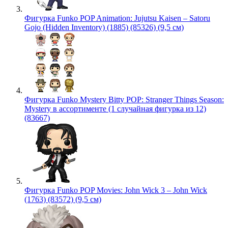
Фигурка Funko POP Animation: Jujutsu Kaisen – Satoru
Gojo (Hidden Inventory) (1885) (85326) (9,5 см)
Фигурка Funko Mystery Bitty POP: Stranger Things Season:
Mystery в ассортименте (1 случайная фигурка из 12)
(83667)
Фигурка Funko POP Movies: John Wick 3 – John Wick
(1763) (83572) (9,5 см)