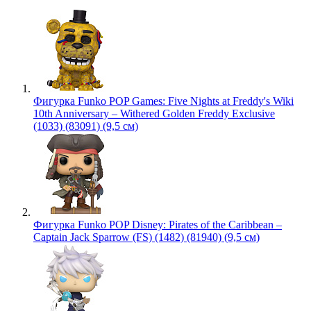
Фигурка Funko POP Games: Five Nights at Freddy's Wiki
10th Anniversary – Withered Golden Freddy Exclusive
(1033) (83091) (9,5 см)
Фигурка Funko POP Disney: Pirates of the Caribbean –
Captain Jack Sparrow (FS) (1482) (81940) (9,5 см)