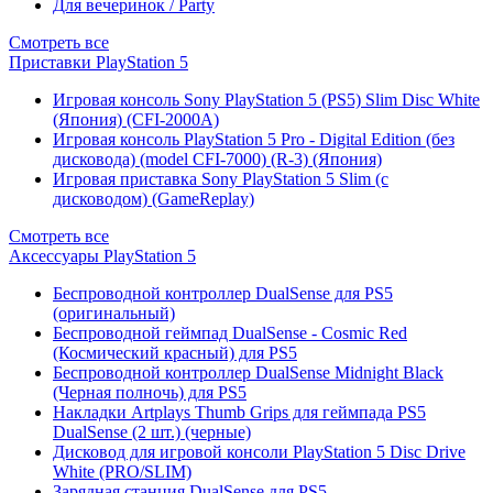
Для вечеринок / Party
Смотреть все
Приставки PlayStation 5
Игровая консоль Sony PlayStation 5 (PS5) Slim Disc White
(Япония) (CFI-2000A)
Игровая консоль PlayStation 5 Pro - Digital Edition (без
дисковода) (model CFI-7000) (R-3) (Япония)
Игровая приставка Sony PlayStation 5 Slim (с
дисководом) (GameReplay)
Смотреть все
Аксессуары PlayStation 5
Беспроводной контроллер DualSense для PS5
(оригинальный)
Беспроводной геймпад DualSense - Cosmic Red
(Космический красный) для PS5
Беспроводной контроллер DualSense Midnight Black
(Черная полночь) для PS5
Накладки Artplays Thumb Grips для геймпада PS5
DualSense (2 шт.) (черные)
Дисковод для игровой консоли PlayStation 5 Disc Drive
White (PRO/SLIM)
Зарядная станция DualSense для PS5