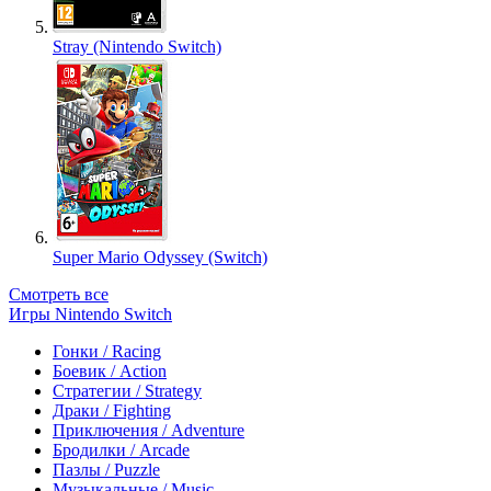
Stray (Nintendo Switch)
Super Mario Odyssey (Switch)
Смотреть все
Игры Nintendo Switch
Гонки / Racing
Боевик / Action
Стратегии / Strategy
Драки / Fighting
Приключения / Adventure
Бродилки / Arcade
Пазлы / Puzzle
Музыкальные / Music