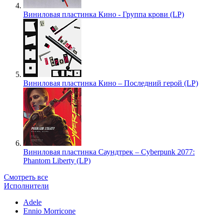
Виниловая пластинка Кино - Группа крови (LP)
Виниловая пластинка Кино – Последний герой (LP)
Виниловая пластинка Саундтрек – Cyberpunk 2077:
Phantom Liberty (LP)
Смотреть все
Исполнители
Adele
Ennio Morricone