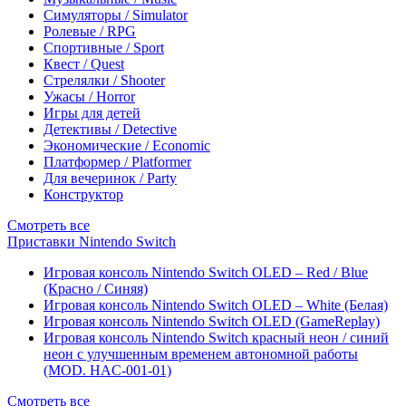
Симуляторы / Simulator
Ролевые / RPG
Спортивные / Sport
Квест / Quest
Стрелялки / Shooter
Ужасы / Horror
Игры для детей
Детективы / Detective
Экономические / Economic
Платформер / Platformer
Для вечеринок / Party
Конструктор
Смотреть все
Приставки Nintendo Switch
Игровая консоль Nintendo Switch OLED – Red / Blue
(Красно / Синяя)
Игровая консоль Nintendo Switch OLED – White (Белая)
Игровая консоль Nintendo Switch OLED (GameReplay)
Игровая консоль Nintendo Switch красный неон / синий
неон с улучшенным временем автономной работы
(MOD. HAC-001-01)
Смотреть все