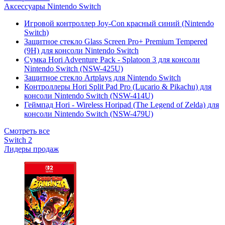
Аксессуары Nintendo Switch
Игровой контроллер Joy-Con красный синий (Nintendo
Switch)
Защитное стекло Glass Screen Pro+ Premium Tempered
(9H) для консоли Nintendo Switch
Сумка Hori Adventure Pack - Splatoon 3 для консоли
Nintendo Switch (NSW-425U)
Защитное стекло Artplays для Nintendo Switch
Контроллеры Hori Split Pad Pro (Lucario & Pikachu) для
консоли Nintendo Switch (NSW-414U)
Геймпад Hori - Wireless Horipad (The Legend of Zelda) для
консоли Nintendo Switch (NSW-479U)
Смотреть все
Switch 2
Лидеры продаж