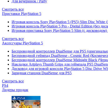
Для вечеринок / Party
Смотреть все
Приставки PlayStation 5
Игровая консоль Sony PlayStation 5 (PS5) Slim Disc White
Игровая консоль PlayStation 5 Pro - Digital Edition (без ди
Игровая приставка Sony PlayStation 5 Slim (с дисководом)
Смотреть все
Аксессуары PlayStation 5
Беспроводной контроллер DualSense для PS5 (оригиналь
Беспроводной геймпад DualSense - Cosmic Red (Космичес
Беспроводной контроллер DualSense Midnight Black (Черн
Накладки Artplays Thumb Grips для геймпада PS5 DualSens
Дисковод для игровой консоли PlayStation 5 Disc Drive W
Зарядная станция DualSense для PS5
Смотреть все
PS4
Лидеры продаж