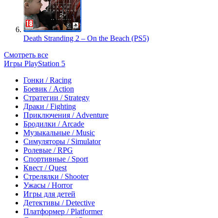
Death Stranding 2 – On the Beach (PS5)
Смотреть все
Игры PlayStation 5
Гонки / Racing
Боевик / Action
Стратегии / Strategy
Драки / Fighting
Приключения / Adventure
Бродилки / Arcade
Музыкальные / Music
Симуляторы / Simulator
Ролевые / RPG
Спортивные / Sport
Квест / Quest
Стрелялки / Shooter
Ужасы / Horror
Игры для детей
Детективы / Detective
Платформер / Platformer