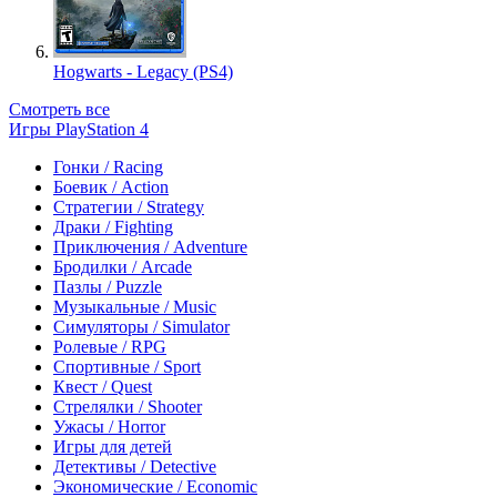
Hogwarts - Legacy (PS4)
Смотреть все
Игры PlayStation 4
Гонки / Racing
Боевик / Action
Стратегии / Strategy
Драки / Fighting
Приключения / Adventure
Бродилки / Arcade
Пазлы / Puzzle
Музыкальные / Music
Симуляторы / Simulator
Ролевые / RPG
Спортивные / Sport
Квест / Quest
Стрелялки / Shooter
Ужасы / Horror
Игры для детей
Детективы / Detective
Экономические / Economic