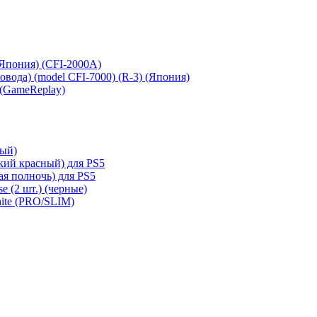
 (Япония) (CFI-2000A)
сковода) (model CFI-7000) (R-3) (Япония)
 (GameReplay)
ный)
кий красный) для PS5
ая полночь) для PS5
e (2 шт.) (черные)
hite (PRO/SLIM)