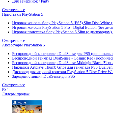
Для вечеринок / Party
Смотреть все
Приставки PlayStation 5
Игровая консоль Sony PlayStation 5 (PS5) Slim Disc White
Игровая консоль PlayStation 5 Pro - Digital Edition (без ди
Игровая приставка Sony PlayStation 5 Slim (с дисководом)
Смотреть все
Аксессуары PlayStation 5
Беспроводной контроллер DualSense для PS5 (оригиналь
Беспроводной геймпад DualSense - Cosmic Red (Космичес
Беспроводной контроллер DualSense Midnight Black (Черн
Накладки Artplays Thumb Grips для геймпада PS5 DualSens
Дисковод для игровой консоли PlayStation 5 Disc Drive W
Зарядная станция DualSense для PS5
Смотреть все
PS4
Лидеры продаж