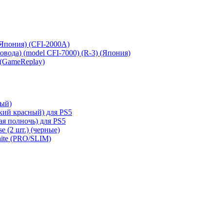
 (Япония) (CFI-2000A)
сковода) (model CFI-7000) (R-3) (Япония)
 (GameReplay)
ный)
кий красный) для PS5
ая полночь) для PS5
e (2 шт.) (черные)
hite (PRO/SLIM)