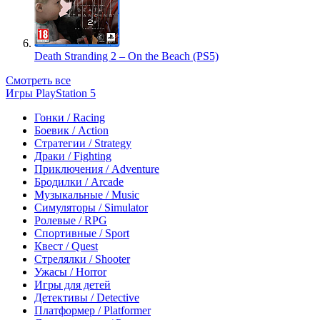
Death Stranding 2 – On the Beach (PS5)
Смотреть все
Игры PlayStation 5
Гонки / Racing
Боевик / Action
Стратегии / Strategy
Драки / Fighting
Приключения / Adventure
Бродилки / Arcade
Музыкальные / Music
Симуляторы / Simulator
Ролевые / RPG
Спортивные / Sport
Квест / Quest
Стрелялки / Shooter
Ужасы / Horror
Игры для детей
Детективы / Detective
Платформер / Platformer