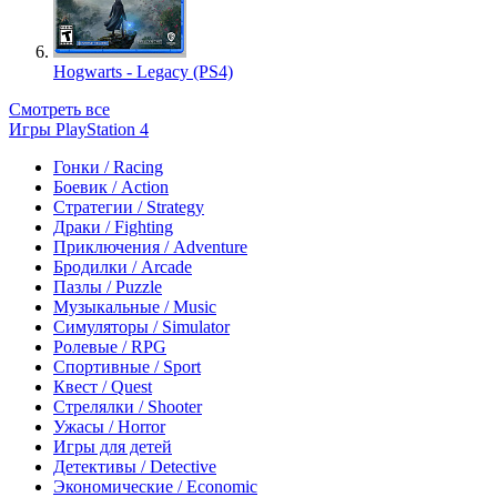
Hogwarts - Legacy (PS4)
Смотреть все
Игры PlayStation 4
Гонки / Racing
Боевик / Action
Стратегии / Strategy
Драки / Fighting
Приключения / Adventure
Бродилки / Arcade
Пазлы / Puzzle
Музыкальные / Music
Симуляторы / Simulator
Ролевые / RPG
Спортивные / Sport
Квест / Quest
Стрелялки / Shooter
Ужасы / Horror
Игры для детей
Детективы / Detective
Экономические / Economic