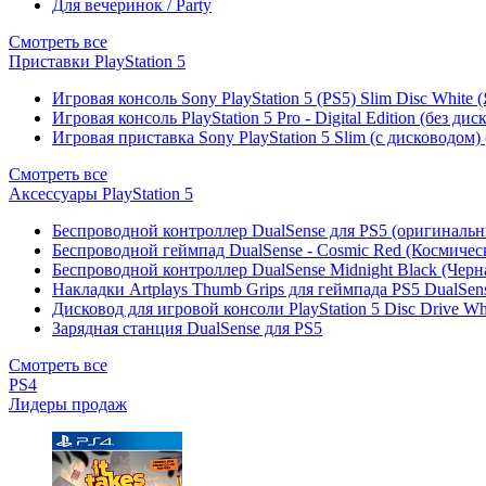
Для вечеринок / Party
Смотреть все
Приставки PlayStation 5
Игровая консоль Sony PlayStation 5 (PS5) Slim Disc White
Игровая консоль PlayStation 5 Pro - Digital Edition (без ди
Игровая приставка Sony PlayStation 5 Slim (с дисководом)
Смотреть все
Аксессуары PlayStation 5
Беспроводной контроллер DualSense для PS5 (оригиналь
Беспроводной геймпад DualSense - Cosmic Red (Космичес
Беспроводной контроллер DualSense Midnight Black (Черн
Накладки Artplays Thumb Grips для геймпада PS5 DualSens
Дисковод для игровой консоли PlayStation 5 Disc Drive W
Зарядная станция DualSense для PS5
Смотреть все
PS4
Лидеры продаж