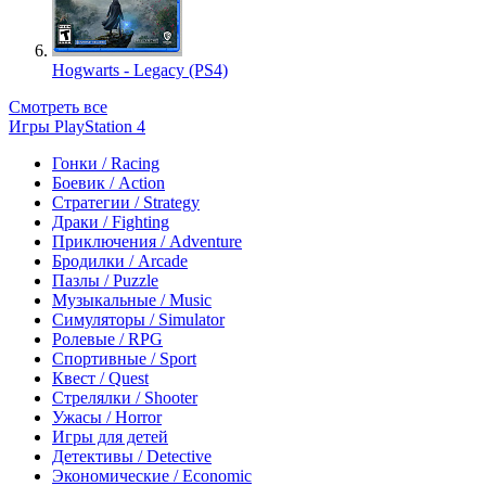
Hogwarts - Legacy (PS4)
Смотреть все
Игры PlayStation 4
Гонки / Racing
Боевик / Action
Стратегии / Strategy
Драки / Fighting
Приключения / Adventure
Бродилки / Arcade
Пазлы / Puzzle
Музыкальные / Music
Симуляторы / Simulator
Ролевые / RPG
Спортивные / Sport
Квест / Quest
Стрелялки / Shooter
Ужасы / Horror
Игры для детей
Детективы / Detective
Экономические / Economic