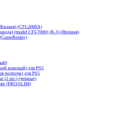
 (Япония) (CFI-2000A)
сковода) (model CFI-7000) (R-3) (Япония)
 (GameReplay)
ный)
кий красный) для PS5
ая полночь) для PS5
e (2 шт.) (черные)
hite (PRO/SLIM)