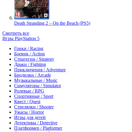
Death Stranding 2 – On the Beach (PS5)
Смотреть все
Игры PlayStation 5
Гонки / Racing
Боевик / Action
Стратегии / Strategy
Драки / Fighting
Приключения / Adventure
Бродилки / Arcade
Музыкальные / Music
Симуляторы / Simulator
Ролевые / RPG
Спортивные / Sport
Квест / Quest
Стрелялки / Shooter
Ужасы / Horror
Игры для детей
Детективы / Detective
Платформер / Platformer